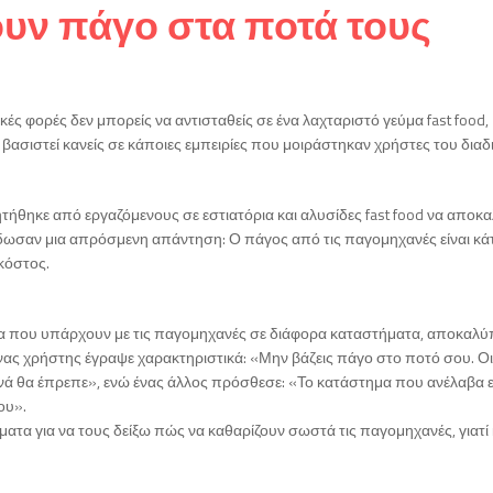
υν πάγο στα ποτά τους
ικές φορές δεν μπορείς να αντισταθείς σε ένα λαχταριστό γεύμα fast food,
ασιστεί κανείς σε κάποιες εμπειρίες που μοιράστηκαν χρήστες του διαδ
ζητήθηκε από εργαζόμενους σε εστιατόρια και αλυσίδες fast food να απο
ί έδωσαν μια απρόσμενη απάντηση: Ο πάγος από τις παγομηχανές είναι κάτ
κόστος.
ατα που υπάρχουν με τις παγομηχανές σε διάφορα καταστήματα, αποκαλ
Ένας χρήστης έγραψε χαρακτηριστικά: «Μην βάζεις πάγο στο ποτό σου. Οι
ά θα έπρεπε», ενώ ένας άλλος πρόσθεσε: «Το κατάστημα που ανέλαβα ε
ου».
ατα για να τους δείξω πώς να καθαρίζουν σωστά τις παγομηχανές, γιατί 