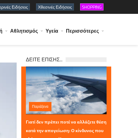
ρινές Ειδήσεις
Χθεσινές Ειδήσεις
SHOPPING
ή
Αθλητισμός
Υγεία
Περισσότερες
ΔΕΙΤΕ ΕΠΙΣΗΣ...
Παράξενα
Κυριακή 29 Μαρτίου 2026 13:57
Γιατί δεν πρέπει ποτέ να αλλάζετε θέση
κατά την απογείωση: Ο κίνδυνος που