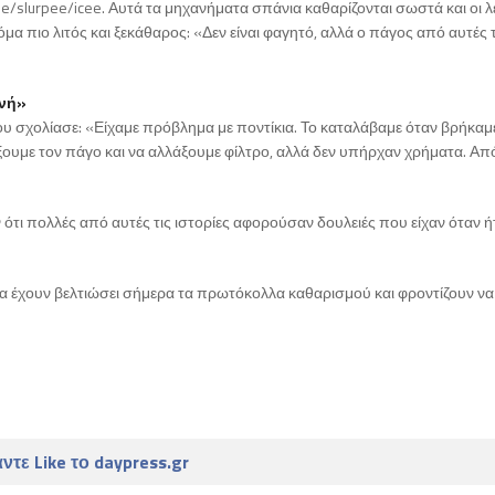
slurpee/icee. Αυτά τα μηχανήματα σπάνια καθαρίζονται σωστά και οι λ
μα πιο λιτός και ξεκάθαρος: «Δεν είναι φαγητό, αλλά ο πάγος από αυτές τ
ανή»
υ σχολίασε: «Είχαμε πρόβλημα με ποντίκια. Το καταλάβαμε όταν βρήκαμ
υμε τον πάγο και να αλλάξουμε φίλτρο, αλλά δεν υπήρχαν χρήματα. Από
ότι πολλές από αυτές τις ιστορίες αφορούσαν δουλειές που είχαν όταν ή
τα έχουν βελτιώσει σήμερα τα πρωτόκολλα καθαρισμού και φροντίζουν να
ντε Like το daypress.gr