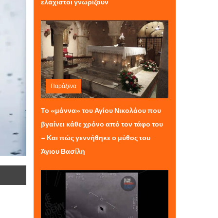
ελάχιστοι γνωρίζουν
Παράξενα
Δευτέρα 29 Δεκεμβρίου 2025 21:30
Το «μάννα» του Αγίου Νικολάου που
βγαίνει κάθε χρόνο από τον τάφο του
– Και πώς γεννήθηκε ο μύθος του
Άγιου Βασίλη