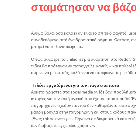
σταμάτησαν να βάζο
Αναμφίβολα, όσο καλό κι αν είναι το σπιτικό φαγητό, μερ
συνοδευόμενο από ένα δροσιστικό ρόφημα. Ωστόσο, αν β
μπορεί να το ξανασκεφτείτε.
Όπως αναφέρει το unilad, sε μια ανάρτηση στο Reddit, 
τι δεν θα πρότειναν να παραγγείλει κανείς – και πολλο
σύμφωνα με αυτούς, καλό είναι να αποφεύγεται με κάθε 
Τι λένε εργαζόμενοι για τον πάγο στα ποτά
Αρκετοί χρήστες στα social media ανέδειξαν προβλήμ
ιστορίες για την κακή υγιεινή που έχουν παρατηρηθεί. 
παγομηχανές σχεδόν παντού δεν καθαρίζονται όσο συχν
μαύρη μούχλα στην παγομηχανή και στους κάδους πάγ
Ένας τρίτος ανέφερε: «Πήγαινα σε διαφορετικά καταστήμ
δεν διάβαζε το εγχειρίδιο χρήσης».