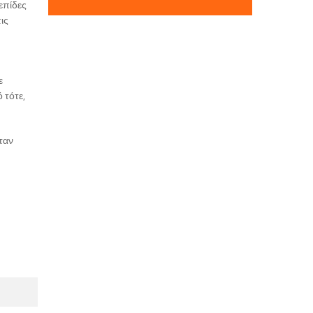
επίδες
ις
ε
 τότε,
ταν