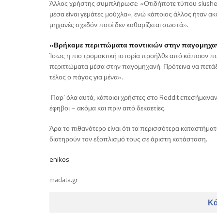
Άλλος χρήστης συμπλήρωσε: «Οτιδήποτε τύπου slushee/
μέσα είναι γεμάτες μούχλα», ενώ κάποιος άλλος ήταν ακό
μηχανές σχεδόν ποτέ δεν καθαρίζεται σωστά».
«Βρήκαμε περιττώματα ποντικιών στην παγομηχ
Ίσως η πιο τρομακτική ιστορία προήλθε από κάποιον πο
περιττώματα μέσα στην παγομηχανή. Πρότεινα να πετάξο
τέλος ο πάγος για μένα».
Παρ’ όλα αυτά, κάποιοι χρήστες στο Reddit επεσήμαναν 
έφηβοι – ακόμα και πριν από δεκαετίες.
Άρα το πιθανότερο είναι ότι τα περισσότερα καταστήμα
διατηρούν τον εξοπλισμό τους σε άριστη κατάσταση.
enikos
madata.gr
Κά