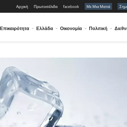
Αρχική
Πρωτοσέλιδα
facebook
Με Μια Ματιά
Σημε
Επικαιρότητα
Ελλάδα
Οικονομία
Πολιτική
Διεθν