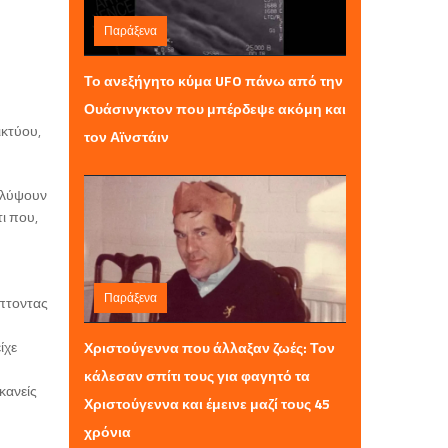
Παράξενα
Κυριακή 28 Δεκεμβρίου 2025 23:35
Το ανεξήγητο κύμα UFO πάνω από την
Ουάσινγκτον που μπέρδεψε ακόμη και
ικτύου,
τον Αϊνστάιν
καλύψουν
ι που,
Παράξενα
ύπτοντας
Παρασκευή 26 Δεκεμβρίου 2025 08:50
ίχε
Χριστούγεννα που άλλαξαν ζωές: Τον
κάλεσαν σπίτι τους για φαγητό τα
κανείς
Χριστούγεννα και έμεινε μαζί τους 45
χρόνια