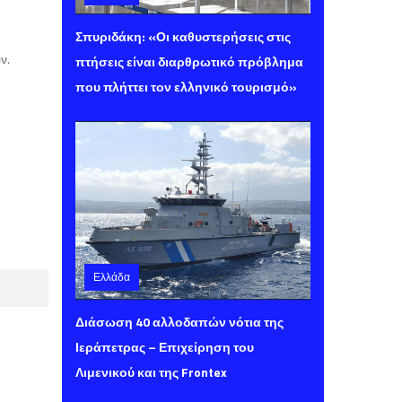
Πέμπτη 06 Αυγούστου 2026 10:58
Σπυριδάκη: «Οι καθυστερήσεις στις
ν.
πτήσεις είναι διαρθρωτικό πρόβλημα
που πλήττει τον ελληνικό τουρισμό»
Ελλάδα
Πέμπτη 06 Αυγούστου 2026 10:48
Διάσωση 40 αλλοδαπών νότια της
Ιεράπετρας – Επιχείρηση του
Λιμενικού και της Frontex