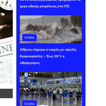
έργα οδικής ασφάλειας στο ΙΤΕ
Ελλάδα
Πέμπτη 06 Αυγούστου 2026 11:52
Αίθριος σήμερα ο καιρός με υψηλές
θερμοκρασίες – Έως 38°C ο
υδράργυρος
Ελλάδα