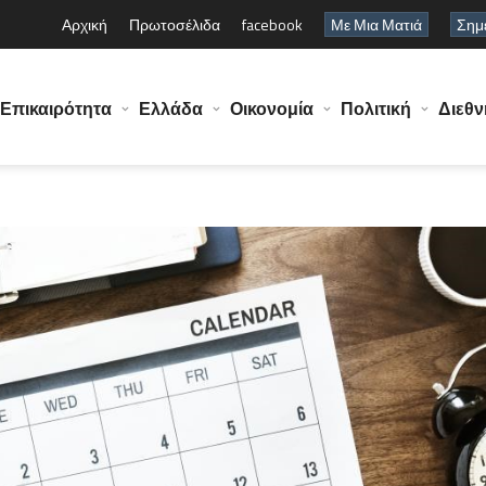
Αρχική
Πρωτοσέλιδα
facebook
Με Μια Ματιά
Σημε
Επικαιρότητα
Ελλάδα
Οικονομία
Πολιτική
Διεθν