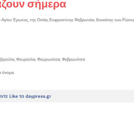
άζουν σήμερα
του Αγίου Έρωτος, της Οσίας Ευφροσύνης Φεβρωνίας δουκίσης των Ρώσω
εβρούλα, Φευρούλα, Φευρωνίτσα, Φεβρωνίτσα
ο όνομα.
ντε Like το daypress.gr