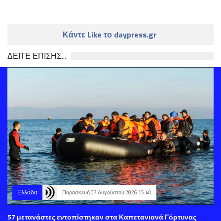
Κάντε Like το daypress.gr
ΔΕΙΤΕ ΕΠΙΣΗΣ...
Ελλάδα
Παρασκευή 07 Αυγούστου 2026 15:40
57 μετανάστες εντοπίστηκαν στα Καπετανιανά Γόρτυνας