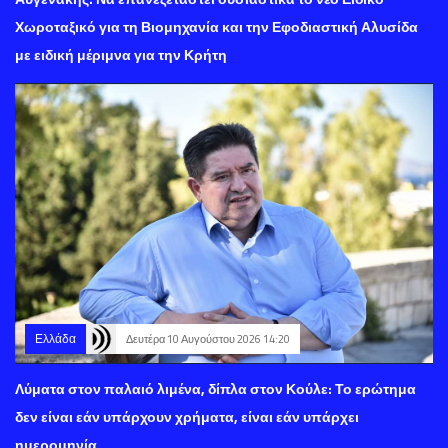
Χωροταξικό για τη Βιομηχανία και την Εφοδιαστική Αλυσίδα
με ειδική μέριμνα για την Κρήτη
Ελλάδα
Δευτέρα 10 Αυγούστου 2026 14:20
Λύματα στον παλαιό λιμένα, δίπλα στον Κούλε: Το ερώτημα
δεν είναι εάν υπάρχουν χρήματα, είναι εάν υπάρχει
ημερομηνία