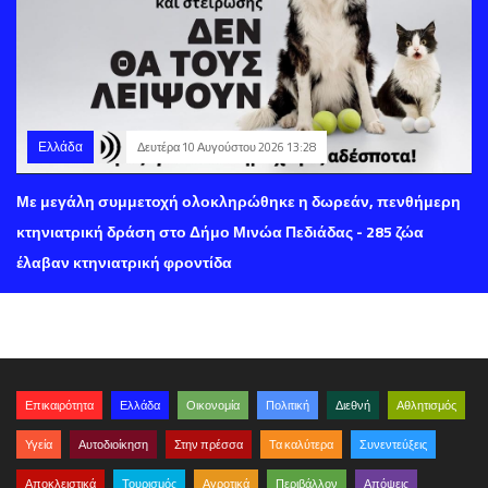
Ελλάδα
Δευτέρα 10 Αυγούστου 2026 13:28
Με μεγάλη συμμετοχή ολοκληρώθηκε η δωρεάν, πενθήμερη
κτηνιατρική δράση στο Δήμο Μινώα Πεδιάδας - 285 ζώα
έλαβαν κτηνιατρική φροντίδα
Επικαιρότητα
Ελλάδα
Οικονομία
Πολιτική
Διεθνή
Αθλητισμός
Υγεία
Αυτοδιοίκηση
Στην πρέσσα
Τα καλύτερα
Συνεντεύξεις
Αποκλειστικά
Τουρισμός
Αγροτικά
Περιβάλλον
Απόψεις