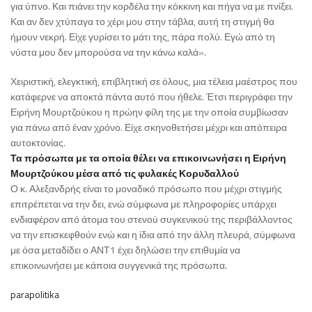
για ύπνο. Και πιάνει την κορδέλα την κόκκινη και πήγα να με πνίξει.
Και αν δεν χτύπαγα το χέρι μου στην τάβλα, αυτή τη στιγμή θα
ήμουν νεκρή. Είχε γυρίσει το μάτι της, πάρα πολύ. Εγώ από τη
νύστα μου δεν μπορούσα να την κάνω καλά».
Χειριστική, ελεγκτική, επιβλητική σε όλους, μια τέλεια μαέστρος που
κατάφερνε να αποκτά πάντα αυτό που ήθελε. Έτσι περιγράφει την
Ειρήνη Μουρτζούκου η πρώην φίλη της με την οποία συμβίωσαν
για πάνω από έναν χρόνο. Είχε σκηνοθετήσει μέχρι και απόπειρα
αυτοκτονίας.
Τα πρόσωπα με τα οποία θέλει να επικοινωνήσει η Ειρήνη
Μουρτζούκου μέσα από τις φυλακές Κορυδαλλού
Ο κ. Αλεξανδρής είναι το μοναδικό πρόσωπο που μέχρι στιγμής
επιτρέπεται να την δει, ενώ σύμφωνα με πληροφορίες υπάρχει
ενδιαφέρον από άτομα του στενού συγκενικού της περιβάλλοντος
να την επισκεφθούν ενώ και η ίδια από την άλλη πλευρά, σύμφωνα
με όσα μεταδίδει ο ΑΝΤ1 έχει δηλώσει την επιθυμία να
επικοινωνήσει με κάποια συγγενικά της πρόσωπα.
parapolitika