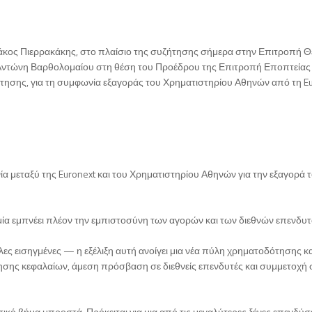
ιάκος Πιερρακάκης, στο πλαίσιο της συζήτησης σήμερα στην Επιτροπή 
ου Αντώνη Βαρθολομαίου στη θέση του Προέδρου της Επιτροπή Εποπτείας 
τησης, για τη συμφωνία εξαγοράς του Χρηματιστηρίου Αθηνών από τη Eu
 μεταξύ της Euronext και του Χρηματιστηρίου Αθηνών για την εξαγορά 
ομία εμπνέει πλέον την εμπιστοσύνη των αγορών και των διεθνών επενδυ
γάλες εισηγμένες — η εξέλιξη αυτή ανοίγει μια νέα πύλη χρηματοδότησης κα
σης κεφαλαίων, άμεση πρόσβαση σε διεθνείς επενδυτές και συμμετοχή 
στικό βήμα μπροστά. Πρόκειται για μια από τις μεγαλύτερες ξένες επενδύσ