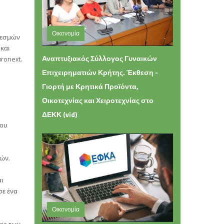
Οικονομία
Θεσμών
και
Τετάρτη 05 Αυγούστου 2026 16:49
Αναπτυξιακός Σύλλογος Γυναικών
ronext.
Επιχειρηματιών Κρήτης. Έκθεση -
Γιορτή με Κρητικά Προϊόντα,
Οικοτεχνίας και Χειροτεχνίας στο
ΔΕΚΚ (vid)
του
τών.
ι
σε ένα
Οικονομία
εις των