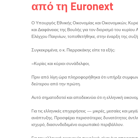
από τη Euronext
Ο Υπουργός Εθνικής Οικονομίας και Οικονομικών, Κυρ
και Διαφάνειας της Βουλής για τον διορισμό του κυρί
Ελέγχου Παιγνίων, τοποθετήθηκε, στην έναρξη της συζή
Συγκεκριμένα, ο κ. Πιερρακάκης είπε τα εξής:
«Κυρίες και κύριοι συνάδελφοι,
Πριν από λίγη ώρα πληροφορήθηκα ότι υπήρξε συμφωνία
δεύτερου από την πρώτη.
Αυτό σηματοδοτεί και αποδεικνύει ότι η ελληνική οικον
Για τις ελληνικές επιχειρήσεις — μικρές, μεσαίες και με
ανάπτυξης. Προσφέρει περισσότερες δυνατότητες άντλη
ισχυρό, διασυνδεδεμένο ευρωπαϊκό περιβάλλον.
Για την ελληνική οικονομία συνολικά, είναι ένα αποφασι