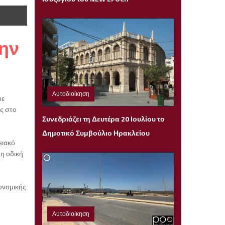
την
Αυτοδιοίκηση
ψε
ς στο
Κυριακή 19 Ιουλίου 2026 21:04
Συνεδριάζει τη Δευτέρα 20 Ιουλίου το
Δημοτικό Συμβούλιο Ηρακλείου
ειακό
η οδική
υνομικής
Αυτοδιοίκηση