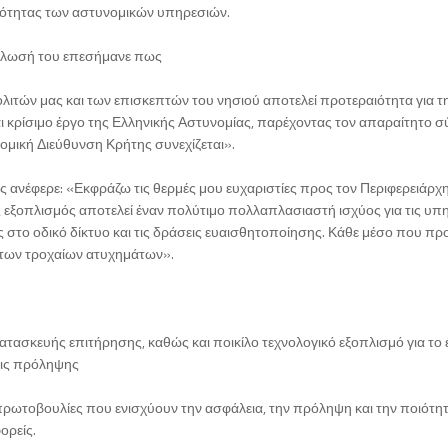
ανότητας των αστυνομικών υπηρεσιών.
δήλωσή του επεσήμανε πως
λιτών μας και των επισκεπτών του νησιού αποτελεί προτεραιότητα για τ
ι κρίσιμο έργο της Ελληνικής Αστυνομίας, παρέχοντας τον απαραίτητο 
ομική Διεύθυνση Κρήτης συνεχίζεται».
 ανέφερε: «Εκφράζω τις θερμές μου ευχαριστίες προς τον Περιφερειάρχη
ς εξοπλισμός αποτελεί έναν πολύτιμο πολλαπλασιαστή ισχύος για τις υπ
 στο οδικό δίκτυο και τις δράσεις ευαισθητοποίησης. Κάθε μέσο που προ
ά των τροχαίων ατυχημάτων».
κατασκευής επιτήρησης, καθώς και ποικίλο τεχνολογικό εξοπλισμό για το 
εις πρόληψης
 πρωτοβουλίες που ενισχύουν την ασφάλεια, την πρόληψη και την ποιότη
ορείς.