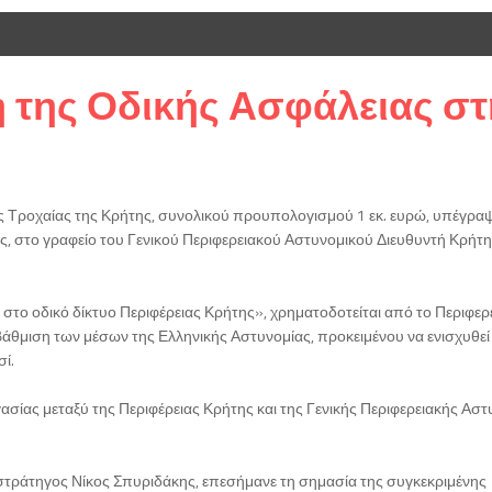
 της Οδικής Ασφάλειας σ
ς Τροχαίας της Κρήτης, συνολικού προυπολογισμού 1 εκ. ευρώ, υπέγρα
, στο γραφείο του Γενικού Περιφερειακού Αστυνομικού Διευθυντή Κρήτη
το οδικό δίκτυο Περιφέρειας Κρήτης», χρηματοδοτείται από το Περιφερ
θμιση των μέσων της Ελληνικής Αστυνομίας, προκειμένου να ενισχυθεί 
ί.
ασίας μεταξύ της Περιφέρειας Κρήτης και της Γενικής Περιφερειακής Αστ
στράτηγος Νίκος Σπυριδάκης, επεσήμανε τη σημασία της συγκεκριμένης