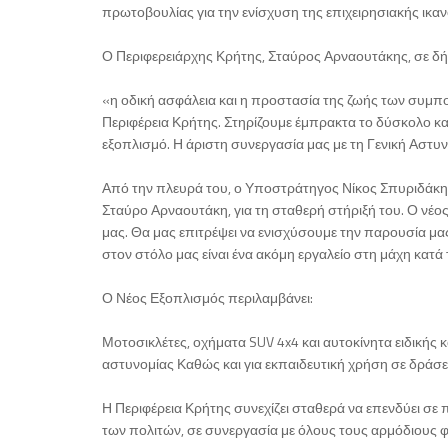
πρωτοβουλίας για την ενίσχυση της επιχειρησιακής ικ
Ο Περιφερειάρχης Κρήτης, Σταύρος Αρναουτάκης, σε 
«η οδική ασφάλεια και η προστασία της ζωής των συμπο
Περιφέρεια Κρήτης. Στηρίζουμε έμπρακτα το δύσκολο κα
εξοπλισμό. Η άριστη συνεργασία μας με τη Γενική Αστυν
Από την πλευρά του, ο Υποστράτηγος Νίκος Σπυριδάκης
Σταύρο Αρναουτάκη, για τη σταθερή στήριξή του. Ο νέο
μας. Θα μας επιτρέψει να ενισχύσουμε την παρουσία μας
στον στόλο μας είναι ένα ακόμη εργαλείο στη μάχη κατ
Ο Νέος Εξοπλισμός περιλαμβάνει:
Μοτοσικλέτες, οχήματα SUV 4x4 και αυτοκίνητα ειδικής 
αστυνομίας Καθώς και για εκπαιδευτική χρήση σε δράσ
Η Περιφέρεια Κρήτης συνεχίζει σταθερά να επενδύει σε
των πολιτών, σε συνεργασία με όλους τους αρμόδιους φ