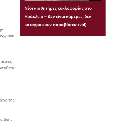
Τρίτη 14 Ιουλίου 2026 22:05
Νέοι αισθητήρες κυκλοφορίας στο
Ηράκλειο – Δεν είναι κάμερες, δεν
καταγράφουν παραβάσεις (vid)
ην
σύγχρονο
,
ηρεσίες
στίθεται
έργο της
τα ζωής