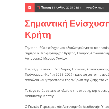
Πέμπτη 31 Ιουλίου 2025 23:54
Αυτοδιοίκηση
Σημαντική Ενίσχυση
Κρήτη
Την προμήθεια σύγχρονου εξοπλισμού για τις υπηρεσίε
σήμερα ο Περιφερειάρχης Κρήτης, Σταύρος Αρναουτάκης
Αστυνομικό Μέγαρο Χανίων.
Η πράξη με τίτλο «Εξοπλισμός Τροχαίας Αστυνόμευσης σ
Πρόγραμμα «Κρήτη 2021-2027» και στοχεύει στην αναβά
ασφάλεια και η προστασία της ανθρώπινης ζωής στο νησ
Το έργο εντάσσεται στο πλαίσιο της στρατηγικής συνεργ
Διεύθυνσης Κρήτης.
Ο Γενικός Περιφερειακός Αστυνομικός Διευθυντής, Υπο