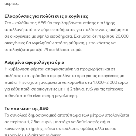
ακρίτες.
Ελαφρύνσεις για πολύτεκνες οικογένειες
Στο «καλάθι» της ΔΕΘ θα περιλαμβάνεται επίσης η πλήρης
απαλλαγή από τον φόρο εισοδήματος για πολύτεκνους, ακόμη και
σε οικογένειες με υψηλά εισοδήματα. Εκτιμάται ότι περίπου 20.000
οικογένειες θα ωφεληθούν από τη ρύθμιση, με το κόστος να
υπολογίζεται μεταξύ 25 και 60 εκατ. ευρώ.
Αυξημένα αφορολόγητα όρια
Η κυβέρνηση φέρεται αποφασισμένη να προχωρήσει και σε
αυξήσεις στα πρόσθετα αφορολόγητα όρια για τις οικογένειες με
παιδιά. Η ενίσχυση αναμένεται να κυμανθεί στα 1.000–2.000 ευρώ
για κάθε παιδί σε οικογένειες με 1 ή 2 τέκνα, ενώ για τις τρίτεκνες
πιθανότατα θα είναι ακόμη μεγαλύτερη.
Το «πακέτο» της ΔΕΘ
Το συνολικό δημοσιονομικό αποτύπωμα των μέτρων υπολογίζεται
σε περίπου 1,7 δισ. ευρώ, με στόχο να δοθεί σαφές σήμα
κοινωνικής στήριξης, ειδικά σε ευάλωτες ομάδες αλλά και σε
περιοχές με ιδιαίτερες ανάγκες.