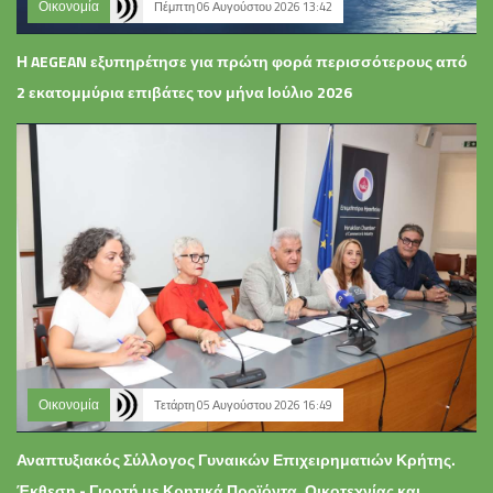
Οικονομία
Πέμπτη 06 Αυγούστου 2026 13:42
Η AEGEAN εξυπηρέτησε για πρώτη φορά περισσότερους από
2 εκατομμύρια επιβάτες τον μήνα Ιούλιο 2026
Οικονομία
Τετάρτη 05 Αυγούστου 2026 16:49
Αναπτυξιακός Σύλλογος Γυναικών Επιχειρηματιών Κρήτης.
Έκθεση - Γιορτή με Κρητικά Προϊόντα, Οικοτεχνίας και