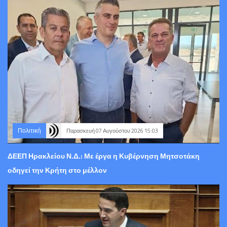
Πολιτική
Παρασκευή 07 Αυγούστου 2026 15:03
ΔΕΕΠ Ηρακλείου Ν.Δ.: Με έργα η Κυβέρνηση Μητσοτάκη
οδηγεί την Κρήτη στο μέλλον