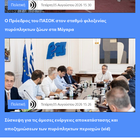
Πολιτική
Τετάρτη 05 Αυγούστου 2026 15:30
Ο Πρόεδρος του ΠΑΣΟΚ στον σταθμό φιλοξενίας
πυρόπληκτων ζώων στα Μέγαρα
Πολιτική
Τετάρτη 05 Αυγούστου 2026 15:26
Σύσκεψη για τις άμεσες ενέργειες αποκατάστασης και
αποζημιώσεων των πυρόπληκτων περιοχών (vid)