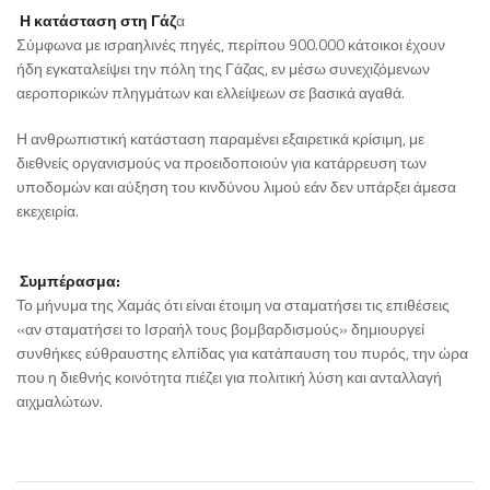
Η κατάσταση στη Γάζ
α
Σύμφωνα με ισραηλινές πηγές, περίπου 900.000 κάτοικοι έχουν
ήδη εγκαταλείψει την πόλη της Γάζας, εν μέσω συνεχιζόμενων
αεροπορικών πληγμάτων και ελλείψεων σε βασικά αγαθά.
Η ανθρωπιστική κατάσταση παραμένει εξαιρετικά κρίσιμη, με
διεθνείς οργανισμούς να προειδοποιούν για κατάρρευση των
υποδομών και αύξηση του κινδύνου λιμού εάν δεν υπάρξει άμεσα
εκεχειρία.
Συμπέρασμα:
Το μήνυμα της Χαμάς ότι είναι έτοιμη να σταματήσει τις επιθέσεις
«αν σταματήσει το Ισραήλ τους βομβαρδισμούς» δημιουργεί
συνθήκες εύθραυστης ελπίδας για κατάπαυση του πυρός, την ώρα
που η διεθνής κοινότητα πιέζει για πολιτική λύση και ανταλλαγή
αιχμαλώτων.