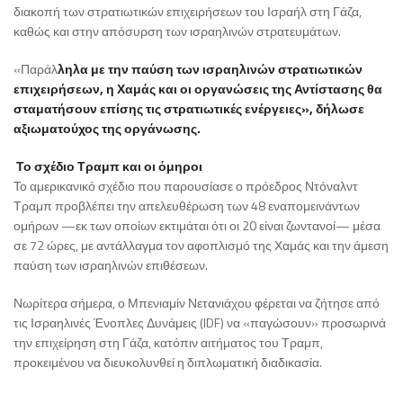
διακοπή των στρατιωτικών επιχειρήσεων του Ισραήλ στη Γάζα,
καθώς και στην απόσυρση των ισραηλινών στρατευμάτων.
«Παράλ
ληλα με την παύση των ισραηλινών στρατιωτικών
επιχειρήσεων, η Χαμάς και οι οργανώσεις της Αντίστασης θα
σταματήσουν επίσης τις στρατιωτικές ενέργειες», δήλωσε
αξιωματούχος της οργάνωσης.
Το σχέδιο Τραμπ και οι όμηροι
Το αμερικανικό σχέδιο που παρουσίασε ο πρόεδρος Ντόναλντ
Τραμπ προβλέπει την απελευθέρωση των 48 εναπομεινάντων
ομήρων —εκ των οποίων εκτιμάται ότι οι 20 είναι ζωντανοί— μέσα
σε 72 ώρες, με αντάλλαγμα τον αφοπλισμό της Χαμάς και την άμεση
παύση των ισραηλινών επιθέσεων.
Νωρίτερα σήμερα, ο Μπενιαμίν Νετανιάχου φέρεται να ζήτησε από
τις Ισραηλινές Ένοπλες Δυνάμεις (IDF) να «παγώσουν» προσωρινά
την επιχείρηση στη Γάζα, κατόπιν αιτήματος του Τραμπ,
προκειμένου να διευκολυνθεί η διπλωματική διαδικασία.