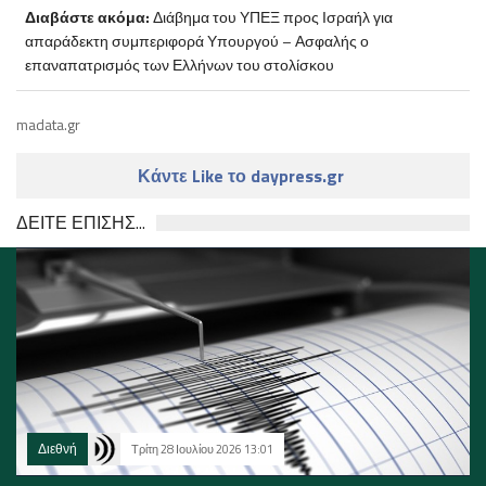
Διαβάστε ακόμα:
Διάβημα του ΥΠΕΞ προς Ισραήλ για
απαράδεκτη συμπεριφορά Υπουργού – Ασφαλής ο
επαναπατρισμός των Ελλήνων του στολίσκου
madata.gr
Κάντε Like το daypress.gr
ΔΕΙΤΕ ΕΠΙΣΗΣ...
Διεθνή
Τρίτη 28 Ιουλίου 2026 13:01