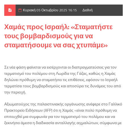
Κυριακή 05 Οκτωβρίου 2025 16:15
Διεθνή
Χαμάς προς Ισραήλ: «Σταματήστε
τους βομβαρδισμούς για να
σταματήσουμε να σας χτυπάμε»
Σε νέα φάση φαίνεται να εισέρχονται οι διαπραγματεύσεις για τον
τερματισμό του πολέμου στη Λωρίδα της Γάζας, καθώς η Χαμάς
δηλώνει πρόθυμη να σταματήσει τις επιθέσεις, εφόσον το Ισραήλ
τερματίσει τους βομβαρδισμούς και αποσύρει τις δυνάμεις του από
την περιοχή.
Αξιωματούχος της παλαιστινιακής οργάνωσης ανέφερε στο Γαλλικό
Πρακτορείο Ειδήσεων (AFP) ότι η Χαμάς «είναι πολύ πρόθυμη να
επιτευχθεί μια συμφωνία για τον τερματισμό του πολέμου και να
ξεκινήσει άμεσα η διαδικασία ανταλλαγής αιχμαλώτων, σύμφωνα με