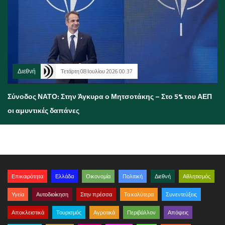
Διεθνή
Τετάρτη 08 Ιουλίου 2026 00:37
Σύνοδος ΝΑΤΟ: Στην Άγκυρα ο Μητσοτάκης – Στο 5% του ΑΕΠ
οι αμυντικές δαπάνες
Επικαιρότητα
Ελλάδα
Οικονομία
Πολιτική
Διεθνή
Αθλητισμός
Υγεία
Αυτοδιοίκηση
Στην πρέσσα
Τα καλύτερα
Συνεντεύξεις
Αποκλειστικά
Τουρισμός
Αγροτικά
Περιβάλλον
Απόψεις