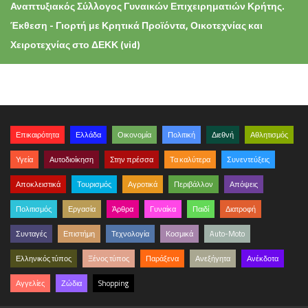
Αναπτυξιακός Σύλλογος Γυναικών Επιχειρηματιών Κρήτης.
Έκθεση - Γιορτή με Κρητικά Προϊόντα, Οικοτεχνίας και
Χειροτεχνίας στο ΔΕΚΚ (vid)
Επικαιρότητα
Ελλάδα
Οικονομία
Πολιτική
Διεθνή
Αθλητισμός
Υγεία
Αυτοδιοίκηση
Στην πρέσσα
Τα καλύτερα
Συνεντεύξεις
Αποκλειστικά
Τουρισμός
Αγροτικά
Περιβάλλον
Απόψεις
Πολιτισμός
Εργασία
Άρθρα
Γυναίκα
Παιδί
Διατροφή
Συνταγές
Επιστήμη
Τεχνολογία
Κοσμικά
Auto-Moto
Ελληνικός τύπος
Ξένος τύπος
Παράξενα
Ανεξήγητα
Ανέκδοτα
Αγγελίες
Ζώδια
Shopping