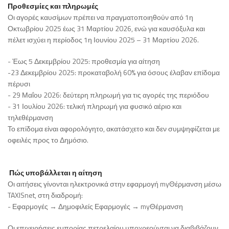
Προθεσμίες και πληρωμές
Οι αγορές καυσίμων πρέπει να πραγματοποιηθούν από 1η
Οκτωβρίου 2025 έως 31 Μαρτίου 2026, ενώ για καυσόξυλα και
πέλετ ισχύει η περίοδος 1η Ιουνίου 2025 – 31 Μαρτίου 2026.
- Έως 5 Δεκεμβρίου 2025: προθεσμία για αίτηση
-23 Δεκεμβρίου 2025: προκαταβολή 60% για όσους έλαβαν επίδομα
πέρυσι
- 29 Μαΐου 2026: δεύτερη πληρωμή για τις αγορές της περιόδου
- 31 Ιουλίου 2026: τελική πληρωμή για φυσικό αέριο και
τηλεθέρμανση
Το επίδομα είναι αφορολόγητο, ακατάσχετο και δεν συμψηφίζεται με
οφειλές προς το Δημόσιο.
Πώς υποβάλλεται η αίτηση
Οι αιτήσεις γίνονται ηλεκτρονικά στην εφαρμογή myΘέρμανση μέσω
TAXISnet, στη διαδρομή:
- Εφαρμογές → Δημοφιλείς Εφαρμογές → myΘέρμανση
Οι επιχειρήσεις εμπορίας πετρελαίου υποχρεούνται να διαβιβάζουν