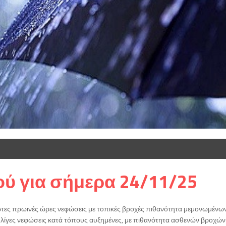
ύ για σήμερα 24/11/25
ώτες πρωινές ώρες νεφώσεις με τοπικές βροχές πιθανότητα μεμονωμένω
 λίγες νεφώσεις κατά τόπους αυξημένες, με πιθανότητα ασθενών βροχών