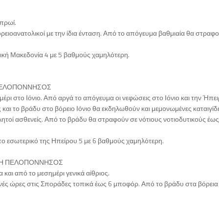
 πρωί.
 βορειοανατολικοί με την ίδια ένταση. Από το απόγευμα βαθμιαία θα στραφ
ική Μακεδονία 4 με 5 βαθμούς χαμηλότερη.
Η ΠΕΛΟΠΟΝΝΗΣΟΣ
έρι στο Ιόνιο. Από αργά το απόγευμα οι νεφώσεις στο Ιόνιο και την Ήπε
 και το βράδυ στο βόρειο Ιόνιο θα εκδηλωθούν και μεμονωμένες καταιγίδ
βλητοί ασθενείς. Από το βράδυ θα στραφούν σε νότιους νοτιοδυτικούς έως
το εσωτερικό της Ηπείρου 5 με 6 βαθμούς χαμηλότερη.
ΙΚΗ ΠΕΛΟΠΟΝΝΗΣΟΣ
 και από το μεσημέρι γενικά αίθριος.
ρωινές ώρες στις Σποράδες τοπικά έως 6 μποφόρ. Από το βράδυ στα βόρεια