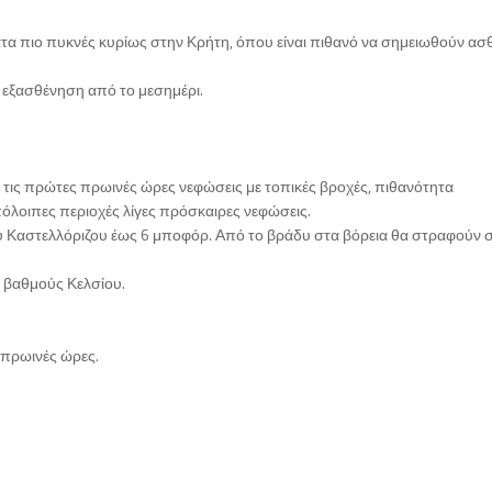
ατα πιο πυκνές κυρίως στην Κρήτη, όπου είναι πιθανό να σημειωθούν ασθ
α εξασθένηση από το μεσημέρι.
 τις πρώτες πρωινές ώρες νεφώσεις με τοπικές βροχές, πιθανότητα
όλοιπες περιοχές λίγες πρόσκαιρες νεφώσεις.
 του Καστελλόριζου έως 6 μποφόρ. Από το βράδυ στα βόρεια θα στραφούν 
2 βαθμούς Κελσίου.
ς πρωινές ώρες.