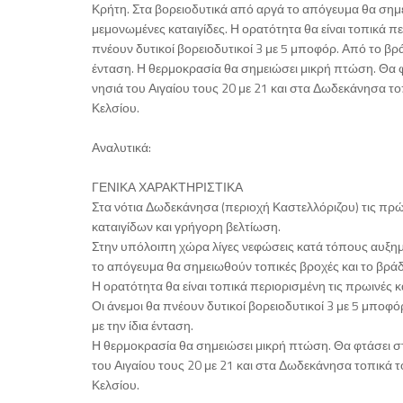
Κρήτη. Στα βορειοδυτικά από αργά το απόγευμα θα σημε
μεμονωμένες καταιγίδες. Η ορατότητα θα είναι τοπικά πε
πνέουν δυτικοί βορειοδυτικοί 3 με 5 μποφόρ. Από το βρά
ένταση. Η θερμοκρασία θα σημειώσει μικρή πτώση. Θα φ
νησιά του Αιγαίου τους 20 με 21 και στα Δωδεκάνησα το
Κελσίου.
Αναλυτικά:
ΓΕΝΙΚΑ ΧΑΡΑΚΤΗΡΙΣΤΙΚΑ
Στα νότια Δωδεκάνησα (περιοχή Καστελλόριζου) τις πρ
καταιγίδων και γρήγορη βελτίωση.
Στην υπόλοιπη χώρα λίγες νεφώσεις κατά τόπους αυξημ
το απόγευμα θα σημειωθούν τοπικές βροχές και το βράδ
Η ορατότητα θα είναι τοπικά περιορισμένη τις πρωινές 
Οι άνεμοι θα πνέουν δυτικοί βορειοδυτικοί 3 με 5 μποφό
με την ίδια ένταση.
Η θερμοκρασία θα σημειώσει μικρή πτώση. Θα φτάσει στ
του Αιγαίου τους 20 με 21 και στα Δωδεκάνησα τοπικά τ
Κελσίου.