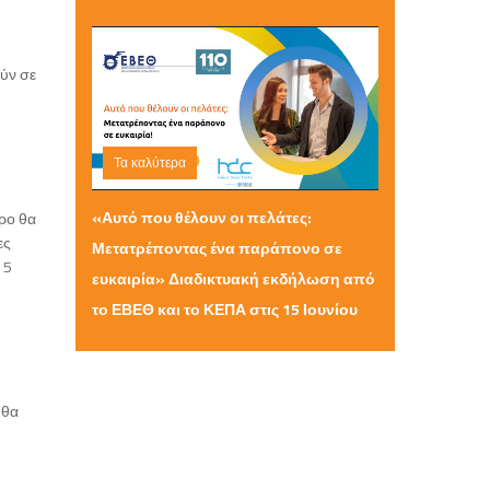
ούν σε
Τα καλύτερα
Τρίτη 09 Ιουνίου 2026 11:01
«Αυτό που θέλουν οι πελάτες:
ιρο θα
ες
Μετατρέποντας ένα παράπονο σε
 5
ευκαιρία» Διαδικτυακή εκδήλωση από
το ΕΒΕΘ και το ΚΕΠΑ στις 15 Ιουνίου
 θα