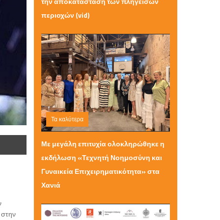
την αποκατάσταση των πληγεισών
περιοχών (vid)
Τα καλύτερα
Σάββατο 20 Ιουνίου 2026 11:46
Με μεγάλη επιτυχία ολοκληρώθηκε η
εκδήλωση «Τεχνητή Νοημοσύνη και
Γυναικεία Επιχειρηματικότητα» στα
Χανιά
ν
 στην