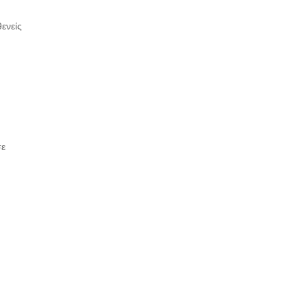
ενείς
σε