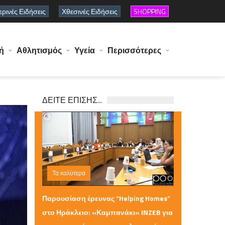
ρινές Ειδήσεις
Χθεσινές Ειδήσεις
SHOPPING
ή
Αθλητισμός
Υγεία
Περισσότερες
ΔΕΙΤΕ ΕΠΙΣΗΣ...
Τα καλύτερα
Παρασκευή 10 Ιουλίου 2026 11:23
Παρουσίαση έρευνας “Helping Homes”
στο Ηράκλειο: «Καμπανάκι» INZEB για