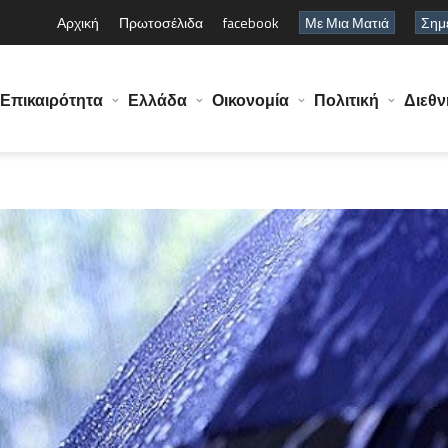
Αρχική
Πρωτοσέλιδα
facebook
Με Μια Ματιά
Σημε
Επικαιρότητα
Ελλάδα
Οικονομία
Πολιτική
Διεθν