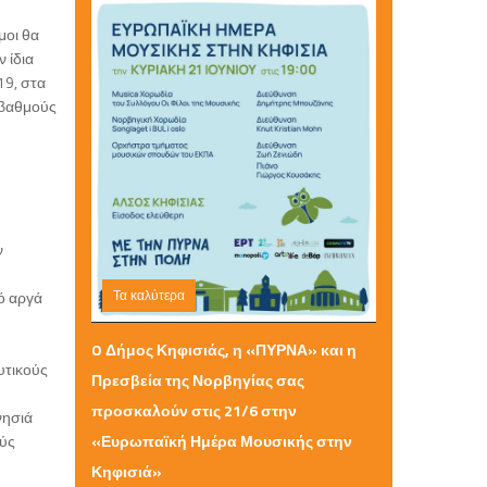
μοι θα
 ίδια
19, στα
 βαθμούς
ν
Τα καλύτερα
ό αργά
Τρίτη 09 Ιουνίου 2026 18:28
O Δήμος Κηφισιάς, η «ΠΥΡΝΑ» και η
υτικούς
Πρεσβεία της Νορβηγίας σας
προσκαλούν στις 21/6 στην
νησιά
«Ευρωπαϊκή Ημέρα Μουσικής στην
ούς
Κηφισιά»