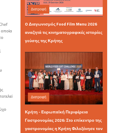
Διατροφή
Σάββατο 06 Ιουνίου 2026 10:05
O Διαγωνισμός Food Film Menu 2026
Chef
 οποία
αναζητά τις κινηματογραφικές ιστορίες
το
γεύσης της Κρήτης
ς
ου
ής
ποτελεί
Διατροφή
Δευτέρα 25 Μαΐου 2026 12:36
ούχο
Κρήτη - Ευρωπαϊκή Περιφέρεια
Γαστρονομίας 2026: Στο επίκεντρο της
γαστρονομίας η Κρήτη Φιλοξένησε τον