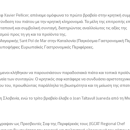
φ Xavier Pellicer, απένειμε ομόφωνα το πρώτο βραβείο στην κρητική συμ
σύνδεση του πιάτου με την κρητική κληρονομιά. Τα μέλη της επιτροπής ε
 ταπεινή και συμβολική συνταγή, διατηρώντας αναλλοίωτες τις αξίες της
σμού προς τη γη και τα προϊόντα της.
αγειρικής Sant Pol de Mar στην Καταλονία (Παγκόσμια Γαστρονομική Πε
ι υποψήφιες Ευρωπαϊκές Γαστρονομικές Περιφέρειες.
όμενοι κλήθηκαν να παρουσιάσουν παραδοσιακά πιάτα και τοπικά προϊόν
ηνεία των συνταγών. Ο κρητικός σεφ κατάφερε να συνδυάσει αριστοτεχνικ
άτου του, προωθώντας παράλληλα τη βιωσιμότητα και τη μείωση της σπα
 Σλοβενία, ενώ το τρίτο βραβείο έλαβε ο Joan Taltavull Juaneda από τη Μι
γραψαν ως Πρεσβευτές Σεφ της Περιφέρειάς τους (IGCAT Regional Chef
α και βιωσιμότητα την τροφική και πολιτιστική κληρονομιά του τόπου 