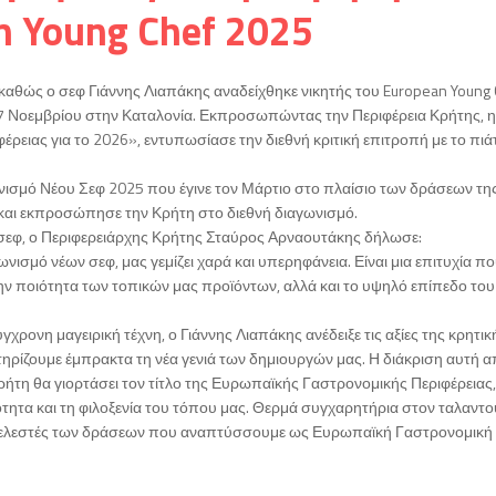
 Young Chef 2025
 καθώς ο σεφ Γιάννης Λιαπάκης αναδείχθηκε νικητής του European Young 
7 Νοεμβρίου στην Καταλονία. Εκπροσωπώντας την Περιφέρεια Κρήτης, η
έρειας για το 2026», εντυπωσίασε την διεθνή κριτική επιτροπή με το πιά
γωνισμό Νέου Σεφ 2025 που έγινε τον Μάρτιο στο πλαίσιο των δράσεων τη
και εκπροσώπησε την Κρήτη στο διεθνή διαγωνισμό.
υ σεφ, ο Περιφερειάρχης Κρήτης Σταύρος Αρναουτάκης δήλωσε:
σμό νέων σεφ, μας γεμίζει χαρά και υπερηφάνεια. Είναι μια επιτυχία π
την ποιότητα των τοπικών μας προϊόντων, αλλά και το υψηλό επίπεδο του
ρονη μαγειρική τέχνη, ο Γιάννης Λιαπάκης ανέδειξε τις αξίες της κρητικ
τηρίζουμε έμπρακτα τη νέα γενιά των δημιουργών μας. Η διάκριση αυτή α
ρήτη θα γιορτάσει τον τίτλο της Ευρωπαϊκής Γαστρονομικής Περιφέρειας,
τητα και τη φιλοξενία του τόπου μας. Θερμά συγχαρητήρια στον ταλαντ
υντελεστές των δράσεων που αναπτύσσουμε ως Ευρωπαϊκή Γαστρονομική