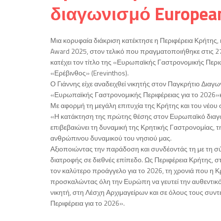
διαγωνισμό European
Μια κορυφαία διάκριση κατέκτησε η Περιφέρεια Κρήτης,
Award 2025, στον τελικό που πραγματοποιήθηκε στις 2
κατέχει τον τίτλο της «Ευρωπαϊκής Γαστρονομικής Περιφ
«Ερέβινθος» (Erevinthos).
Ο Γιάννης είχε αναδειχθεί νικητής στον Παγκρήτιο Δια
«Ευρωπαϊκής Γαστρονομικής Περιφέρειας για το 2026»
Με αφορμή τη μεγάλη επιτυχία της Κρήτης και του νέο
«Η κατάκτηση της πρώτης θέσης στον Ευρωπαϊκό διαγωνι
επιβεβαιώνει τη δυναμική της Κρητικής Γαστρονομίας, 
ανθρώπινου δυναμικού του νησιού μας.
Αξιοποιώντας την παράδοση και συνδέοντάς τη με τη σύγχ
διατροφής σε διεθνές επίπεδο. Ως Περιφέρεια Κρήτης, σ
τον καλύτερο προάγγελο για το 2026, τη χρονιά που η Κ
προσκαλώντας όλη την Ευρώπη να γευτεί την αυθεντικό
νικητή, στη Λέσχη Αρχιμαγείρων και σε όλους τους σ
Περιφέρεια για το 2026».