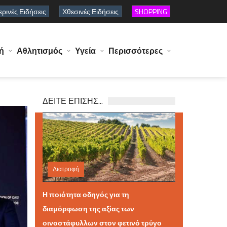
ρινές Ειδήσεις
Χθεσινές Ειδήσεις
SHOPPING
ή
Αθλητισμός
Υγεία
Περισσότερες
ΔΕΙΤΕ ΕΠΙΣΗΣ...
Διατροφή
Δευτέρα 03 Αυγούστου 2026 10:55
Η ποιότητα οδηγός για τη
διαμόρφωση της αξίας των
οινοστάφυλλων στον φετινό τρύγο