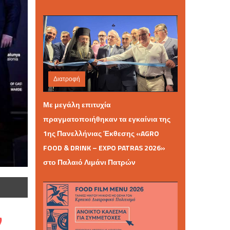
Διατροφή
Κυριακή 07 Ιουνίου 2026 08:37
Με μεγάλη επιτυχία
πραγματοποιήθηκαν τα εγκαίνια της
1ης Πανελλήνιας Έκθεσης «AGRO
FOOD & DRINK – EXPO PATRAS 2026»
στο Παλαιό Λιμάνι Πατρών
ν