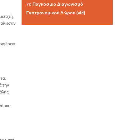
7ο Παγκόσμιο Διαγωνισμό
Γαστρονομικού Δώρου (vid)
μετοχή,
παίνεσαν
ριφέρεια
τα,
ά την
τάλης
νόρκα.
τους στη