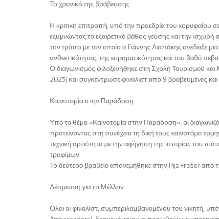
Το χρονικό της βράβευσης
Η κριτική επιτροπή, υπό την προεδρία του κορυφαίου σε
εξυμνώντας το εξαιρετικό βάθος γεύσης και την ισχυρή 
τον τρόπο με τον οποίο ο Γιάννης Λιαπάκης ανέδειξε μια
ανθεκτικότητας, της ευρηματικότητας και του βαθύ σεβα
Ο διαγωνισμός φιλοξενήθηκε στη Σχολή Τουρισμού και Μ
2025) και συγκέντρωσε φιναλίστ από 9 βραβευμένες κα
Καινοτομία στην Παράδοση
Υπό το θέμα «Καινοτομία στην Παράδοση», οι διαγωνιζ
προτείνοντας στη συνέχεια τη δική τους καινοτόμο ερμ
τεχνική αρτιότητα με την αφήγηση της ιστορίας του πι
τροφίμων.
Το δεύτερο βραβείο απονεμήθηκε στην Pija Frešer από τη
Δέσμευση για το Μέλλον
Όλοι οι φιναλίστ, συμπεριλαμβανομένου του νικητή, υπέ
Ambassadors), δεσμευόμενοι να προωθούν με υπερηφάνει