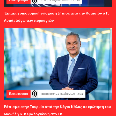
Επικαιρότητα
Τρίτη 04 Αυγούστου 2026 12:16
Έκτακτη οικονομική ενίσχυση ζήτησε από την Κομισιόν ο Γ.
Αυτιάς λόγω των πυρκαγιών
Επικαιρότητα
Παρασκευή 24 Ιουλίου 2026 12:24
Ράπισμα στην Τουρκία από την Κάγια Κάλας σε ερώτηση του
Μανώλη Κ. Κεφαλογιάννη στο ΕΚ