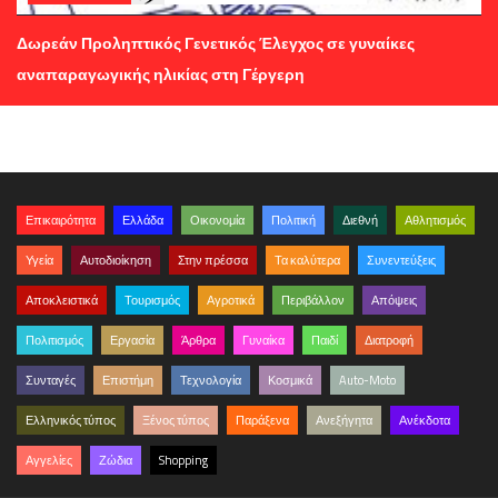
Δωρεάν Προληπτικός Γενετικός Έλεγχος σε γυναίκες
αναπαραγωγικής ηλικίας στη Γέργερη
Επικαιρότητα
Ελλάδα
Οικονομία
Πολιτική
Διεθνή
Αθλητισμός
Υγεία
Αυτοδιοίκηση
Στην πρέσσα
Τα καλύτερα
Συνεντεύξεις
Αποκλειστικά
Τουρισμός
Αγροτικά
Περιβάλλον
Απόψεις
Πολιτισμός
Εργασία
Άρθρα
Γυναίκα
Παιδί
Διατροφή
Συνταγές
Επιστήμη
Τεχνολογία
Κοσμικά
Auto-Moto
Ελληνικός τύπος
Ξένος τύπος
Παράξενα
Ανεξήγητα
Ανέκδοτα
Αγγελίες
Ζώδια
Shopping