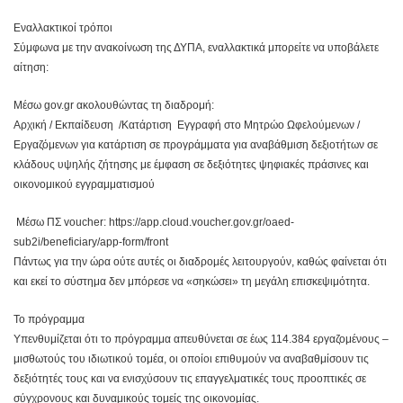
Εναλλακτικοί τρόποι
Σύμφωνα με την ανακοίνωση της ΔΥΠΑ, εναλλακτικά μπορείτε να υποβάλετε
αίτηση:
Μέσω gov.gr ακολουθώντας τη διαδρομή:
Αρχική / Εκπαίδευση /Κατάρτιση Εγγραφή στο Μητρώο Ωφελούμενων /
Εργαζόμενων για κατάρτιση σε προγράμματα για αναβάθμιση δεξιοτήτων σε
κλάδους υψηλής ζήτησης με έμφαση σε δεξιότητες ψηφιακές πράσινες και
οικονομικού εγγραμματισμού
Μέσω ΠΣ voucher: https://app.cloud.voucher.gov.gr/oaed-
sub2i/beneficiary/app-form/front
Πάντως για την ώρα ούτε αυτές οι διαδρομές λειτουργούν, καθώς φαίνεται ότι
και εκεί το σύστημα δεν μπόρεσε να «σηκώσει» τη μεγάλη επισκεψιμότητα.
Το πρόγραμμα
Υπενθυμίζεται ότι το πρόγραμμα απευθύνεται σε έως 114.384 εργαζομένους –
μισθωτούς του ιδιωτικού τομέα, οι οποίοι επιθυμούν να αναβαθμίσουν τις
δεξιότητές τους και να ενισχύσουν τις επαγγελματικές τους προοπτικές σε
σύγχρονους και δυναμικούς τομείς της οικονομίας.