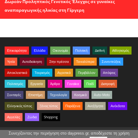
Δωρεάν Προληπτικός Γενετικός Έλεγχος σε γυναίκες
αναπαραγωγικής ηλικίας στη Γέργερη
Επικαιρότητα
Ελλάδα
Οικονομία
Πολιτική
Διεθνή
Αθλητισμός
Υγεία
Αυτοδιοίκηση
Στην πρέσσα
Τα καλύτερα
Συνεντεύξεις
Αποκλειστικά
Τουρισμός
Αγροτικά
Περιβάλλον
Απόψεις
Πολιτισμός
Εργασία
Άρθρα
Γυναίκα
Παιδί
Διατροφή
Συνταγές
Επιστήμη
Τεχνολογία
Κοσμικά
Auto-Moto
Ελληνικός τύπος
Ξένος τύπος
Παράξενα
Ανεξήγητα
Ανέκδοτα
Αγγελίες
Ζώδια
Shopping
Συνεχίζοντας την περιήγηση στο daypress.gr, αποδέχεστε τη χρήση
© daypress. All rights reserved.
Όροι Χρήσης
Επικοινωνία