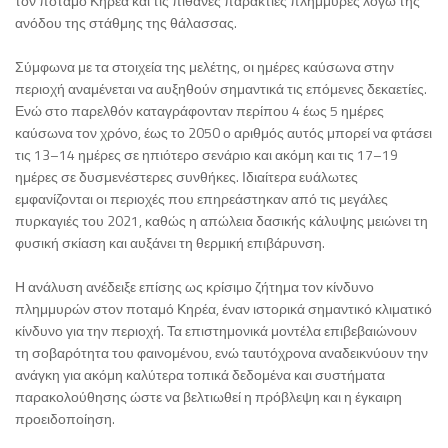
τον ποταμό Κηρέα και τις πιθανές παράκτιες πλημμύρες λόγω της
ανόδου της στάθμης της θάλασσας.
Σύμφωνα με τα στοιχεία της μελέτης, οι ημέρες καύσωνα στην
περιοχή αναμένεται να αυξηθούν σημαντικά τις επόμενες δεκαετίες.
Ενώ στο παρελθόν καταγράφονταν περίπου 4 έως 5 ημέρες
καύσωνα τον χρόνο, έως το 2050 ο αριθμός αυτός μπορεί να φτάσει
τις 13–14 ημέρες σε ηπιότερο σενάριο και ακόμη και τις 17–19
ημέρες σε δυσμενέστερες συνθήκες. Ιδιαίτερα ευάλωτες
εμφανίζονται οι περιοχές που επηρεάστηκαν από τις μεγάλες
πυρκαγιές του 2021, καθώς η απώλεια δασικής κάλυψης μειώνει τη
φυσική σκίαση και αυξάνει τη θερμική επιβάρυνση.
Η ανάλυση ανέδειξε επίσης ως κρίσιμο ζήτημα τον κίνδυνο
πλημμυρών στον ποταμό Κηρέα, έναν ιστορικά σημαντικό κλιματικό
κίνδυνο για την περιοχή. Τα επιστημονικά μοντέλα επιβεβαιώνουν
τη σοβαρότητα του φαινομένου, ενώ ταυτόχρονα αναδεικνύουν την
ανάγκη για ακόμη καλύτερα τοπικά δεδομένα και συστήματα
παρακολούθησης ώστε να βελτιωθεί η πρόβλεψη και η έγκαιρη
προειδοποίηση.