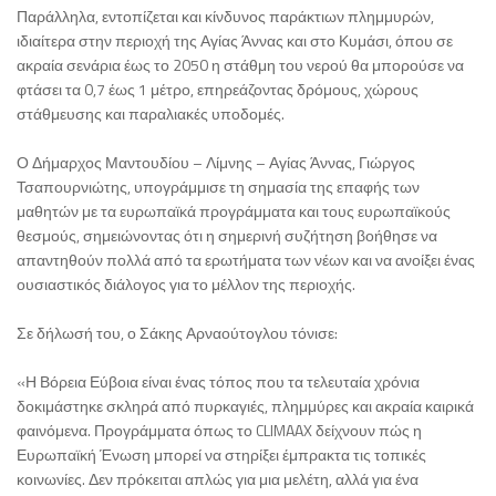
Παράλληλα, εντοπίζεται και κίνδυνος παράκτιων πλημμυρών,
ιδιαίτερα στην περιοχή της Αγίας Άννας και στο Κυμάσι, όπου σε
ακραία σενάρια έως το 2050 η στάθμη του νερού θα μπορούσε να
φτάσει τα 0,7 έως 1 μέτρο, επηρεάζοντας δρόμους, χώρους
στάθμευσης και παραλιακές υποδομές.
Ο Δήμαρχος Μαντουδίου – Λίμνης – Αγίας Άννας, Γιώργος
Τσαπουρνιώτης, υπογράμμισε τη σημασία της επαφής των
μαθητών με τα ευρωπαϊκά προγράμματα και τους ευρωπαϊκούς
θεσμούς, σημειώνοντας ότι η σημερινή συζήτηση βοήθησε να
απαντηθούν πολλά από τα ερωτήματα των νέων και να ανοίξει ένας
ουσιαστικός διάλογος για το μέλλον της περιοχής.
Σε δήλωσή του, ο Σάκης Αρναούτογλου τόνισε:
«Η Βόρεια Εύβοια είναι ένας τόπος που τα τελευταία χρόνια
δοκιμάστηκε σκληρά από πυρκαγιές, πλημμύρες και ακραία καιρικά
φαινόμενα. Προγράμματα όπως το CLIMAAX δείχνουν πώς η
Ευρωπαϊκή Ένωση μπορεί να στηρίξει έμπρακτα τις τοπικές
κοινωνίες. Δεν πρόκειται απλώς για μια μελέτη, αλλά για ένα