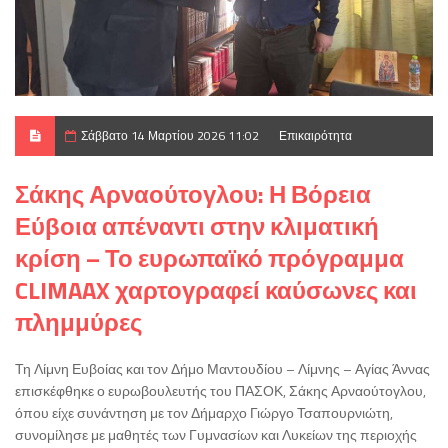
Σάββατο 14 Μαρτίου 2026 11:02
Επικαιρότητα
Σάκης Αρναούτογλου: Η Βόρεια
Εύβοια απέναντι στην κλιματική
κρίση – Το ευρωπαϊκό πρόγραμμα
CLIMAAX χαρτογραφεί καύσωνες και
πλημμύρες
Τη Λίμνη Ευβοίας και τον Δήμο Μαντουδίου – Λίμνης – Αγίας Άννας
επισκέφθηκε ο ευρωβουλευτής του ΠΑΣΟΚ, Σάκης Αρναούτογλου,
όπου είχε συνάντηση με τον Δήμαρχο Γιώργο Τσαπουρνιώτη,
συνομίλησε με μαθητές των Γυμνασίων και Λυκείων της περιοχής