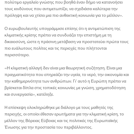
πολύτιμο εργαλείο γνώσης που βοηθά έναν δήμο να κατανοήσει
τους κινδύνους που αντιμετωπίζει, να σχεδιάσει καλύτερα την
πρόληψη και να χτίσει μια πιο ανθεκτική κοινωνία για το μέλλον».
Ο ευρωβουλευτής υπογράμμισε επίσης ότι η αντιμετώπιση της
κλιματικής κρίσης πρέπει να συνδυάζει την επιστήμη με τη
δικαιοσύνη, ώστε η πράσινη μετάβαση να προστατεύει πρώτα τους
πιο ευάλωτους πολίτες και τις περιοχές που πλήττονται
περισσότερο.
«Η κλιματική αλλαγή δεν είναι μια θεωρητική συζήτηση. Είναι μια
πραγματικότητα που επηρεάζει την υγεία, το νερό, την οικονομία και
την καθημερινότητα των ανθρώπων. Γι’ αυτό η Ευρώπη πρέπει να
βρίσκεται δίπλα στις τοπικές κοινωνίες με γνώση, χρηματοδότηση
και συνεργασία», κατέληξε.
Η επίσκεψη ολοκληρώθηκε με διάλογο με τους μαθητές της
περιοχής, οι οποίοι έθεσαν ερωτήματα για την κλιματική κρίση, το
μέλλον της Βόρειας Εύβοιας και τις πολιτικές της Ευρωπαϊκής
Ένωσης για την προστασία του περιβάλλοντος.