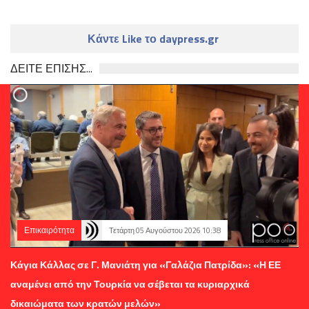
Κάντε Like το daypress.gr
ΔΕΙΤΕ ΕΠΙΣΗΣ...
Επικαιρότητα
Τετάρτη 05 Αυγούστου 2026 10:38
Κάγια Κάλλας σε Γ. Μανιάτη για «Γαλάζια Πατρίδα»: «Η ΕΕ
αναμένει από την Τουρκία να σέβεται τα κυριαρχικά
δικαιώματα των κρατών μελών»