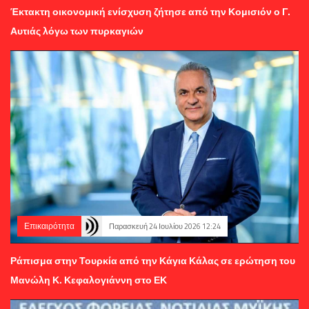
Έκτακτη οικονομική ενίσχυση ζήτησε από την Κομισιόν ο Γ.
Αυτιάς λόγω των πυρκαγιών
Επικαιρότητα
Παρασκευή 24 Ιουλίου 2026 12:24
Ράπισμα στην Τουρκία από την Κάγια Κάλας σε ερώτηση του
Μανώλη Κ. Κεφαλογιάννη στο ΕΚ