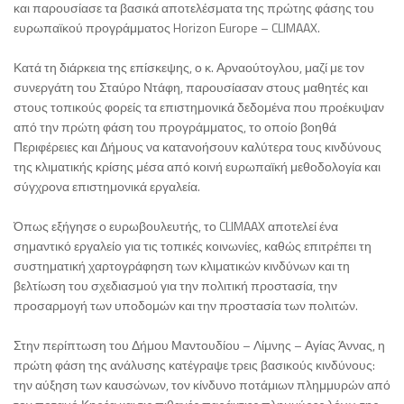
και παρουσίασε τα βασικά αποτελέσματα της πρώτης φάσης του
ευρωπαϊκού προγράμματος Horizon Europe – CLIMAAX.
Κατά τη διάρκεια της επίσκεψης, ο κ. Αρναούτογλου, μαζί με τον
συνεργάτη του Σταύρο Ντάφη, παρουσίασαν στους μαθητές και
στους τοπικούς φορείς τα επιστημονικά δεδομένα που προέκυψαν
από την πρώτη φάση του προγράμματος, το οποίο βοηθά
Περιφέρειες και Δήμους να κατανοήσουν καλύτερα τους κινδύνους
της κλιματικής κρίσης μέσα από κοινή ευρωπαϊκή μεθοδολογία και
σύγχρονα επιστημονικά εργαλεία.
Όπως εξήγησε ο ευρωβουλευτής, το CLIMAAX αποτελεί ένα
σημαντικό εργαλείο για τις τοπικές κοινωνίες, καθώς επιτρέπει τη
συστηματική χαρτογράφηση των κλιματικών κινδύνων και τη
βελτίωση του σχεδιασμού για την πολιτική προστασία, την
προσαρμογή των υποδομών και την προστασία των πολιτών.
Στην περίπτωση του Δήμου Μαντουδίου – Λίμνης – Αγίας Άννας, η
πρώτη φάση της ανάλυσης κατέγραψε τρεις βασικούς κινδύνους:
την αύξηση των καυσώνων, τον κίνδυνο ποτάμιων πλημμυρών από