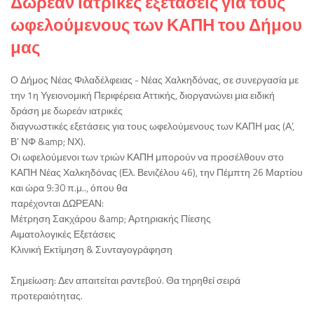
Δωρεάν ιατρικές εξετάσεις για τους
ωφελούμενους των ΚΑΠΗ του Δήμου
μας
Ο Δήμος Νέας Φιλαδέλφειας - Νέας Χαλκηδόνας, σε συνεργασία με
την 1η Υγειονομική Περιφέρεια Αττικής, διοργανώνει μια ειδική
δράση με δωρεάν ιατρικές
διαγνωστικές εξετάσεις για τους ωφελούμενους των ΚΑΠΗ μας (Α’,
Β’ ΝΦ &amp; ΝΧ).
Οι ωφελούμενοι των τριών ΚΑΠΗ μπορούν να προσέλθουν στο
ΚΑΠΗ Νέας Χαλκηδόνας (Ελ. Βενιζέλου 46), την Πέμπτη 26 Μαρτίου
και ώρα 9:30 π.μ.., όπου θα
παρέχονται ΔΩΡΕΑΝ:
Μέτρηση Σακχάρου &amp; Αρτηριακής Πίεσης
Αιματολογικές Εξετάσεις
Κλινική Εκτίμηση & Συνταγογράφηση
Σημείωση: Δεν απαιτείται ραντεβού. Θα τηρηθεί σειρά
προτεραιότητας.