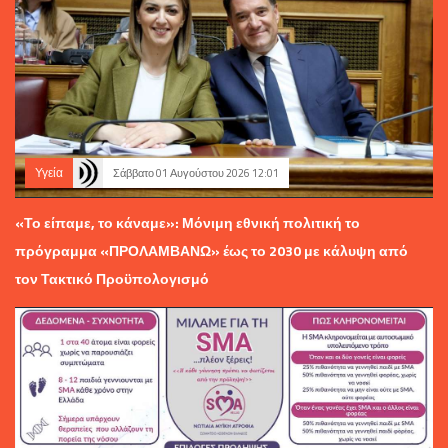
Υγεία
Σάββατο 01 Αυγούστου 2026 12:01
«Το είπαμε, το κάναμε»: Μόνιμη εθνική πολιτική το
πρόγραμμα «ΠΡΟΛΑΜΒΑΝΩ» έως το 2030 με κάλυψη από
τον Τακτικό Προϋπολογισμό