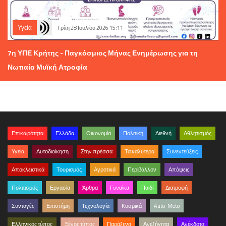
Υγεία
Τρίτη 28 Ιουλίου 2026 15:11
7η ΥΠΕ Κρήτης - Παγκόσμιος Μήνας Ενημέρωσης για τη
Νωτιαία Μυϊκή Ατροφία
Επικαιρότητα
Ελλάδα
Οικονομία
Πολιτική
Διεθνή
Αθλητισμός
Υγεία
Αυτοδιοίκηση
Στην πρέσσα
Τα καλύτερα
Συνεντεύξεις
Αποκλειστικά
Τουρισμός
Αγροτικά
Περιβάλλον
Απόψεις
Πολιτισμός
Εργασία
Άρθρα
Γυναίκα
Παιδί
Διατροφή
Συνταγές
Επιστήμη
Τεχνολογία
Κοσμικά
Auto-Moto
Ελληνικός τύπος
Ξένος τύπος
Παράξενα
Ανεξήγητα
Ανέκδοτα