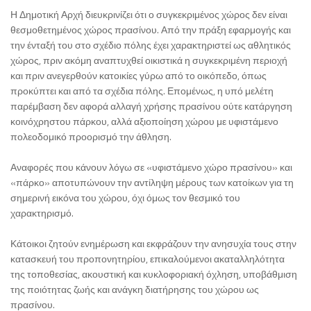
Η Δημοτική Αρχή διευκρινίζει ότι ο συγκεκριμένος χώρος δεν είναι
θεσμοθετημένος χώρος πρασίνου. Από την πράξη εφαρμογής και
την ένταξή του στο σχέδιο πόλης έχει χαρακτηριστεί ως αθλητικός
χώρος, πριν ακόμη αναπτυχθεί οικιστικά η συγκεκριμένη περιοχή
και πριν ανεγερθούν κατοικίες γύρω από το οικόπεδο, όπως
προκύπτει και από τα σχέδια πόλης. Επομένως, η υπό μελέτη
παρέμβαση δεν αφορά αλλαγή χρήσης πρασίνου ούτε κατάργηση
κοινόχρηστου πάρκου, αλλά αξιοποίηση χώρου με υφιστάμενο
πολεοδομικό προορισμό την άθληση.
Αναφορές που κάνουν λόγω σε «υφιστάμενο χώρο πρασίνου» και
«πάρκο» αποτυπώνουν την αντίληψη μέρους των κατοίκων για τη
σημερινή εικόνα του χώρου, όχι όμως τον θεσμικό του
χαρακτηρισμό.
Κάτοικοι ζητούν ενημέρωση και εκφράζουν την ανησυχία τους στην
κατασκευή του προπονητηρίου, επικαλούμενοι ακαταλληλότητα
της τοποθεσίας, ακουστική και κυκλοφοριακή όχληση, υποβάθμιση
της ποιότητας ζωής και ανάγκη διατήρησης του χώρου ως
πρασίνου.