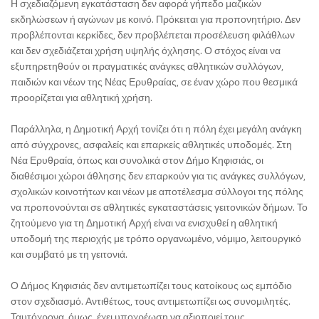
Η σχεδιαζόμενη εγκατάσταση δεν αφορά γήπεδο μαζικών
εκδηλώσεων ή αγώνων με κοινό. Πρόκειται για προπονητήριο. Δεν
προβλέπονται κερκίδες, δεν προβλέπεται προσέλευση φιλάθλων
και δεν σχεδιάζεται χρήση υψηλής όχλησης. Ο στόχος είναι να
εξυπηρετηθούν οι πραγματικές ανάγκες αθλητικών συλλόγων,
παιδιών και νέων της Νέας Ερυθραίας, σε έναν χώρο που θεσμικά
προορίζεται για αθλητική χρήση.
Παράλληλα, η Δημοτική Αρχή τονίζει ότι η πόλη έχει μεγάλη ανάγκη
από σύγχρονες, ασφαλείς και επαρκείς αθλητικές υποδομές. Στη
Νέα Ερυθραία, όπως και συνολικά στον Δήμο Κηφισιάς, οι
διαθέσιμοι χώροι άθλησης δεν επαρκούν για τις ανάγκες συλλόγων,
σχολικών κοινοτήτων και νέων με αποτέλεσμα σύλλογοι της πόλης
να προπονούνται σε αθλητικές εγκαταστάσεις γειτονικών δήμων. Το
ζητούμενο για τη Δημοτική Αρχή είναι να ενισχυθεί η αθλητική
υποδομή της περιοχής με τρόπο οργανωμένο, νόμιμο, λειτουργικό
και συμβατό με τη γειτονιά.
Ο Δήμος Κηφισιάς δεν αντιμετωπίζει τους κατοίκους ως εμπόδιο
στον σχεδιασμό. Αντιθέτως, τους αντιμετωπίζει ως συνομιλητές.
Ταυτόχρονα, όμως, έχει υποχρέωση να αξιοποιεί τους