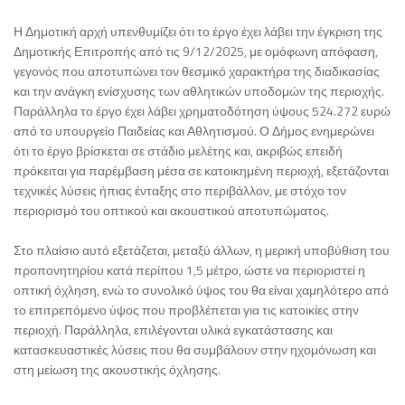
Η Δημοτική αρχή υπενθυμίζει ότι το έργο έχει λάβει την έγκριση της
Δημοτικής Επιτροπής από τις 9/12/2025, με ομόφωνη απόφαση,
γεγονός που αποτυπώνει τον θεσμικό χαρακτήρα της διαδικασίας
και την ανάγκη ενίσχυσης των αθλητικών υποδομών της περιοχής.
Παράλληλα το έργο έχει λάβει χρηματοδότηση ύψους 524.272 ευρώ
από το υπουργείο Παιδείας και Αθλητισμού. Ο Δήμος ενημερώνει
ότι το έργο βρίσκεται σε στάδιο μελέτης και, ακριβώς επειδή
πρόκειται για παρέμβαση μέσα σε κατοικημένη περιοχή, εξετάζονται
τεχνικές λύσεις ήπιας ένταξης στο περιβάλλον, με στόχο τον
περιορισμό του οπτικού και ακουστικού αποτυπώματος.
Στο πλαίσιο αυτό εξετάζεται, μεταξύ άλλων, η μερική υποβύθιση του
προπονητηρίου κατά περίπου 1,5 μέτρο, ώστε να περιοριστεί η
οπτική όχληση, ενώ το συνολικό ύψος του θα είναι χαμηλότερο από
το επιτρεπόμενο ύψος που προβλέπεται για τις κατοικίες στην
περιοχή. Παράλληλα, επιλέγονται υλικά εγκατάστασης και
κατασκευαστικές λύσεις που θα συμβάλουν στην ηχομόνωση και
στη μείωση της ακουστικής όχλησης.