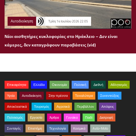
Αυτοδιοίκηση
Τρίτη 14 Ιουλίου 2026 22:05
Νέοι αισθητήρες κυκλοφορίας στο Ηράκλειο – Δεν είναι
κάμερες, δεν καταγράφουν παραβάσεις (vid)
Επικαιρότητα
Ελλάδα
Οικονομία
Πολιτική
Διεθνή
Αθλητισμός
Υγεία
Αυτοδιοίκηση
Στην πρέσσα
Τα καλύτερα
Συνεντεύξεις
Αποκλειστικά
Τουρισμός
Αγροτικά
Περιβάλλον
Απόψεις
Πολιτισμός
Εργασία
Άρθρα
Γυναίκα
Παιδί
Διατροφή
Συνταγές
Επιστήμη
Τεχνολογία
Κοσμικά
Auto-Moto