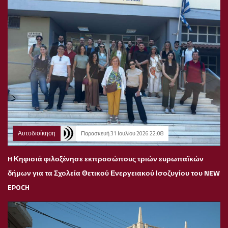
Αυτοδιοίκηση
Παρασκευή 31 Ιουλίου 2026 22:08
H Κηφισιά φιλοξένησε εκπροσώπους τριών ευρωπαϊκών
δήμων για τα Σχολεία Θετικού Ενεργειακού Ισοζυγίου του NEW
EPOCH