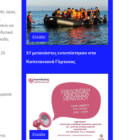
νές ώρες,
ς
θανό να
 δυτικά
Ελλάδα
νοδο,
Παρασκευή 07 Αυγούστου 2026 15:40
57 μετανάστες εντοπίστηκαν στα
 26
Καπετανιανά Γόρτυνας
ορεινά
Ελλάδα
στα