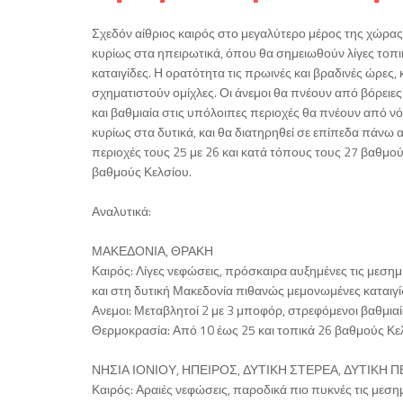
Σχεδόν αίθριος καιρός στο μεγαλύτερο μέρος της χώρας
κυρίως στα ηπειρωτικά, όπου θα σημειωθούν λίγες τοπι
καταιγίδες. Η ορατότητα τις πρωινές και βραδινές ώρες, κ
σχηματιστούν ομίχλες. Οι άνεμοι θα πνέουν από βόρειε
και βαθμιαία στις υπόλοιπες περιοχές θα πνέουν από νότ
κυρίως στα δυτικά, και θα διατηρηθεί σε επίπεδα πάνω 
περιοχές τους 25 με 26 και κατά τόπους τους 27 βαθμού
βαθμούς Κελσίου.
Αναλυτικά:
ΜΑΚΕΔΟΝΙΑ, ΘΡΑΚΗ
Καιρός: Λίγες νεφώσεις, πρόσκαιρα αυξημένες τις μεσημ
και στη δυτική Μακεδονία πιθανώς μεμονωμένες καταιγί
Ανεμοι: Μεταβλητοί 2 με 3 μποφόρ, στρεφόμενοι βαθμιαί
Θερμοκρασία: Από 10 έως 25 και τοπικά 26 βαθμούς Κελ
ΝΗΣΙΑ ΙΟΝΙΟΥ, ΗΠΕΙΡΟΣ, ΔΥΤΙΚΗ ΣΤΕΡΕΑ, ΔΥΤΙΚ
Καιρός: Αραιές νεφώσεις, παροδικά πιο πυκνές τις μεση