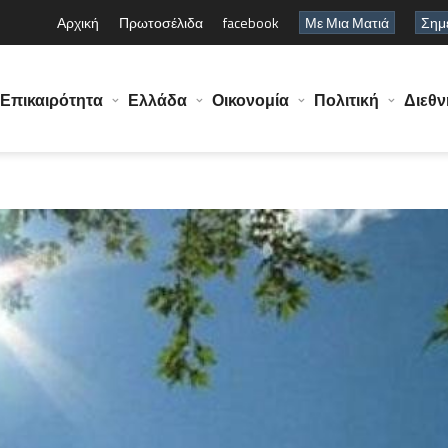
Αρχική
Πρωτοσέλιδα
facebook
Με Μια Ματιά
Σημε
Επικαιρότητα
Ελλάδα
Οικονομία
Πολιτική
Διεθν