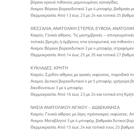
βόρεια ορεινά πιθανώς μεμονωμένες καταιγίδες.
Ανεμοι: Βόρειοι βορειοδυτικοί 3 με 4 μποφόρ, βαθμιαία με
Θερμοκρασία: Από 13 έως 23 με 24 και τοπικά 25 βαθμο
ΘΕΣΣΑΛΙΑ, ΑΝΑΤΟΛΙΚΗ ΣΤΕΡΕΑ, ΕΥΒΟΙΑ, ΑΝΑΤΟΛ
Καιρός: Γενικά αίθριος. Τις μεσημβρινές – απογευματινέ
τοπικές βροχές ή όμβρους στα ηπειρωτικά, και πιθανόν 
Ανεμοι: Βόρειοι βορειοδυτικοί 3 με 4 μποφόρ, στρεφόμεν
Θερμοκρασία: Από 14 έως 25 με 26 και τοπικά 27 βαθμο
ΚΥΚΛΑΔΕΣ, ΚΡΗΤΗ
Καιρός: Σχεδόν αίθριος με αραιές νεφώσεις, παροδικά π
Ανεμοι: Δυτικοί βορειοδυτικοί 4 με 5 μποφόρ, γρήγορα β
διευθύνσεων 3 με 4 μποφόρ.
Θερμοκρασία: Από 16 έως 23 με 24 και τοπικά στη Κρήτ
ΝΗΣΙΑ ΑΝΑΤΟΛΙΚΟΥ ΑΙΓΑΙΟΥ – ΔΩΔΕΚΑΝΗΣΑ
Καιρός: Γενικά αίθριος με λίγες πρόσκαιρες νεφώσεις. 
Ανεμοι: Μεταβλητοί 3 με 4 μποφόρ, βαθμιαία δυτικοί βορε
Θερμοκρασία: Από 15 έως 24 και τοπικά τους 25 βαθμο