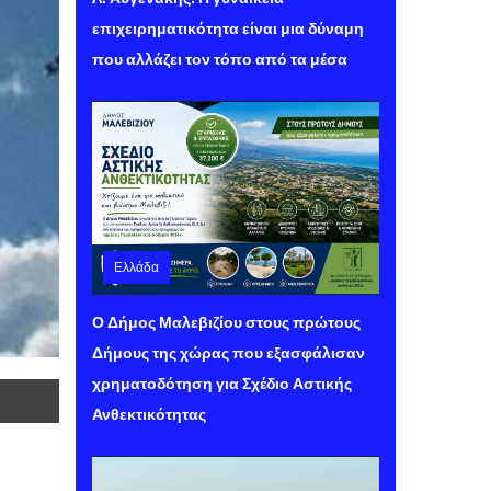
επιχειρηματικότητα είναι μια δύναμη
που αλλάζει τον τόπο από τα μέσα
Ελλάδα
Σάββατο 08 Αυγούστου 2026 11:21
Ο Δήμος Μαλεβιζίου στους πρώτους
Δήμους της χώρας που εξασφάλισαν
χρηματοδότηση για Σχέδιο Αστικής
Ανθεκτικότητας