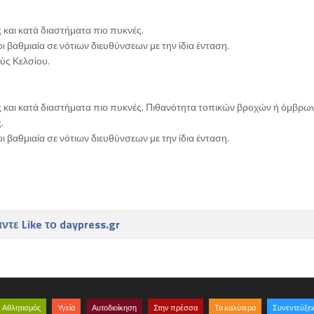
 και κατά διαστήματα πιο πυκνές.
ι βαθμιαία σε νότιων διευθύνσεων με την ίδια ένταση.
ύς Κελσίου.
υς και κατά διαστήματα πιο πυκνές. Πιθανότητα τοπικών βροχών ή όμβρω
.
ι βαθμιαία σε νότιων διευθύνσεων με την ίδια ένταση.
ντε Like το daypress.gr
Αθλητισμός
Υγεία
Αυτοδιοίκηση
Στην πρέσσα
Τα καλύτερα
Συνεντεύξει