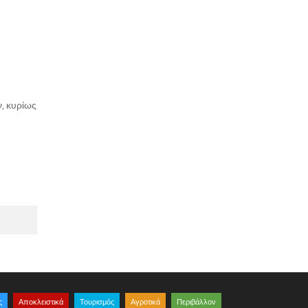
ν, κυρίως
ς
Αποκλειστικά
Τουρισμός
Αγροτικά
Περιβάλλον