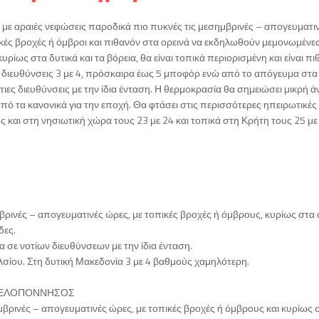
 με αραιές νεφώσεις παροδικά πιο πυκνές τις μεσημβρινές – απογευματι
κές βροχές ή όμβροι και πιθανόν στα ορεινά να εκδηλωθούν μεμονωμένε
υρίως στα δυτικά και τα βόρεια, θα είναι τοπικά περιορισμένη και είναι πι
ς διευθύνσεις 3 με 4, πρόσκαιρα έως 5 μποφόρ ενώ από το απόγευμα στα
ιες διευθύνσεις με την ίδια ένταση. Η θερμοκρασία θα σημειώσει μικρή ά
από τα κανονικά για την εποχή. Θα φτάσει στις περισσότερες ηπειρωτικές
ς και στη νησιωτική χώρα τους 23 με 24 και τοπικά στη Κρήτη τους 25 με
βρινές – απογευματινές ώρες, με τοπικές βροχές ή όμβρους, κυρίως στα 
δες.
α σε νοτίων διευθύνσεων με την ίδια ένταση.
σίου. Στη δυτική Μακεδονία 3 με 4 βαθμούς χαμηλότερη.
Η ΠΕΛΟΠΟΝΝΗΣΟΣ
μβρινές – απογευματινές ώρες, με τοπικές βροχές ή όμβρους και κυρίως 