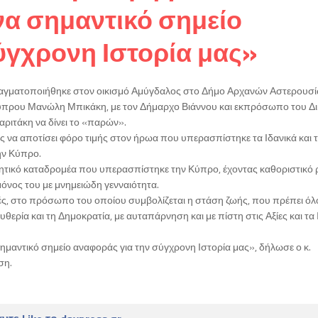
να σημαντικό σημείο
ύγχρονη Ιστορία μας»
ραγματοποιήθηκε στον οικισμό Αμύγδαλος στο Δήμο Αρχανών Αστερουσί
ύπρου Μανώλη Μπικάκη, με τον Δήμαρχο Βιάννου και εκπρόσωπο του Δ
ριτάκη να δίνει το «παρών».
να αποτίσει φόρο τιμής στον ήρωα που υπερασπίστηκε τα Ιδανικά και τι
ην Κύπρο.
ρητικό καταδρομέα που υπερασπίστηκε την Κύπρο, έχοντας καθοριστικό
όνος του με μνημειώδη γενναιότητα.
μές, στο πρόσωπο του οποίου συμβολίζεται η στάση ζωής, που πρέπει όλο
θερία και τη Δημοκρατία, με αυταπάρνηση και με πίστη στις Αξίες και τα 
μαντικό σημείο αναφοράς για την σύγχρονη Ιστορία μας», δήλωσε ο κ.
ση.