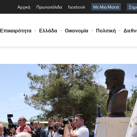
Αρχική
Πρωτοσέλιδα
facebook
Με Μια Ματιά
Σημε
Επικαιρότητα
Ελλάδα
Οικονομία
Πολιτική
Διεθν