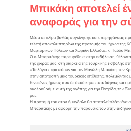
Μπικάκη αποτελεί έ
αναφοράς για την σ
Μέσα σε κλίμα βαθιάς συγκίνησης και υπερηφάνειας π
τελετή αποκαλυπτηρίων της προτομής του ήρωα της Κ
Μαρτυρικών Πόλεων και Χωριών Ελλάδας, κ. Παύλο Μπα
Ο κ. Μπαριτάκης παρευρέθηκε στην εκδήλωση, θέλοντας 
της χώρας μας, στη διάρκεια της τουρκικής εισβολής στ
«Τα λόγια περιττεύουν για τον Μανώλη Μπικάκη, τον Κ
στην αποτροπή μιας τουρκικής επίθεσης, πολεμώντας μ
Είναι ένας ήρωας που δε διεκδίκησε ποτέ δάφνες και τι
ακολουθούμε: αυτή της αγάπης για την Πατρίδα, την Ελευ
μας.
Η προτομή του στον Αμύγδαλο θα αποτελεί πλέον ένα ση
Μπαριτάκης με αφορμή την παρουσία του στην εκδήλω