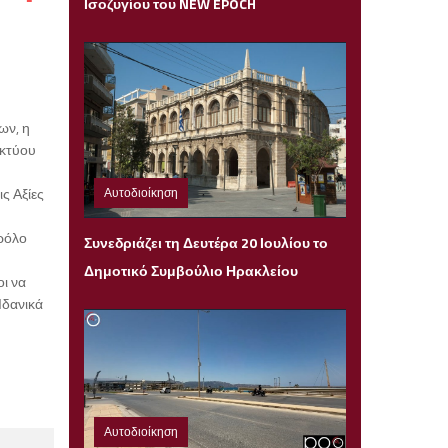
Ισοζυγίου του NEW EPOCH
ων, η
ικτύου
Αυτοδιοίκηση
ς Αξίες
Κυριακή 19 Ιουλίου 2026 21:04
 ρόλο
Συνεδριάζει τη Δευτέρα 20 Ιουλίου το
Δημοτικό Συμβούλιο Ηρακλείου
ι να
Ιδανικά
Αυτοδιοίκηση