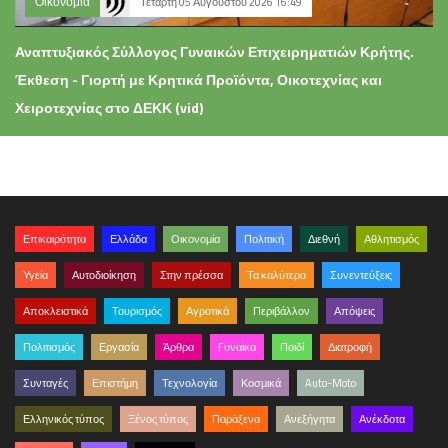
Οικονομία
Τετάρτη 05 Αυγούστου 2026 16:49
Αναπτυξιακός Σύλλογος Γυναικών Επιχειρηματιών Κρήτης.
Έκθεση - Γιορτή με Κρητικά Προϊόντα, Οικοτεχνίας και
Χειροτεχνίας στο ΔΕΚΚ (vid)
Επικαιρότητα
Ελλάδα
Οικονομία
Πολιτική
Διεθνή
Αθλητισμός
Υγεία
Αυτοδιοίκηση
Στην πρέσσα
Τα καλύτερα
Συνεντεύξεις
Αποκλειστικά
Τουρισμός
Αγροτικά
Περιβάλλον
Απόψεις
Πολιτισμός
Εργασία
Άρθρα
Γυναίκα
Παιδί
Διατροφή
Συνταγές
Επιστήμη
Τεχνολογία
Κοσμικά
Auto-Moto
Ελληνικός τύπος
Ξένος τύπος
Παράξενα
Ανεξήγητα
Ανέκδοτα