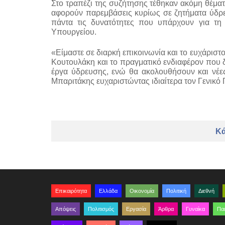
Στο τραπέζι της συζήτησης τέθηκαν ακόμη θέματ
αφορούν παρεμβάσεις κυρίως σε ζητήματα ύδρευ
πάντα τις δυνατότητες που υπάρχουν για τη 
Υπουργείου.
«Είμαστε σε διαρκή επικοινωνία και το ευχάριστ
Κουτουλάκη και το πραγματικό ενδιαφέρον που δε
έργα ύδρευσης, ενώ θα ακολουθήσουν και νέες 
Μπαριτάκης ευχαριστώντας ιδιαίτερα τον Γενικό 
Κά
Επικαιρότητα
Ελλάδα
Οικονομία
Πολιτική
Διεθνή
Απόψεις
Πολιτισμός
Εργασία
Άρθρα
Γυναίκα
Παι