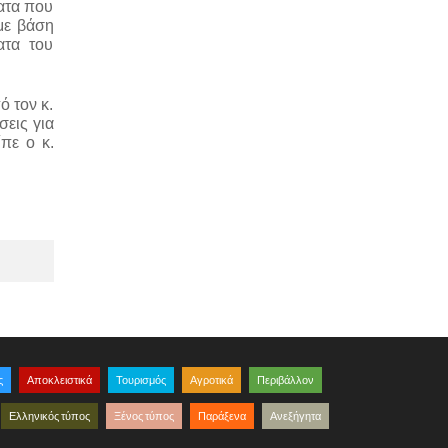
ατα που 
ε βάση 
τα του 
 τον κ. 
εις για 
ε ο κ. 
ς
Αποκλειστικά
Τουρισμός
Αγροτικά
Περιβάλλον
Ελληνικός τύπος
Ξένος τύπος
Παράξενα
Ανεξήγητα