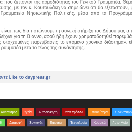
α που άπτονται της αρμοδιότητας του Γενικού Γραμματέα. Θέμ
σης, με τον κ. Κουτουλάκη να σημειώνει ότι θα εξεταστούν, μ
Γραμματεία Νησιωτικής Πολιτικής, μέσα από τα Προγράμμα
ο είναι πως διαπιστώνουμε τη συνεχή στήριξη του Δήμου μας από
ίχνει για τη Βιάννο, αφού ήδη έχουν χρηματοδοτηθεί παρεμβάσ
στοχευμένες παρεμβάσεις το επόμενο χρονικό διάστημα», είπ
Γραμματέα μετά το τέλος της συνάντησης.
ντε Like το daypress.gr
Αθλητισμός
Υγεία
Αυτοδιοίκηση
Στην πρέσσα
Τα καλύτερα
Συνεντεύξει
δί
Διατροφή
Συνταγές
Επιστήμη
Τεχνολογία
Κοσμικά
Auto-Moto