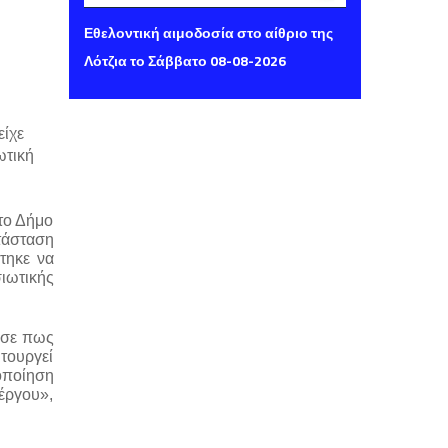
Παρασκευή 07 Αυγούστου 2026 14:16
Εθελοντική αιμοδοσία στο αίθριο της
Λότζια το Σάββατο 08-08-2026
ίχε 
τική 
το Δήμο 
τάσταση 
ηκε να 
ωτικής 
ωσε πως 
ουργεί 
οποίηση 
έργου», 