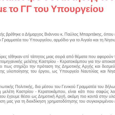
ε το ΓΓ του Υπουργείου
κής βρέθηκε ο Δήμαρχος Βιάννου κ. Παύλος Μπαριτάκης, όπου ε
Γραμματέα του Υπουργείου, αρμόδιο για το Αιγαίο και τη Νησιω
δρες τέθηκαν επί τάπητος μιας σειρά από θέματα που αφορούν 
κτομηχανικής μελέτης Καστρίου - Κερατοκάμπου για την αποκα
ει πως στηρίζει την πρόταση της Δημοτικής Αρχής και δεσμεύτ
της υλοποίησης του έργου, ως Υπουργείο Ναυτιλίας και Νησι
σιωτικής Πολιτικής, δια μέσου του Γενικού Γραμματέα του δήλ
ή μελέτη Καστρίου - Κερατοκάμπου, είναι κάτι που σαφώς λειτ
 που έχουμε θέσει ως Δημοτική Αρχή, ακόμη πιο κοντά στην υλ
ταση μας για τη διεκδίκηση χρηματοδότησης του συγκεκριμένου 