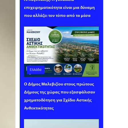
επιχειρηματικότητα είναι μια δύναμη
που αλλάζει τον τόπο από τα μέσα
Ελλάδα
Σάββατο 08 Αυγούστου 2026 11:21
Ο Δήμος Μαλεβιζίου στους πρώτους
Δήμους της χώρας που εξασφάλισαν
χρηματοδότηση για Σχέδιο Αστικής
Ανθεκτικότητας