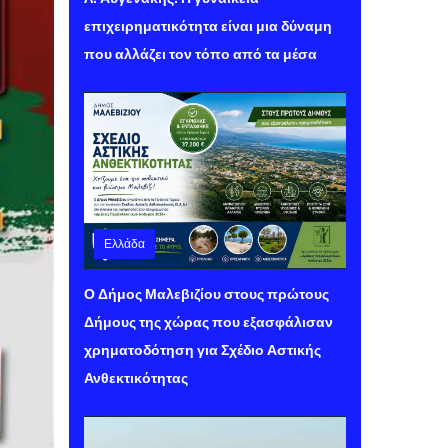
επιχειρηματικότητα είναι μια δύναμη
που αλλάζει τον τόπο από τα μέσα
Ελλάδα
Σάββατο 08 Αυγούστου 2026 11:21
Ο Δήμος Μαλεβιζίου στους πρώτους
Δήμους της χώρας που εξασφάλισαν
χρηματοδότηση για Σχέδιο Αστικής
Ανθεκτικότητας