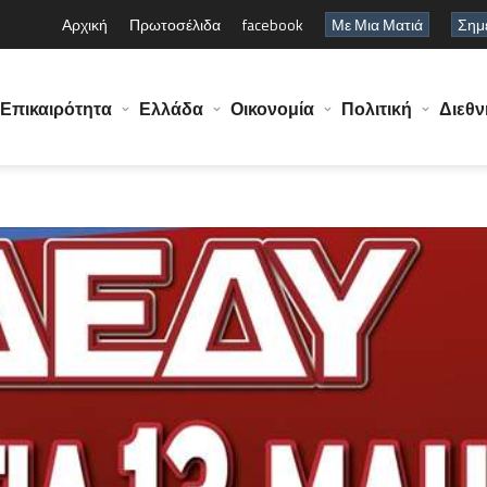
Αρχική
Πρωτοσέλιδα
facebook
Με Μια Ματιά
Σημε
Επικαιρότητα
Ελλάδα
Οικονομία
Πολιτική
Διεθν