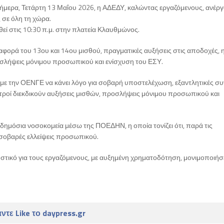
ρα, Τετάρτη 13 Μαΐου 2026, η ΑΔΕΔΥ, καλώντας εργαζόμενους, ανέργ
 σε όλη τη χώρα.
ί στις 10:30 π.μ. στην πλατεία Κλαυθμώνος.
φορά του 13ου και 14ου μισθού, πραγματικές αυξήσεις στις αποδοχές, 
οσλήψεις μόνιμου προσωπικού και ενίσχυση του ΕΣΥ.
ί, με την ΟΕΝΓΕ να κάνει λόγο για σοβαρή υποστελέχωση, εξαντλητικές σ
τροί διεκδικούν αυξήσεις μισθών, προσλήψεις μόνιμου προσωπικού και
 δημόσια νοσοκομεία μέσω της ΠΟΕΔΗΝ, η οποία τονίζει ότι, παρά τις
 σοβαρές ελλείψεις προσωπικού.
υστικό για τους εργαζόμενους, με αυξημένη χρηματοδότηση, μονιμοποιήσ
ντε Like το daypress.gr