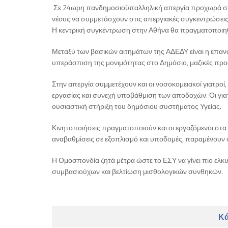
Σε 24ωρη πανδημοσιοϋπαλληλική απεργία προχωρά σήμε
νέους να συμμετάσχουν στις απεργιακές συγκεντρώσεις
Η κεντρική συγκέντρωση στην Αθήνα θα πραγματοποιηθε
Μεταξύ των βασικών αιτημάτων της ΑΔΕΔΥ είναι η επανα
υπεράσπιση της μονιμότητας στο Δημόσιο, μαζικές πρ
Στην απεργία συμμετέχουν και οι νοσοκομειακοί γιατρο
εργασίας και συνεχή υποβάθμιση των αποδοχών. Οι για
ουσιαστική στήριξη του δημόσιου συστήματος Υγείας.
Κινητοποιήσεις πραγματοποιούν και οι εργαζόμενοι στα
αναβαθμίσεις σε εξοπλισμό και υποδομές, παραμένουν
Η Ομοσπονδία ζητά μέτρα ώστε το ΕΣΥ να γίνει πιο ελκ
συμβασιούχων και βελτίωση μισθολογικών συνθηκών.
Κά