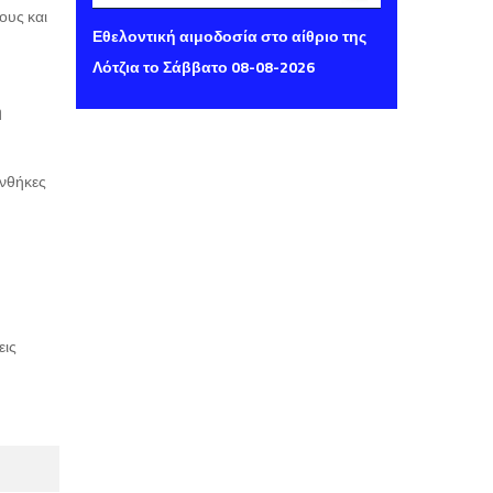
ους και
Παρασκευή 07 Αυγούστου 2026 14:16
Εθελοντική αιμοδοσία στο αίθριο της
Λότζια το Σάββατο 08-08-2026
η
υνθήκες
εις