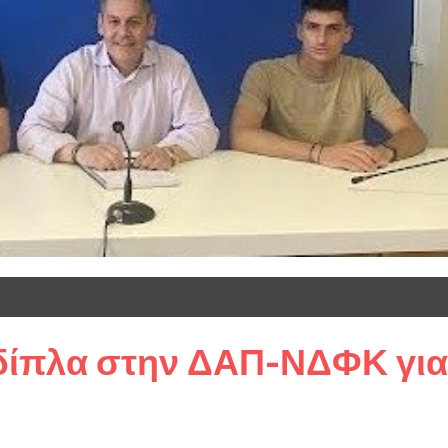
δίπλα στην ΔΑΠ-ΝΔΦΚ για 