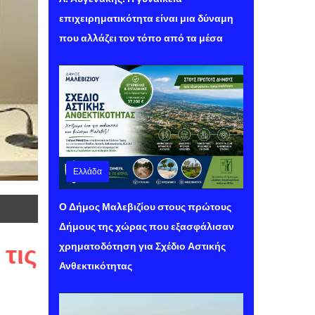
επιχειρηματικότητα είναι μια δύναμη
που αλλάζει τον τόπο από τα μέσα
Ελλάδα
Σάββατο 08 Αυγούστου 2026 11:21
Ο Δήμος Μαλεβιζίου στους πρώτους
Δήμους της χώρας που εξασφάλισαν
τις
χρηματοδότηση για Σχέδιο Αστικής
Ανθεκτικότητας