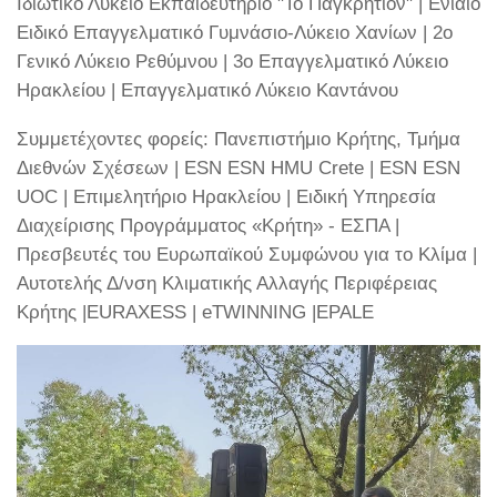
Ιδιωτικό Λύκειο Εκπαιδευτήριο "Το Παγκρήτιον" | Ενιαίο
Ειδικό Επαγγελματικό Γυμνάσιο-Λύκειο Χανίων | 2ο
Γενικό Λύκειο Ρεθύμνου | 3ο Επαγγελματικό Λύκειο
Ηρακλείου | Επαγγελματικό Λύκειο Καντάνου
Συμμετέχοντες φορείς: Πανεπιστήμιο Κρήτης, Τμήμα
Διεθνών Σχέσεων | ESN ESN HMU Crete | ESN ESN
UOC | Επιμελητήριο Ηρακλείου | Ειδική Υπηρεσία
Διαχείρισης Προγράμματος «Κρήτη» - ΕΣΠΑ |
Πρεσβευτές του Ευρωπαϊκού Συμφώνου για το Κλίμα |
Αυτοτελής Δ/νση Κλιματικής Αλλαγής Περιφέρειας
Κρήτης |EURAXESS | eTWINNING |EPALE