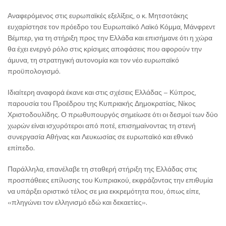
Αναφερόμενος στις ευρωπαϊκές εξελίξεις, ο κ. Μητσοτάκης
ευχαρίστησε τον πρόεδρο του
Ευρωπαϊκό Λαϊκό Κόμμα
,
Μάνφρεντ
Βέμπερ
, για τη στήριξη προς την Ελλάδα και επισήμανε ότι η χώρα
θα έχει ενεργό ρόλο στις κρίσιμες αποφάσεις που αφορούν την
άμυνα, τη στρατηγική αυτονομία και τον νέο ευρωπαϊκό
προϋπολογισμό.
Ιδιαίτερη αναφορά έκανε και στις σχέσεις Ελλάδας –
Κύπρος
,
παρουσία του Προέδρου της Κυπριακής Δημοκρατίας,
Νίκος
Χριστοδουλίδης
. Ο πρωθυπουργός σημείωσε ότι οι δεσμοί των δύο
χωρών είναι ισχυρότεροι από ποτέ, επισημαίνοντας τη στενή
συνεργασία Αθήνας και Λευκωσίας σε ευρωπαϊκό και εθνικό
επίπεδο.
Παράλληλα, επανέλαβε τη σταθερή στήριξη της Ελλάδας στις
προσπάθειες επίλυσης του Κυπριακού, εκφράζοντας την επιθυμία
να υπάρξει οριστικό τέλος σε μια εκκρεμότητα που, όπως είπε,
«πληγώνει τον ελληνισμό εδώ και δεκαετίες».