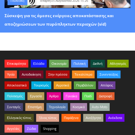
Πολιτική
Τετάρτη 05 Αυγούστου 2026 15:26
Σύσκεψη για τις άμεσες ενέργειες αποκατάστασης και
αποζημιώσεων των πυρόπληκτων περιοχών (vid)
Επικαιρότητα
Ελλάδα
Οικονομία
Πολιτική
Διεθνή
Αθλητισμός
Υγεία
Αυτοδιοίκηση
Στην πρέσσα
Τα καλύτερα
Συνεντεύξεις
Αποκλειστικά
Τουρισμός
Αγροτικά
Περιβάλλον
Απόψεις
Πολιτισμός
Εργασία
Άρθρα
Γυναίκα
Παιδί
Διατροφή
Συνταγές
Επιστήμη
Τεχνολογία
Κοσμικά
Auto-Moto
Ελληνικός τύπος
Ξένος τύπος
Παράξενα
Ανεξήγητα
Ανέκδοτα
Αγγελίες
Ζώδια
Shopping