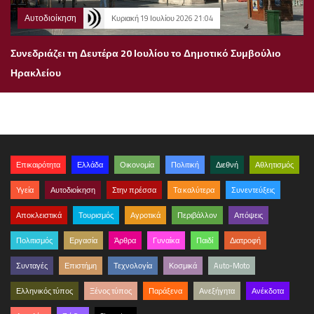
Αυτοδιοίκηση
Κυριακή 19 Ιουλίου 2026 21:04
Συνεδριάζει τη Δευτέρα 20 Ιουλίου το Δημοτικό Συμβούλιο
Ηρακλείου
Επικαιρότητα
Ελλάδα
Οικονομία
Πολιτική
Διεθνή
Αθλητισμός
Υγεία
Αυτοδιοίκηση
Στην πρέσσα
Τα καλύτερα
Συνεντεύξεις
Αποκλειστικά
Τουρισμός
Αγροτικά
Περιβάλλον
Απόψεις
Πολιτισμός
Εργασία
Άρθρα
Γυναίκα
Παιδί
Διατροφή
Συνταγές
Επιστήμη
Τεχνολογία
Κοσμικά
Auto-Moto
Ελληνικός τύπος
Ξένος τύπος
Παράξενα
Ανεξήγητα
Ανέκδοτα