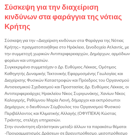
Σύσκεψη για την διαχείριση
κινδύνων στα φαράγγια της νότιας
Κρήτης
Σύσκεψη για την «Διαχείριση κινδύνων στα Φαράγγια της Νότιας
Κρήτης» πραγματοποιήθηκε στο Ηράκλειο, ξενοδοχείο Ατλαντίς, με
την συμμετοχή χωρικών Αντιπεριφερειαρχών, Δημάρχων, αρμόδιων
φορέων και υπηρεσιών.
Συγκεκριμένα συμμετείχαν ο Δρ. Ευθύμιος Λέκκας, Ομότιμος
Καθηγητής Δυναμικής Τεκτονικής Εφαρμοσμένης Γεωλογίας και
Διαχείρισης Φυσικών Καταστροφών και Πρόεδρος του Οργανισμού
Αντισεισμικού Σχεδιασμού και Προστασίας Δρ. Ευθύμιος Λέκκας, οι
Αντιπεριφερειάρχες Ηρακλείου Νίκος Συριγωνάκης, Χανίων Νίκος
Καλογερής, Ρεθύμνου Μαρία Λιονή, δήμαρχοι και εκπρόσωποι
Δημάρχων, ο διευθύνων Σύμβουλος του Οργανισμού Φυσικού
Περιβάλλοντος και Κλιματικής Αλλαγής (ΟΦΥΠΕΚΑ) Κώστας
Τριάντης, στελέχη υπηρεσιών.
Στην συνάντηση εξετάστηκαν μεταξύ άλλων τα παρακάτω θέματα:
-Προγραμματισμός Δράσεων σε βραχυπρόθεσμο, μεσοπρόθεσμο