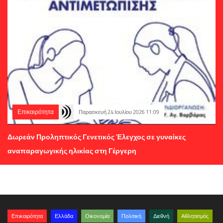
Επικαιρότητα
Παρασκευή 24 Ιουλίου 2026 11:09
Δωρεάν Προληπτικός Γενετικός Έλεγχος σε γυναίκες
αναπαραγωγικής ηλικίας στη Γέργερη
Επικαιρότητα
Ελλάδα
Οικονομία
Πολιτική
Διεθνή
Αθλητισμός