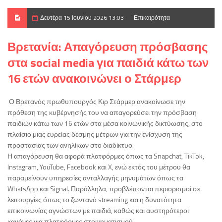
Δευτέρα 15 Ιουνίου 2026 13:03
Επικαιρότητα
Βρετανία: Απαγόρευση πρόσβασης
στα social media για παιδιά κάτω των
16 ετών ανακοινώνει ο Στάρμερ
Ο Βρετανός πρωθυπουργός Κιρ Στάρμερ ανακοίνωσε την
πρόθεση της κυβέρνησής του να απαγορεύσει την πρόσβαση
παιδιών κάτω των 16 ετών στα μέσα κοινωνικής δικτύωσης, στο
πλαίσιο μιας ευρείας δέσμης μέτρων για την ενίσχυση της
προστασίας των ανηλίκων στο διαδίκτυο.
Η απαγόρευση θα αφορά πλατφόρμες όπως τα Snapchat, TikTok,
Instagram, YouTube, Facebook και X, ενώ εκτός του μέτρου θα
παραμείνουν υπηρεσίες ανταλλαγής μηνυμάτων όπως τα
WhatsApp και Signal. Παράλληλα, προβλέπονται περιορισμοί σε
λειτουργίες όπως το ζωντανό streaming και η δυνατότητα
επικοινωνίας αγνώστων με παιδιά, καθώς και αυστηρότεροι
κανόνες για πλατφόρμες στοιχηματισμού.