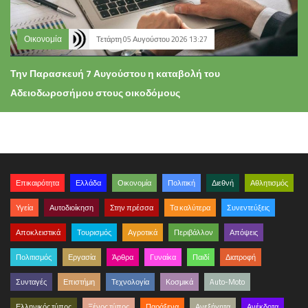
Οικονομία
Τετάρτη 05 Αυγούστου 2026 13:27
Την Παρασκευή 7 Αυγούστου η καταβολή του
Αδειοδωροσήμου στους οικοδόμους
Επικαιρότητα
Ελλάδα
Οικονομία
Πολιτική
Διεθνή
Αθλητισμός
Υγεία
Αυτοδιοίκηση
Στην πρέσσα
Τα καλύτερα
Συνεντεύξεις
Αποκλειστικά
Τουρισμός
Αγροτικά
Περιβάλλον
Απόψεις
Πολιτισμός
Εργασία
Άρθρα
Γυναίκα
Παιδί
Διατροφή
Συνταγές
Επιστήμη
Τεχνολογία
Κοσμικά
Auto-Moto
Ελληνικός τύπος
Ξένος τύπος
Παράξενα
Ανεξήγητα
Ανέκδοτα