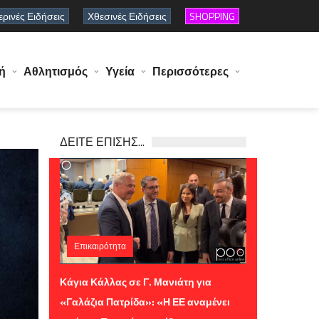
ρινές Ειδήσεις
Χθεσινές Ειδήσεις
SHOPPING
ή
Αθλητισμός
Υγεία
Περισσότερες
ΔΕΙΤΕ ΕΠΙΣΗΣ...
Επικαιρότητα
Τετάρτη 05 Αυγούστου 2026 10:38
Κάγια Κάλλας σε Γ. Μανιάτη για
«Γαλάζια Πατρίδα»: «Η ΕΕ αναμένει