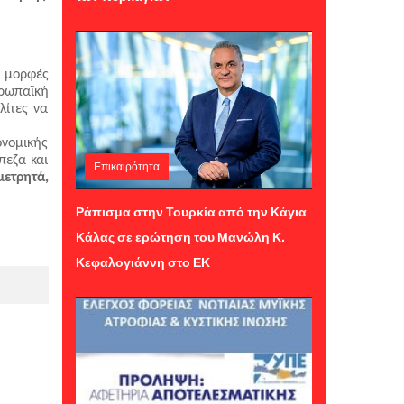
ν μορφές 
ρωπαϊκή 
ίτες να 
ονομικής 
εζα και 
Επικαιρότητα
μετρητά, 
Παρασκευή 24 Ιουλίου 2026 12:24
Ράπισμα στην Τουρκία από την Κάγια
Κάλας σε ερώτηση του Μανώλη Κ.
Κεφαλογιάννη στο ΕΚ