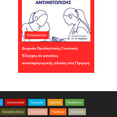
Επικαιρότητα
Παρασκευή 24 Ιουλίου 2026 11:09
Δωρεάν Προληπτικός Γενετικός
Έλεγχος σε γυναίκες
αναπαραγωγικής ηλικίας στη Γέργερη
ς
Αποκλειστικά
Τουρισμός
Αγροτικά
Περιβάλλον
Ελληνικός τύπος
Ξένος τύπος
Παράξενα
Ανεξήγητα