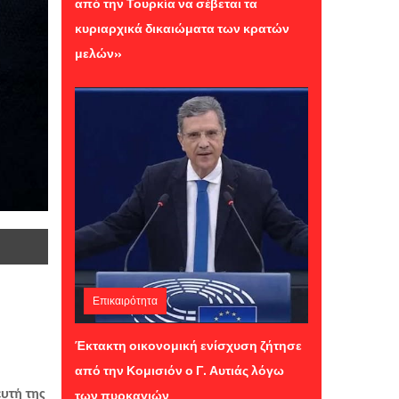
από την Τουρκία να σέβεται τα
κυριαρχικά δικαιώματα των κρατών
μελών»
Επικαιρότητα
Τρίτη 04 Αυγούστου 2026 12:16
Έκτακτη οικονομική ενίσχυση ζήτησε
από την Κομισιόν ο Γ. Αυτιάς λόγω
των πυρκαγιών
τή της 