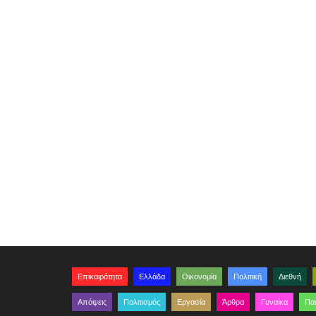
Επικαιρότητα
Ελλάδα
Οικονομία
Πολιτική
Διεθνή
Απόψεις
Πολιτισμός
Εργασία
Άρθρα
Γυναίκα
Παι