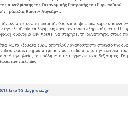
 της συνεδρίασης της Οικονομικής Επιτροπής του Ευρωπαϊκού 
ής Τράπεζας Κριστίν Λαγκάρντ.
. Λαγκάρντ τόνισε, ότι «τόσο τα μετρητά, όσο και το ψηφιακό ευρώ αποτελού
ούν την ελευθερία επιλογής ως προς τον τρόπο πληρωμής τους. Η Ευ
ιακή οικονομία δεν πρέπει να στερήσει τη δυνατότητα στους πολ
ραπεζογραμμάτια και τα κέρματα ευρώ αποτελούν αναπόσπαστο στοιχείο της οικ
ναδικό φυσικό δημόσιο χρήμα που εκδίδεται από την κεντρική τράπ
 από την ηλικία, το εισόδημα ή τις ψηφιακές τους δεξιότητες. 
Τα 
ίωμα των πολιτών.
ντε Like το daypress.gr