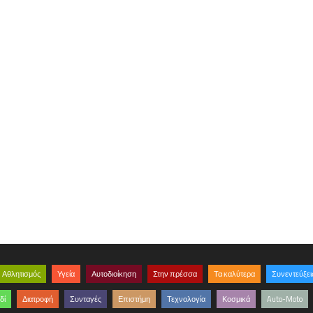
Αθλητισμός
Υγεία
Αυτοδιοίκηση
Στην πρέσσα
Τα καλύτερα
Συνεντεύξει
δί
Διατροφή
Συνταγές
Επιστήμη
Τεχνολογία
Κοσμικά
Auto-Moto