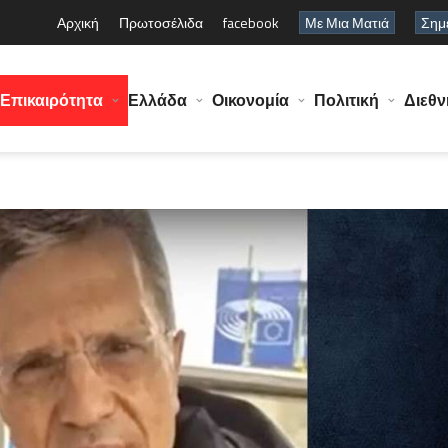
Αρχική
Πρωτοσέλιδα
facebook
Με Μια Ματιά
Σημε
Επικαιρότητα
Ελλάδα
Οικονομία
Πολιτική
Διεθν