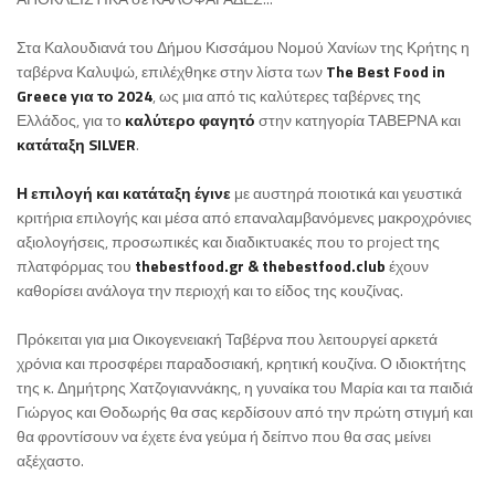
Στα Καλουδιανά του Δήμου Κισσάμου Νομού Χανίων της Κρήτης η
ταβέρνα Καλυψώ, επιλέχθηκε στην λίστα των
The Best Food in
Greece για το 2024
, ως μια από τις καλύτερες ταβέρνες της
Ελλάδος, για το
καλύτερο φαγητό
στην κατηγορία ΤΑΒΕΡΝΑ και
κατάταξη SILVER
.
Η επιλογή και κατάταξη έγινε
με αυστηρά ποιοτικά και γευστικά
κριτήρια επιλογής και μέσα από επαναλαμβανόμενες μακροχρόνιες
αξιολογήσεις, προσωπικές και διαδικτυακές που το project της
πλατφόρμας του
thebestfood.gr & thebestfood.club
έχουν
καθορίσει ανάλογα την περιοχή και το είδος της κουζίνας.
Πρόκειται για μια Οικογενειακή Ταβέρνα που λειτουργεί αρκετά
χρόνια και προσφέρει παραδοσιακή, κρητική κουζίνα. Ο ιδιοκτήτης
της κ. Δημήτρης Χατζογιαννάκης, η γυναίκα του Μαρία και τα παιδιά
Γιώργος και Θοδωρής θα σας κερδίσουν από την πρώτη στιγμή και
θα φροντίσουν να έχετε ένα γεύμα ή δείπνο που θα σας μείνει
αξέχαστο.