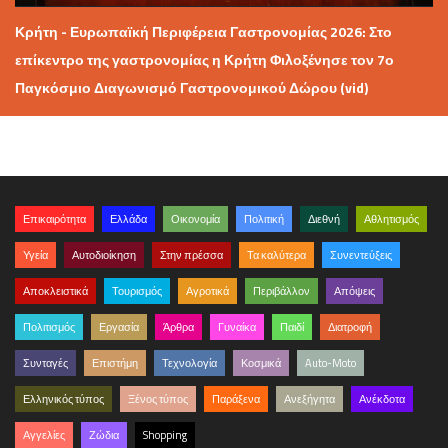
Κρήτη - Ευρωπαϊκή Περιφέρεια Γαστρονομίας 2026: Στο
επίκεντρο της γαστρονομίας η Κρήτη Φιλοξένησε τον 7ο
Παγκόσμιο Διαγωνισμό Γαστρονομικού Δώρου (vid)
Επικαιρότητα
Ελλάδα
Οικονομία
Πολιτική
Διεθνή
Αθλητισμός
Υγεία
Αυτοδιοίκηση
Στην πρέσσα
Τα καλύτερα
Συνεντεύξεις
Αποκλειστικά
Τουρισμός
Αγροτικά
Περιβάλλον
Απόψεις
Πολιτισμός
Εργασία
Άρθρα
Γυναίκα
Παιδί
Διατροφή
Συνταγές
Επιστήμη
Τεχνολογία
Κοσμικά
Auto-Moto
Ελληνικός τύπος
Ξένος τύπος
Παράξενα
Ανεξήγητα
Ανέκδοτα
Αγγελίες
Ζώδια
Shopping