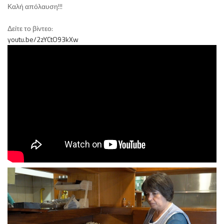
Καλή απόλαυση!!!
Δείτε το βίντεο:
youtu.be/2zYCtO93kXw