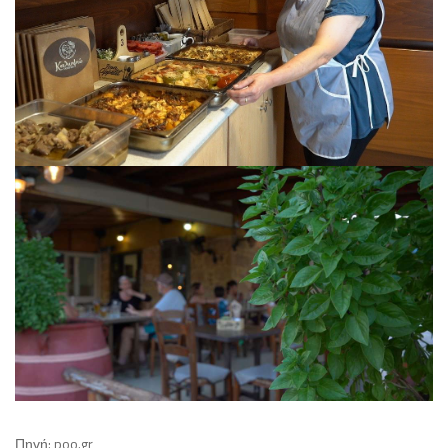
Πηγή: poo.gr