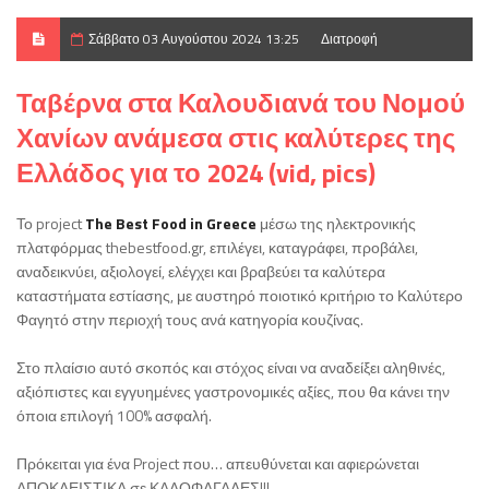
Σάββατο 03 Αυγούστου 2024 13:25
Διατροφή
Ταβέρνα στα Καλουδιανά του Νομού
Χανίων ανάμεσα στις καλύτερες της
Ελλάδος για το 2024 (vid, pics)
Το project
The Best Food in Greece
μέσω της ηλεκτρονικής
πλατφόρμας thebestfood.gr, επιλέγει, καταγράφει, προβάλει,
αναδεικνύει, αξιολογεί, ελέγχει και βραβεύει τα καλύτερα
καταστήματα εστίασης, με αυστηρό ποιοτικό κριτήριο το Καλύτερο
Φαγητό στην περιοχή τους ανά κατηγορία κουζίνας.
Στο πλαίσιο αυτό σκοπός και στόχος είναι να αναδείξει αληθινές,
αξιόπιστες και εγγυημένες γαστρονομικές αξίες, που θα κάνει την
όποια επιλογή 100% ασφαλή.
Πρόκειται για ένα Project που… απευθύνεται και αφιερώνεται
ΑΠΟΚΛΕΙΣΤΙΚΑ σε ΚΑΛΟΦΑΓΑΔΕΣ!!!