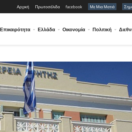
Αρχική
Πρωτοσέλιδα
facebook
Με Μια Ματιά
Σημε
Επικαιρότητα
Ελλάδα
Οικονομία
Πολιτική
Διεθν