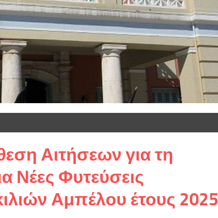
θεση Αιτήσεων για τη
α Νέες Φυτεύσεις
ιλιών Αμπέλου έτους 202