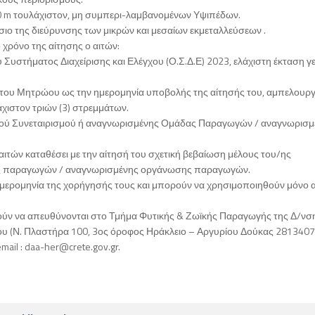
00 m τουλάχιστον, μη συμπερι-λαμβανομένων Υψιπέδων.
σιο της διεύρυνσης των μικρών και μεσαίων εκμεταλλεύσεων .
 χρόνο της αίτησης ο αιτών:
 Συστήματος Διαχείρισης και Ελέγχου (Ο.Σ.Δ.Ε) 2023, ελάχιστη έκταση γ
ού του Μητρώου ως την ημερομηνία υποβολής της αίτησής του, αμπελουργ
άχιστον τριών (3) στρεμμάτων.
ικού Συνεταιρισμού ή αναγνωρισμένης Ομάδας Παραγωγών / αναγνωρισμ
αιτών καταθέσει με την αίτησή του σχετική βεβαίωση μέλους του/ης
δας παραγωγών / αναγνωρισμένης οργάνωσης παραγωγών.
 ημερομηνία της χορήγησής τους και μπορούν να χρησιμοποιηθούν μόνο 
ρούν να απευθύνονται στο Τμήμα Φυτικής & Ζωϊκής Παραγωγής της Δ/νσ
ου (Ν. Πλαστήρα 100, 3ος όροφος Ηράκλειο – Αργυρίου Δούκας 281340
mail : daa-her@crete.gov.gr.