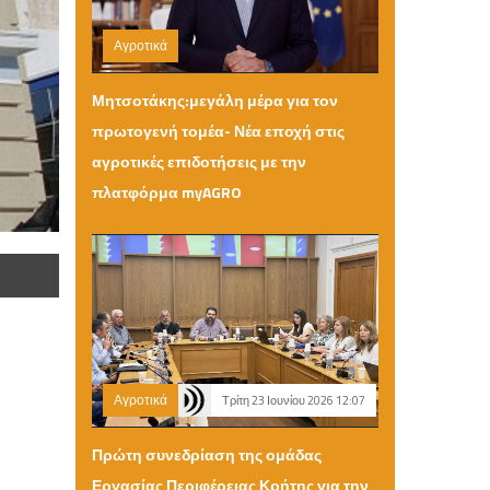
Αγροτικά
Πέμπτη 06 Αυγούστου 2026 12:20
Μητσοτάκης:μεγάλη μέρα για τον
πρωτογενή τομέα- Νέα εποχή στις
αγροτικές επιδοτήσεις με την
πλατφόρμα myAGRO
Αγροτικά
Τρίτη 23 Ιουνίου 2026 12:07
5
Πρώτη συνεδρίαση της ομάδας
Εργασίας Περιφέρειας Κρήτης για την