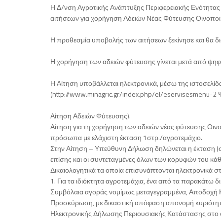
Η Δ/νση Αγροτικής Ανάπτυξης Περιφερειακής Ενότητας 
αιτήσεων για χορήγηση Αδειών Νέας Φύτευσης Οινοποιή
Η προθεσμία υποβολής των αιτήσεων ξεκίνησε και θα δια
Η χορήγηση των αδειών φύτευσης γίνεται μετά από ψηφ
Η Αίτηση υποβάλλεται ηλεκτρονικά, μέσω της ιστοσελ
(http://www.minagric.gr/index.php/el/eservisesmenu-2
Αίτηση Αδειών Φύτευσης).
Αίτηση για τη χορήγηση των αδειών νέας φύτευσης Οιν
πρόσωπα με ελάχιστη έκταση 1στρ./αγροτεμάχιο.
Στην Αίτηση – Υπεύθυνη Δήλωση δηλώνεται η έκταση (σε
επίσης και οι συντεταγμένες όλων των κορυφών του κάθε
Δικαιολογητικά τα οποία επισυνάπτονται ηλεκτρονικά στ
1. Για τα ιδιόκτητα αγροτεμάχια, ένα από τα παρακάτω δ
Συμβόλαια αγοράς νομίμως μεταγεγραμμένα, Αποδοχή Κ
Προσκύρωση, με δικαστική απόφαση απονομή κυριότητα
Ηλεκτρονικής Δήλωσης Περιουσιακής Κατάστασης στο οπ