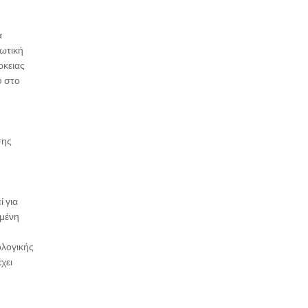
α
ωτική
ρκειας
υ στο
σης
 για
ωμένη
ολογικής
χει