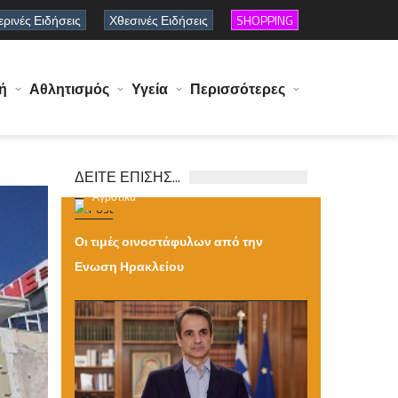
ρινές Ειδήσεις
Χθεσινές Ειδήσεις
SHOPPING
ή
Αθλητισμός
Υγεία
Περισσότερες
ΔΕΙΤΕ ΕΠΙΣΗΣ...
Αγροτικά
Παρασκευή 07 Αυγούστου 2026 14:47
Οι τιμές οινοστάφυλων από την
Ενωση Ηρακλείου