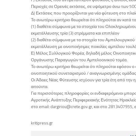
Περιοχές σε Ορεινές εκτάσεις, σε υψόμετρο άνω των 5
Δ) Εκτάσεις που προορίζονται για νέα φύτευση στο πλαί
Το ανωτέρω κριτήριο θεωρείται ότι πληρούται αν κατά το
(1) διαθέτει σύμφωνα με τα στοιχεία του Ολοκληρωμένου
εκμετάλλευσης τρία (3) στρέμματα και επιπλέον
(2) διαθέτει σύμφωνα με τα στοιχεία του Αμπελουργικ
εκμετάλλευση με οινοποιήσιμες ποικιλίες αμπέλου τουλ
Ε) Μέλος Συλλογικού Φορέα, δηλαδή μέλος Οινοποιητ
Οργάνωσης Παραγωγών του Αμπελοοινικού τομέα.
Το ανωτέρω κριτήριο θεωρείται ότι πληρούται εφόσον ο 
οινοποιητικού συνεταιρισμού / αναγνωρισμένης ομά
Οι Άδειες Νέας Φύτευσης ισχύουν για τρία έτη από την
αιτούντα.
Για περισσότερες πληροφορίες οι ενδιαφερόμενοι μπο
Αγροτικής Ανάπτυξης Περιφερειακής Ενότητας Ηρακλεί
στο email: dargiriou@crete.gov.gr, και στο 2813407955, e
kritipress.gr