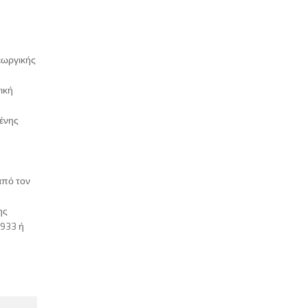
εωργικής
ική
ένης
από τον
ης
7933 ή