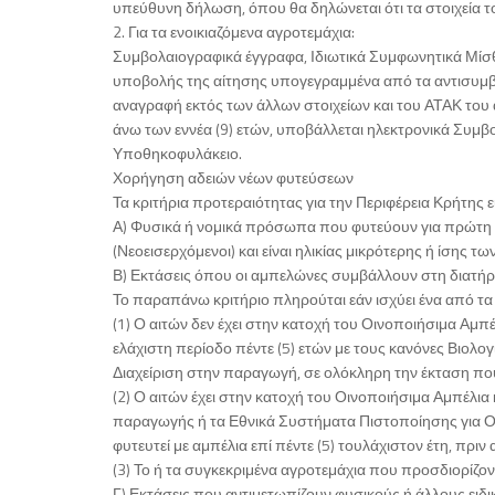
υπεύθυνη δήλωση, όπου θα δηλώνεται ότι τα στοιχεία του
2. Για τα ενοικιαζόμενα αγροτεμάχια:
Συμβολαιογραφικά έγγραφα, Ιδιωτικά Συμφωνητικά Μίσθ
υποβολής της αίτησης υπογεγραμμένα από τα αντισυμβ
αναγραφή εκτός των άλλων στοιχείων και του ΑΤΑΚ του
άνω των εννέα (9) ετών, υποβάλλεται ηλεκτρονικά Συμβ
Υποθηκοφυλάκειο.
Χορήγηση αδειών νέων φυτεύσεων
Τα κριτήρια προτεραιότητας για την Περιφέρεια Κρήτης 
Α) Φυσικά ή νομικά πρόσωπα που φυτεύουν για πρώτη 
(Νεοεισερχόμενοι) και είναι ηλικίας μικρότερης ή ίσης τω
Β) Εκτάσεις όπου οι αμπελώνες συμβάλλουν στη διατήρ
Το παραπάνω κριτήριο πληρούται εάν ισχύει ένα από τα
(1) Ο αιτών δεν έχει στην κατοχή του Οινοποιήσιμα Αμ
ελάχιστη περίοδο πέντε (5) ετών με τους κανόνες Βιο
Διαχείριση στην παραγωγή, σε ολόκληρη την έκταση που
(2) Ο αιτών έχει στην κατοχή του Οινοποιήσιμα Αμπέλια
παραγωγής ή τα Εθνικά Συστήματα Πιστοποίησης για Ο
φυτευτεί με αμπέλια επί πέντε (5) τουλάχιστον έτη, πρι
(3) Το ή τα συγκεκριμένα αγροτεμάχια που προσδιορίζον
Γ) Εκτάσεις που αντιμετωπίζουν φυσικούς ή άλλους ειδ