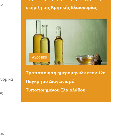
ων
στήριξη της Κρητικής Ελαιοκομίας
Αγροτικά
Τετάρτη 04 Μαρτίου 2026 10:41
Τροποποίηση ημερομηνιών στον 12ο
 νομικά
Παγκρήτιο Διαγωνισμό
Τυποποιημένου Ελαιολάδου
ώς
με