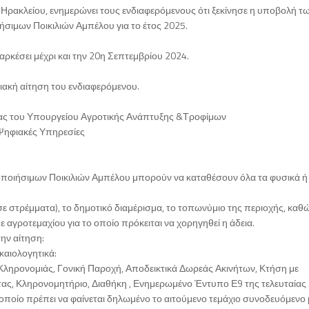
Ηρακλείου, ενημερώνει τους ενδιαφερόμενους ότι ξεκίνησε η υποβολή τ
σιμων Ποικιλιών Αμπέλου για το έτος 2025.
ρκέσει μέχρι και την 20η Σεπτεμβρίου 2024.
ιακή αίτηση του ενδιαφερόμενου.
ίδας του Υπουργείου Αγροτικής Ανάπτυξης &Τροφίμων
 Ψηφιακές Υπηρεσίες
οποιήσιμων Ποικιλιών Αμπέλου μπορούν να καταθέσουν όλα τα φυσικά ή
 στρέμματα), το δημοτικό διαμέρισμα, το τοπωνύμιο της περιοχής, καθ
 αγροτεμαχίου για το οποίο πρόκειται να χορηγηθεί η άδεια.
ην αίτηση:
ικαιολογητικά:
ληρονομιάς, Γονική Παροχή, Αποδεικτικά Δωρεάς Ακινήτων, Κτήση με
ς, Κληρονομητήριο, Διαθήκη , Ενημερωμένο Έντυπο Ε9 της τελευταίας
οίο πρέπει να φαίνεται δηλωμένο το αιτούμενο τεμάχιο συνοδευόμενο 