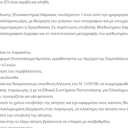
 Ε9 είναι ακριβή και αληθή.
ωσης (Ενοικιαστήρια) διάρκειας τουλάχιστον 7 ετών από την ημερομηνί
αλλόμενα μέρη, με θεώρηση του γνήσιου των υπογραφών και με υποχρε
 αγροτεμαχίου ή Χρησιδάνεια. Σε περίπτωση υποβολής Μισθωτηρίου διά
ολαιογραφικό έγγραφο και το πιστοποιητικό μεταγραφής του μισθωτηρίο
είναι τα παρακάτω:
φορά Οινοποιήσιμα Αμπέλια, εγκαθίστανται ως Αρχηγοί της Εκμετάλλευ
ν 40 ετών.
ηση του περιβάλλοντος.
 ακόλουθα:
πέλια και δεσμεύεται με υπεύθυνη δήλωση του Ν. 1599/86 να συμμορφωθεί
λογικής παραγωγής ή με τα Εθνικά Συστήματα Πιστοποίησης για Ολοκληρ
 προορίζεται για νέα φύτευση.
 κατά το χρόνο υποβολής της αίτησης και έχει εφαρμόσει τους κανόνες Βι
λοκληρωμένη Διαχείριση στην παραγωγή, σε ολόκληρη την έκταση που έ
ν από την υποβολή της αίτησης.
ται στην εν λόγω αίτηση βρίσκονται σε πλαγιές με αναβαθμίδες.
ικούς περιορισμούς.