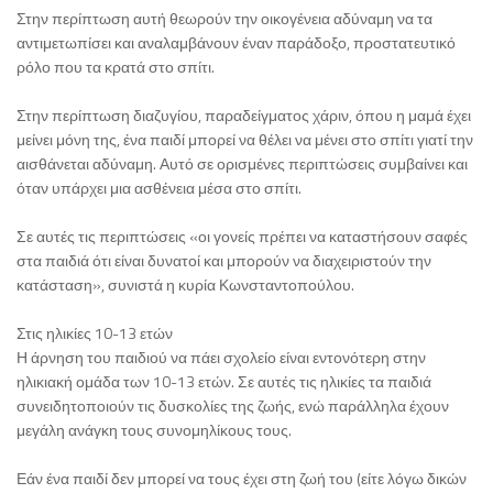
Στην περίπτωση αυτή θεωρούν την οικογένεια αδύναμη να τα
αντιμετωπίσει και αναλαμβάνουν έναν παράδοξο, προστατευτικό
ρόλο που τα κρατά στο σπίτι.
Στην περίπτωση διαζυγίου, παραδείγματος χάριν, όπου η μαμά έχει
μείνει μόνη της, ένα παιδί μπορεί να θέλει να μένει στο σπίτι γιατί την
αισθάνεται αδύναμη. Αυτό σε ορισμένες περιπτώσεις συμβαίνει και
όταν υπάρχει μια ασθένεια μέσα στο σπίτι.
Σε αυτές τις περιπτώσεις «οι γονείς πρέπει να καταστήσουν σαφές
στα παιδιά ότι είναι δυνατοί και μπορούν να διαχειριστούν την
κατάσταση», συνιστά η κυρία Κωνσταντοπούλου.
Στις ηλικίες 10-13 ετών
Η άρνηση του παιδιού να πάει σχολείο είναι εντονότερη στην
ηλικιακή ομάδα των 10-13 ετών. Σε αυτές τις ηλικίες τα παιδιά
συνειδητοποιούν τις δυσκολίες της ζωής, ενώ παράλληλα έχουν
μεγάλη ανάγκη τους συνομηλίκους τους.
Εάν ένα παιδί δεν μπορεί να τους έχει στη ζωή του (είτε λόγω δικών