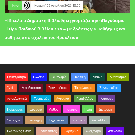
Παιδί
Κυριακή 05 Απριλίου 2026 18:36
Η Βικελαία Δημοτική Βιβλιοθήκη γιορτάζει την «Παγκόσμια
Ημέρα Παιδικού Βιβλίου 2026» με δράσεις για μαθήτριες και
μαθητές από σχολεία του Ηρακλείου
Επικαιρότητα
Ελλάδα
Οικονομία
Πολιτική
Διεθνή
Αθλητισμός
Υγεία
Αυτοδιοίκηση
Στην πρέσσα
Τα καλύτερα
Συνεντεύξεις
Αποκλειστικά
Τουρισμός
Αγροτικά
Περιβάλλον
Απόψεις
Πολιτισμός
Εργασία
Άρθρα
Γυναίκα
Παιδί
Διατροφή
Συνταγές
Επιστήμη
Τεχνολογία
Κοσμικά
Auto-Moto
Ελληνικός τύπος
Ξένος τύπος
Παράξενα
Ανεξήγητα
Ανέκδοτα