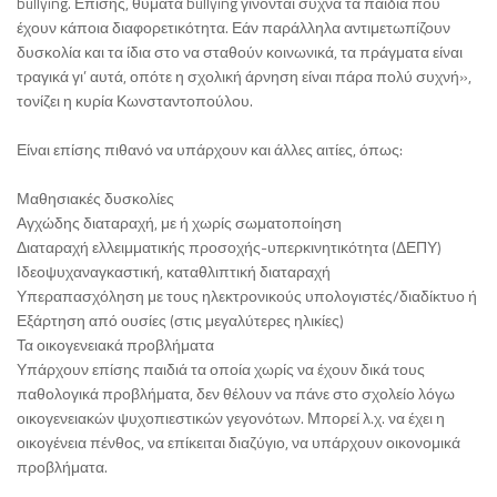
bullying. Επίσης, θύματα bullying γίνονται συχνά τα παιδιά που
έχουν κάποια διαφορετικότητα. Εάν παράλληλα αντιμετωπίζουν
δυσκολία και τα ίδια στο να σταθούν κοινωνικά, τα πράγματα είναι
τραγικά γι’ αυτά, οπότε η σχολική άρνηση είναι πάρα πολύ συχνή»,
τονίζει η κυρία Κωνσταντοπούλου.
Είναι επίσης πιθανό να υπάρχουν και άλλες αιτίες, όπως:
Μαθησιακές δυσκολίες
Αγχώδης διαταραχή, με ή χωρίς σωματοποίηση
Διαταραχή ελλειμματικής προσοχής-υπερκινητικότητα (ΔΕΠΥ)
Ιδεοψυχαναγκαστική, καταθλιπτική διαταραχή
Υπεραπασχόληση με τους ηλεκτρονικούς υπολογιστές/διαδίκτυο ή
Εξάρτηση από ουσίες (στις μεγαλύτερες ηλικίες)
Τα οικογενειακά προβλήματα
Υπάρχουν επίσης παιδιά τα οποία χωρίς να έχουν δικά τους
παθολογικά προβλήματα, δεν θέλουν να πάνε στο σχολείο λόγω
οικογενειακών ψυχοπιεστικών γεγονότων. Μπορεί λ.χ. να έχει η
οικογένεια πένθος, να επίκειται διαζύγιο, να υπάρχουν οικονομικά
προβλήματα.