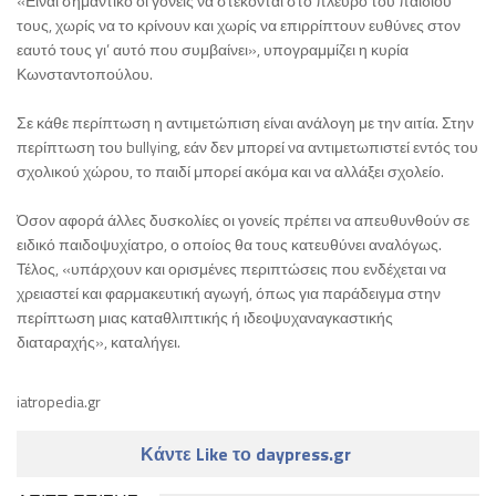
«Είναι σημαντικό οι γονείς να στέκονται στο πλευρό του παιδιού
τους, χωρίς να το κρίνουν και χωρίς να επιρρίπτουν ευθύνες στον
εαυτό τους γι’ αυτό που συμβαίνει», υπογραμμίζει η κυρία
Κωνσταντοπούλου.
Σε κάθε περίπτωση η αντιμετώπιση είναι ανάλογη με την αιτία. Στην
περίπτωση του bullying, εάν δεν μπορεί να αντιμετωπιστεί εντός του
σχολικού χώρου, το παιδί μπορεί ακόμα και να αλλάξει σχολείο.
Όσον αφορά άλλες δυσκολίες οι γονείς πρέπει να απευθυνθούν σε
ειδικό παιδοψυχίατρο, ο οποίος θα τους κατευθύνει αναλόγως.
Τέλος, «υπάρχουν και ορισμένες περιπτώσεις που ενδέχεται να
χρειαστεί και φαρμακευτική αγωγή, όπως για παράδειγμα στην
περίπτωση μιας καταθλιπτικής ή ιδεοψυχαναγκαστικής
διαταραχής», καταλήγει.
iatropedia.gr
Κάντε Like το daypress.gr