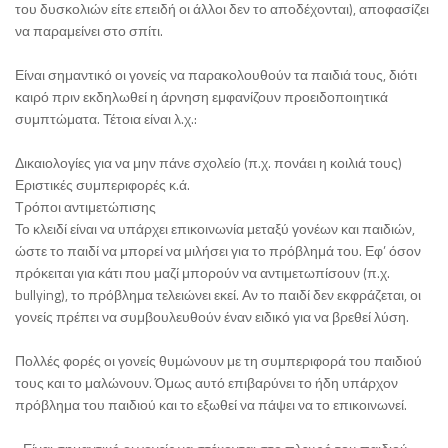
του δυσκολιών είτε επειδή οι άλλοι δεν το αποδέχονται), αποφασίζει
να παραμείνει στο σπίτι.
Είναι σημαντικό οι γονείς να παρακολουθούν τα παιδιά τους, διότι
καιρό πριν εκδηλωθεί η άρνηση εμφανίζουν προειδοποιητικά
συμπτώματα. Τέτοια είναι λ.χ.:
Δικαιολογίες για να μην πάνε σχολείο (π.χ. πονάει η κοιλιά τους)
Εριστικές συμπεριφορές κ.ά.
Τρόποι αντιμετώπισης
Το κλειδί είναι να υπάρχει επικοινωνία μεταξύ γονέων και παιδιών,
ώστε το παιδί να μπορεί να μιλήσει για το πρόβλημά του. Εφ’ όσον
πρόκειται για κάτι που μαζί μπορούν να αντιμετωπίσουν (π.χ.
bullying), το πρόβλημα τελειώνει εκεί. Αν το παιδί δεν εκφράζεται, οι
γονείς πρέπει να συμβουλευθούν έναν ειδικό για να βρεθεί λύση.
Πολλές φορές οι γονείς θυμώνουν με τη συμπεριφορά του παιδιού
τους και το μαλώνουν. Όμως αυτό επιβαρύνει το ήδη υπάρχον
πρόβλημα του παιδιού και το εξωθεί να πάψει να το επικοινωνεί.