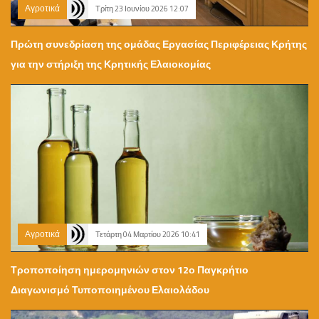
Αγροτικά
Τρίτη 23 Ιουνίου 2026 12:07
Πρώτη συνεδρίαση της ομάδας Εργασίας Περιφέρειας Κρήτης
για την στήριξη της Κρητικής Ελαιοκομίας
Αγροτικά
Τετάρτη 04 Μαρτίου 2026 10:41
Τροποποίηση ημερομηνιών στον 12ο Παγκρήτιο
Διαγωνισμό Τυποποιημένου Ελαιολάδου