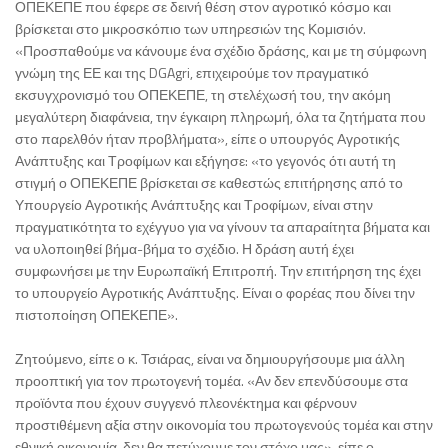
ΟΠΕΚΕΠΕ που έφερε σε δεινή θέση στον αγροτικό κόσμο και
βρίσκεται στο μικροσκόπιο των υπηρεσιών της Κομισιόν.
«Προσπαθούμε να κάνουμε ένα σχέδιο δράσης, και με τη σύμφωνη
γνώμη της ΕΕ και της DGAgri, επιχειρούμε τον πραγματικό
εκσυγχρονισμό του ΟΠΕΚΕΠΕ, τη στελέχωσή του, την ακόμη
μεγαλύτερη διαφάνεια, την έγκαιρη πληρωμή, όλα τα ζητήματα που
στο παρελθόν ήταν προβλήματα», είπε ο υπουργός Αγροτικής
Ανάπτυξης και Τροφίμων και εξήγησε: «το γεγονός ότι αυτή τη
στιγμή ο ΟΠΕΚΕΠΕ βρίσκεται σε καθεστώς επιτήρησης από το
Υπουργείο Αγροτικής Ανάπτυξης και Τροφίμων, είναι στην
πραγματικότητα το εχέγγυο για να γίνουν τα απαραίτητα βήματα και
να υλοποιηθεί βήμα-βήμα το σχέδιο. Η δράση αυτή έχει
συμφωνήσει με την Ευρωπαϊκή Επιτροπή. Την επιτήρηση της έχει
το υπουργείο Αγροτικής Ανάπτυξης. Είναι ο φορέας που δίνει την
πιστοποίηση ΟΠΕΚΕΠΕ».
Ζητούμενο, είπε ο κ. Τσιάρας, είναι να δημιουργήσουμε μια άλλη
προοπτική για τον πρωτογενή τομέα. «Αν δεν επενδύσουμε στα
προϊόντα που έχουν συγγενό πλεονέκτημα και φέρνουν
προστιθέμενη αξία στην οικονομία του πρωτογενούς τομέα και στην
εθνική οικονομία, δεν θα πετύχουμε τον στόχο μας», είπε ο