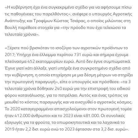
«Η κυβέρνηση έχει ένα συγκεκριμένο σχέδιο για να αφήσουμε πίσω
τις παθογένειες του παρελθόντος», ανέφερε ο υπουργός Αγροτικής
Ανάπτυξης και Τροφίμων Κώστας Τσιάρας, ο οποίος μιλώντας στη
Βουλή παρέθεσε στοιχεία για «την πρόοδο που έχει τελειώσει τα
τελευταία χρόνια».
«Ξέρετε πού βρισκόταν το ισοζύγιο των αγροτικών προϊόντων το
2017; Υπήρχε ένα έλλειμμα περίπου 731 ευρώ και σήμερα έχουμε
πλεόνασμα 452 εκατομμυρίων ευρώ. Αυτό δεν έγινε συμπωματικά.
Έγινε γιατί κάτι άλλαξε, γιατί υπήρξε ένα συγκροτημένο σχέδιο από
την κυβέρνηση, η οποία επιχείρησε με μια δέσμη μέτρων να στηρίξει
την πρωτογενή παραγωγή», είπε ο υπουργός και πρόσθεσε: «τα 3
τελευταία χρόνια δόθηκαν 240 ευρώ για την επιστροφή του ειδικού
φόρου κατανάλωσης. για το πετρέλαιο. Αυτός και ένας τρόπος να
μειωθεί το κόστος παραγωγής και να ενισχυθεί ο αγροτικός κόσμος.
Το 2020 καταγεγραμμένοι απασχολούμενοι στον πρωτογενή τομέα
ήταν 412.000 άνθρωποι και το 2023 είναι 481.000. Οι συνολικές
εξαγωγές για τα φρούτα, τα οπωροκηπευτικά και τα λαχανικά το
2019 ήταν 2,2 δισ. ευρώ ενώ το 2023 έφτασαν στα 3,2 δισ. ευρώ».