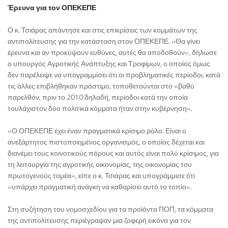
Έρευνα για τον ΟΠΕΚΕΠΕ
Ο κ. Τσιάρας απάντησε και στις επικρίσεις των κομμάτων της
αντιπολίτευσης για την κατάσταση στον ΟΠΕΚΕΠΕ. «Θα γίνει
έρευνα και αν προκύψουν ευθύνες, αυτές θα αποδοθούν», δήλωσε
ο υπουργός Αγροτικής Ανάπτυξης και Τροφίμων, ο οποίος όμως
δεν παρέλειψε να υπογραμμίσει ότι οι προβληματικές περίοδοι, κατά
τις άλλες επιβλήθηκαν πρόστιμο, τοποθετούνται στο «βαθύ
παρελθόν, πριν το 2010 δηλαδή, περίοδοι κατά την οποία
τουλάχιστον δύο πολιτικά κόμματα ήταν στην κυβέρνηση».
«Ο ΟΠΕΚΕΠΕ έχει έναν πραγματικά κρίσιμο ρόλο. Είναι ο
ανεξάρτητος πιστοποιημένος οργανισμός, ο οποίος δέχεται και
διανέμει τους κοινοτικούς πόρους και αυτός είναι πολύ κρίσιμος, για
τη λειτουργία της αγροτικής οικονομίας, της οικονομίας του
πρωτογενούς τομέα», είπε ο κ. Τσιάρας και υπογράμμισε ότι
«υπάρχει πραγματική ανάγκη να καθαρίσει αυτό το τοπίο».
Στη συζήτηση του νομοσχεδίου για τα προϊόντα ΠΟΠ, τα κόμματα
της αντιπολίτευσης περιέγραψαν μια ζοφερή εικόνα για τον