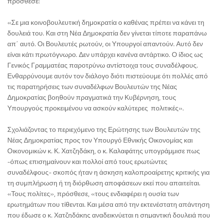
πρόσθεσε:
«Σε μια κοινοβουλευτική δημοκρατία ο καθένας πρέπει να κάνει τη
δουλειά του. Και στη Νέα Δημοκρατία δεν γίνεται τίποτε παραπάνω
απ΄ αυτό. Οι Βουλευτές ρωτούν, οι Υπουργοί απαντούν. Αυτό δεν
είναι κάτι πρωτόγνωρο. Δεν υπάρχει κανένα αντάρτικο. Ο ίδιος ως
Γενικός Γραμματέας παροτρύνω αντίστοιχα τους συναδέλφους.
Ενθαρρύνουμε αυτόν τον διάλογο διότι πιστεύουμε ότι πολλές από
τις παρατηρήσεις των συναδέλφων Βουλευτών της Νέας
Δημοκρατίας βοηθούν πραγματικά την Κυβέρνηση, τους
Υπουργούς προκειμένου να ασκούν καλύτερες πολιτικές».
Σχολιάζοντας το περιεχόμενο της Ερώτησης των Βουλευτών της
Νέας Δημοκρατίας προς τον Υπουργό Εθνικής Οικονομίας και
Οικονομικών κ. Κ. Χατζηδάκη, ο κ. Καλαφάτης υπογράμμισε πως
-όπως επισημαίνουν και πολλοί από τους ερωτώντες
συναδέλφους- σκοπός ήταν η άσκηση καλοπροαίρετης κριτικής για
τη συμπλήρωση ή τη διόρθωση αποφάσεων εκεί που απαιτείται.
«Τους πολίτες», πρόσθεσε, «τους ενδιαφέρει η ουσία των
ερωτημάτων που τίθενται. Και μέσα από την εκτενέστατη απάντηση
που έδωσε ο κ. Χατζηδάκης αναδεικνύεται η σημαντική δουλειά που