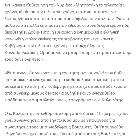
έχει κάνει η Κυβέρνηση του Κυριάκου Μητσοτάκη τα τελευταία 5
χρόνια, ιδιαίτερα τον τελευταίο χρόνο, ώστε να μπορέσει να
λειτουργήσει αυτό το σύστημα προς όφελος των πολιτών. Φαίνεται
μάλιστα ότι πολλά ζητήματα που έθεσαν οι συνάδελφοι έχουν ήδη
διευθετηθεί. Δόθηκε έτσι η ευκαιρία να ενημερωθεί η ελληνική
κοινωνία για όλες εκείνες τις παρεμβάσεις που έχει κάνει η
Κυβέρνηση τον τελευταίο χρόνο με στήριξη όλης της
Κοινοβουλευτικής Ομάδας για να μπορέσουμε να προστατεύσουμε
τους δανειολήπτες».
«Επομένως, όπως ανέφερε, η ερώτηση των συναδέλφων ήρθε
επικουρικά και ενισχυτικά σε μια καθαρά λαϊκή πολιτική η οποία
ασκείται από αυτή την Κυβέρνηση με στόχο όπως αποδεικνύεται
από συγκεκριμένους δείκτες να αυξηθεί και να ενισχυθεί το
εισόδημα των συμπολιτών μας», υπογράμμισε ο κ. Καλαφάτης.
Ο κ. Καλαφάτης υπενθύμισε ακόμη ότι: «εδώ και 10 ημέρες, έχουν
γίνει συνεννοήσεις από την πλευρά μου με Υπουργούς για
συναντήσεις τους με συναδέλφους Βουλευτές. Οι Υπουργοί θα
εξηγούν τον σχεδιασμό τους, θα συζητούν με τους Βουλευτές οι