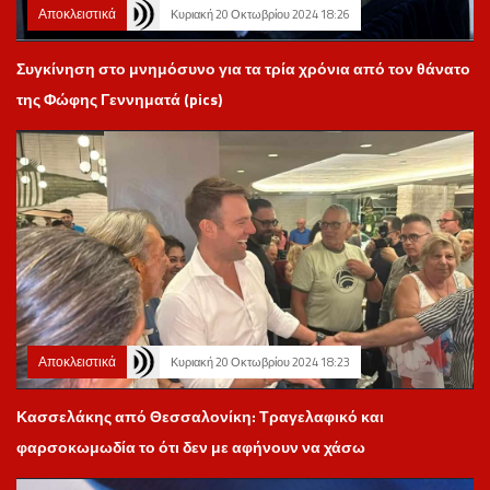
Αποκλειστικά
Κυριακή 20 Οκτωβρίου 2024 18:26
Συγκίνηση στο μνημόσυνο για τα τρία χρόνια από τον θάνατο
της Φώφης Γεννηματά (pics)
Αποκλειστικά
Κυριακή 20 Οκτωβρίου 2024 18:23
Κασσελάκης από Θεσσαλονίκη: Τραγελαφικό και
φαρσοκωμωδία το ότι δεν με αφήνουν να χάσω