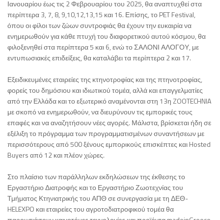
Ιανουαρίου έως τις 2 Φεβρουαρίου του 2025, θα αναπτυχθεί στα
περίπτερα 3, 7, 8, 9,10,12,13,15 και 16. Επίσης, το PET Festival,
όπου οι φίλοι των ζώων συντροφιάς θα έχουν την ευκαιρία να
ενημερωθούν για κάθε πτυχή του διαφορετικού αυτού κόσμου, θα
φιλοξενηθεί στα περίπτερα 5 και 6, ενώ το ΣΑΛΟΝΙ ΑΛΟΓΟΥ, με
εντυπωσιακές επιδείξεις, θα καταλάβει τα περίπτερα 2 και 17.
Εξειδικευμένες εταιρείες της κτηνοτροφίας και της πτηνοτροφίας,
φορείς του δημόσιου και ιδιωτικού τομέα, αλλά και επαγγελματίες
από την Ελλάδα και το εξωτερικό αναμένονται στη 13η ZOOTECHNIA
με σκοπό να ενημερωθούν, να διευρύνουν τις εμπορικές τους
επαφές και να αναζητήσουν νέες αγορές. Μάλιστα, βρίσκεται ήδη σε
εξέλιξη το πρόγραμμα των προγραμματισμένων συναντήσεων με
περισσότερους από 500 ξένους εμπορικούς επισκέπτες και Hosted
Buyers από 12 και πλέον χώρες.
Στο πλαίσιο των παράλληλων εκδηλώσεων της έκθεσης το
Εργαστήριο Διατροφής και το Εργαστήριο Ζωοτεχνίας του
Τμήματος Κτηνιατρικής του ΑΠΘ σε συνεργασία με τη ΔΕΘ-
HELEXPO και εταιρείες του αγροτοδιατροφικού τομέα θα
παρουσιάσουν καινοτόμες τεχνολογίες και προϊόντα madeinGreece.