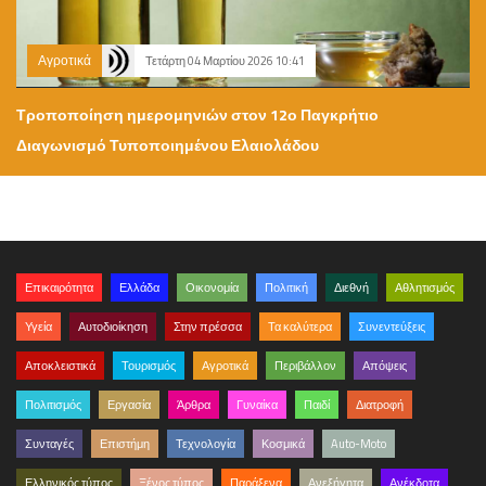
Αγροτικά
Τετάρτη 04 Μαρτίου 2026 10:41
Τροποποίηση ημερομηνιών στον 12ο Παγκρήτιο
Διαγωνισμό Τυποποιημένου Ελαιολάδου
Επικαιρότητα
Ελλάδα
Οικονομία
Πολιτική
Διεθνή
Αθλητισμός
Υγεία
Αυτοδιοίκηση
Στην πρέσσα
Τα καλύτερα
Συνεντεύξεις
Αποκλειστικά
Τουρισμός
Αγροτικά
Περιβάλλον
Απόψεις
Πολιτισμός
Εργασία
Άρθρα
Γυναίκα
Παιδί
Διατροφή
Συνταγές
Επιστήμη
Τεχνολογία
Κοσμικά
Auto-Moto
Ελληνικός τύπος
Ξένος τύπος
Παράξενα
Ανεξήγητα
Ανέκδοτα