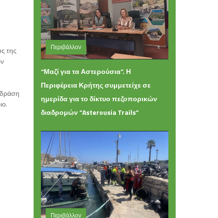
Περιβάλλον
υς της
ων
Δευτέρα 22 Ιουνίου 2026 14:22
“Μαζί για τα Αστερούσια”. Η
Περιφέρεια Κρήτης συμμετείχε σε
 δράση
ημερίδα για το δίκτυο πεζοπορικών
ιο.
διαδρομών “Asterousia Trails”
Περιβάλλον