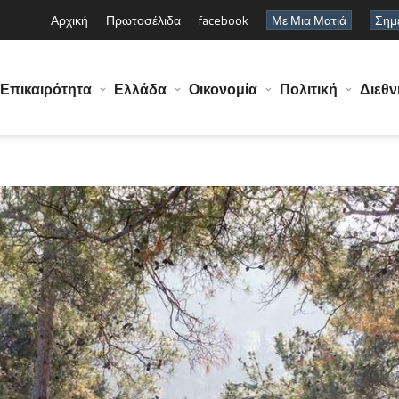
Αρχική
Πρωτοσέλιδα
facebook
Με Μια Ματιά
Σημε
Επικαιρότητα
Ελλάδα
Οικονομία
Πολιτική
Διεθν