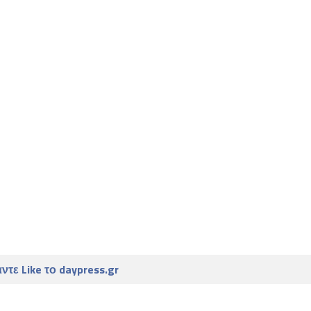
ντε Like το daypress.gr