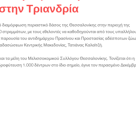
στην Τριανδρία
ό διαμόρφωση περιαστικό δάσος της Θεσσαλονίκης στην περιοχή της
20 στρεμμάτων, με τους εθελοντές να καθοδηγούνται από τους υπαλλήλο
ι παρουσία του αντιδημάρχου Πρασίνου και Προστασίας αδέσποτων ζώ
ναδασώσεων Κεντρικής Μακεδονίας, Τατιάνας Καλαϊτζή.
ι τα μέλη του Μελισσοκομικού Συλλόγου Θεσσαλονίκης. Τονίζεται ότι η
ροφύτευση 1.000 δέντρων στο ίδιο σημείο, έγινε τον περασμένο Δεκέμβρ