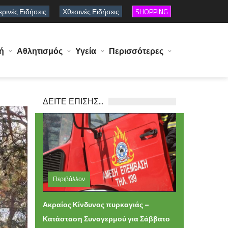
ρινές Ειδήσεις
Χθεσινές Ειδήσεις
SHOPPING
ή
Αθλητισμός
Υγεία
Περισσότερες
ΔΕΙΤΕ ΕΠΙΣΗΣ...
Περιβάλλον
Παρασκευή 31 Ιουλίου 2026 22:02
Ακραίος Κίνδυνος πυρκαγιάς –
Κατάσταση Συναγερμού για Σάββατο