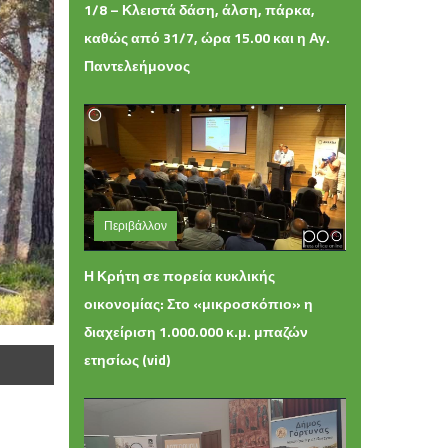
1/8 – Κλειστά δάση, άλση, πάρκα,
καθώς από 31/7, ώρα 15.00 και η Αγ.
Παντελεήμονος
Περιβάλλον
Πέμπτη 09 Ιουλίου 2026 17:48
Η Κρήτη σε πορεία κυκλικής
οικονομίας: Στο «μικροσκόπιο» η
διαχείριση 1.000.000 κ.μ. μπαζών
ετησίως (vid)