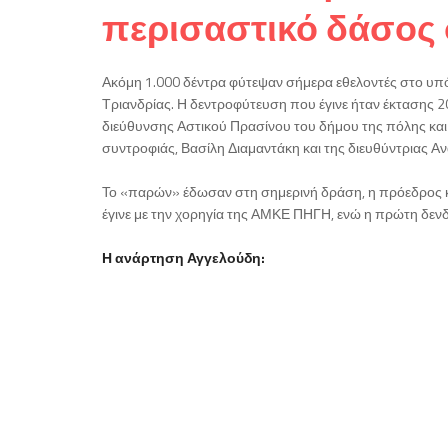
περισαστικό δάσος 
Ακόμη 1.000 δέντρα φύτεψαν σήμερα εθελοντές στο υπ
Τριανδρίας. Η δεντροφύτευση που έγινε ήταν έκτασης 
διεύθυνσης Αστικού Πρασίνου του δήμου της πόλης κα
συντροφιάς, Βασίλη Διαμαντάκη και της διευθύντριας Α
Το «παρών» έδωσαν στη σημερινή δράση, η πρόεδρος κα
έγινε με την χορηγία της ΑΜΚΕ ΠΗΓΗ, ενώ η πρώτη δενδ
Η ανάρτηση Αγγελούδη: