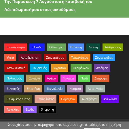
Την Παρασκευή 7 Αυγούστου η καταβολή του
Αδειοδωροσήμου στους οικοδόμους
Επικαιρότητα
Ελλάδα
Οικονομία
Πολιτική
Διεθνή
Αθλητισμός
Υγεία
Αυτοδιοίκηση
Στην πρέσσα
Τα καλύτερα
Συνεντεύξεις
Αποκλειστικά
Τουρισμός
Αγροτικά
Περιβάλλον
Απόψεις
Πολιτισμός
Εργασία
Άρθρα
Γυναίκα
Παιδί
Διατροφή
Συνταγές
Επιστήμη
Τεχνολογία
Κοσμικά
Auto-Moto
Ελληνικός τύπος
Ξένος τύπος
Παράξενα
Ανεξήγητα
Ανέκδοτα
Αγγελίες
Ζώδια
Shopping
Συνεχίζοντας την περιήγηση στο daypress.gr, αποδέχεστε τη χρήση
© daypress. All rights reserved.
Όροι Χρήσης
Επικοινωνία