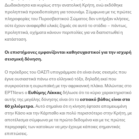
Δωδεκάνησα και κυρίως στην ανατολική Κρήτη, ενώ εκδόθηκε
προληπτικά προειδοποίηση για τσουνάμι. Σύμφωνα με τις πρώτες
πληροφορίες του Πυροσβεστικού Σώματος δεν υπήρξαν κλήσεις,
ούτε έχουν αναφερθεί υλικές ζημιές σε αυτό το στάδιο – πάντως,
προληπτικά, οχήματα κάνουν περιπολίες για να διαπιστωθεί η
κατάσταση.
Οι επιστήμονες εμφανίζονται καθησυχαστικοί για την ισχυρή
σεισμική δόνηση.
Ο πρόεδρος του ΟΑΣΠ υπογράμμισε ότι είναι ένας σεισμός που
έγινε ουσιαστικά πάνω στο ελληνικό τόξο, δηλαδή εκεί που
συγκρούεται η ευρωπαϊκή με την αφρικανική πλάκα. Μιλώντας στο
ΕΡΤNews ο
Ευθύμης Λέκκας
δήλωσε ότι το κύριο χαρακτηριστικό
αυτής της μεγάλης δόνησης είναι ότι το
εστιακό βάθος είναι στα
60 χιλιόμετρα.
Αυτό σημαίνει ότι η κίνηση έφτασε απομειωμένη
στην Κάσο και την Κάρπαθο και πολύ περισσότερο στην Κρήτη, με
αποτέλεσμα σύμφωνα με τα πρώτα δεδομένα και με τις πρώτες
περιγραφές των κατοίκων να μην έχουμε κάποιες σημαντικές
επιπτώσεις.