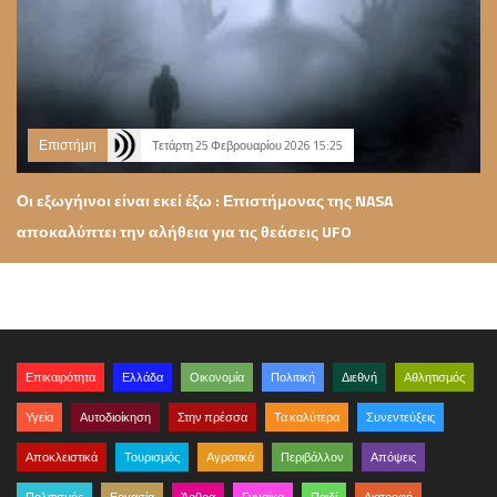
Επιστήμη
Τετάρτη 25 Φεβρουαρίου 2026 15:25
Οι εξωγήινοι είναι εκεί έξω : Επιστήμονας της NASA
αποκαλύπτει την αλήθεια για τις θεάσεις UFO
Επικαιρότητα
Ελλάδα
Οικονομία
Πολιτική
Διεθνή
Αθλητισμός
Υγεία
Αυτοδιοίκηση
Στην πρέσσα
Τα καλύτερα
Συνεντεύξεις
Αποκλειστικά
Τουρισμός
Αγροτικά
Περιβάλλον
Απόψεις