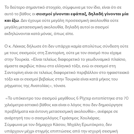
Το δεύτερο σημαντικό στοιχείο, σύμφωνα με τον ίδιο, είναι ότι σε
αυτό το βάθος οι
σεισμοί γίνονται εφάπαξ, δηλαδή γίνονται μία
και έξω
. Δεν έχουμε ούτε μεγάλη προσεισμική ακολουθία ούτε
μεγάλη μετασεισμική ακολουθία, δηλαδή αυτοί οι σεισμοί
εκδηλώνονται κατά μόνας, όπως είπε.
Ο κ. Λέκκας δήλωσε ότι δεν υπάρχει καμία απολύτως σύνδεση ούτε
με τους σεισμούς στη Σαντορίνη, ούτε με τον σεισμό που είχαμε
στην Τουρκία. «Είναι τελείως διαφορετικό το γεωδυναμικό πλαίσιο,
είμαστε ακριβώς πάνω στο ελληνικό τόξο, ενώ οι σεισμοί στη
Σαντορίνη είναι σε τελείως διαφορετικό περιβάλλον στο ηφαιστειακό
τόξο και οι σεισμοί βεβαίως στην Τουρκία είναι κατά μήκος του
ρήγματος της Ανατολίας», τόνισε.
«Το υπόκεντρο του σεισμού μεγέθους 6 Ρίχτερ εντοπίστηκε στα 70
χιλιόμετρα εστιακό βάθος και είναι ο λόγος που δεν δημιούργησε
προβλήματα και έντονη μετασεισμική ακολουθία», ανέφερε σε
ανάρτησή του ο σεισμολόγος Γεράσιμος Χουλιάρας.
Σύμφωνα με τον δήμαρχο Κάσου, Μιχάλη Ερωτόκριτο, δεν
υπάρχουν μέχρι στιγμής επιπτώσεις από την ισχυρή σεισμική