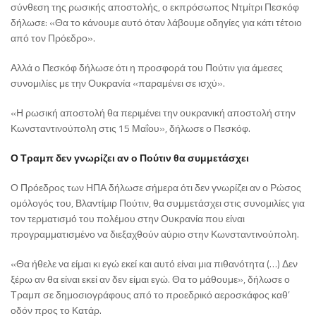
σύνθεση της ρωσικής αποστολής, ο εκπρόσωπος Ντμίτρι Πεσκόφ
δήλωσε: «Θα το κάνουμε αυτό όταν λάβουμε οδηγίες για κάτι τέτοιο
από τον Πρόεδρο».
Αλλά ο Πεσκόφ δήλωσε ότι η προσφορά του Πούτιν για άμεσες
συνομιλίες με την Ουκρανία «παραμένει σε ισχύ».
«Η ρωσική αποστολή θα περιμένει την ουκρανική αποστολή στην
Κωνσταντινούπολη στις 15 Μαΐου», δήλωσε ο Πεσκόφ.
Ο Τραμπ δεν γνωρίζει αν ο Πούτιν θα συμμετάσχει
Ο Πρόεδρος των ΗΠΑ δήλωσε σήμερα ότι δεν γνωρίζει αν ο Ρώσος
ομόλογός του, Βλαντίμιρ Πούτιν, θα συμμετάσχει στις συνομιλίες για
τον τερματισμό του πολέμου στην Ουκρανία που είναι
προγραμματισμένο να διεξαχθούν αύριο στην Κωνσταντινούπολη.
«Θα ήθελε να είμαι κι εγώ εκεί και αυτό είναι μια πιθανότητα (…) Δεν
ξέρω αν θα είναι εκεί αν δεν είμαι εγώ. Θα το μάθουμε», δήλωσε ο
Τραμπ σε δημοσιογράφους από το προεδρικό αεροσκάφος καθ’
οδόν προς το Κατάρ.