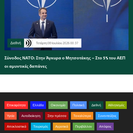
Διεθνή
Τετάρτη 08 Ιουλίου 2026 00:37
Σύνοδος ΝΑΤΟ: Στην Άγκυρα ο Μητσοτάκης – Στο 5% του ΑΕΠ
οι αμυντικές δαπάνες
Επικαιρότητα
Ελλάδα
Οικονομία
Πολιτική
Διεθνή
Αθλητισμός
Υγεία
Αυτοδιοίκηση
Στην πρέσσα
Τα καλύτερα
Συνεντεύξεις
Αποκλειστικά
Τουρισμός
Αγροτικά
Περιβάλλον
Απόψεις