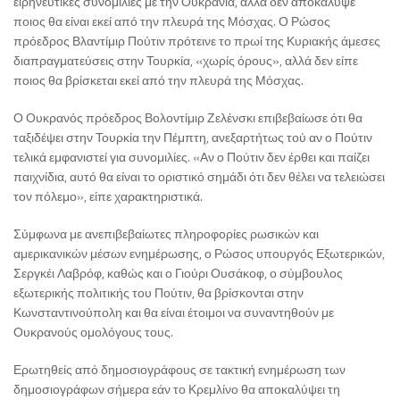
ειρηνευτικές συνομιλίες με την Ουκρανία, αλλά δεν αποκάλυψε
ποιος θα είναι εκεί από την πλευρά της Μόσχας. Ο Ρώσος
πρόεδρος Βλαντίμιρ Πούτιν πρότεινε το πρωί της Κυριακής άμεσες
διαπραγματεύσεις στην Τουρκία, «χωρίς όρους», αλλά δεν είπε
ποιος θα βρίσκεται εκεί από την πλευρά της Μόσχας.
Ο Ουκρανός πρόεδρος Βολοντίμιρ Ζελένσκι επιβεβαίωσε ότι θα
ταξιδέψει στην Τουρκία την Πέμπτη, ανεξαρτήτως τού αν ο Πούτιν
τελικά εμφανιστεί για συνομιλίες. «Αν ο Πούτιν δεν έρθει και παίζει
παιχνίδια, αυτό θα είναι το οριστικό σημάδι ότι δεν θέλει να τελειώσει
τον πόλεμο», είπε χαρακτηριστικά.
Σύμφωνα με ανεπιβεβαίωτες πληροφορίες ρωσικών και
αμερικανικών μέσων ενημέρωσης, ο Ρώσος υπουργός Εξωτερικών,
Σεργκέι Λαβρόφ, καθώς και ο Γιούρι Ουσάκοφ, ο σύμβουλος
εξωτερικής πολιτικής του Πούτιν, θα βρίσκονται στην
Κωνσταντινούπολη και θα είναι έτοιμοι να συναντηθούν με
Ουκρανούς ομολόγους τους.
Ερωτηθείς από δημοσιογράφους σε τακτική ενημέρωση των
δημοσιογράφων σήμερα εάν το Κρεμλίνο θα αποκαλύψει τη