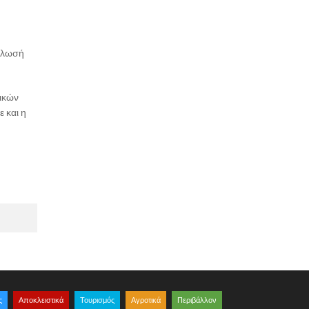
νάλωσή
σικών
ε και η
ς
Αποκλειστικά
Τουρισμός
Αγροτικά
Περιβάλλον