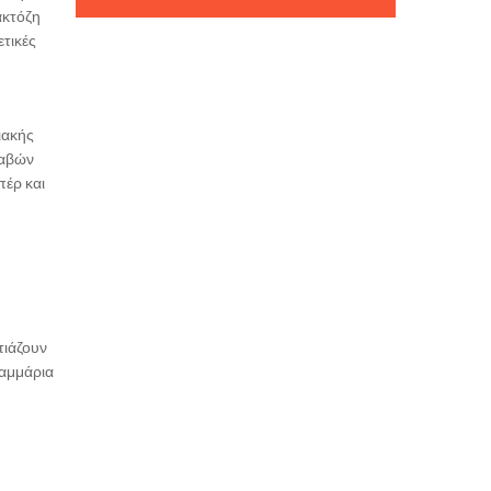
ακτόζη
ετικές
ιακής
λαβών
πέρ και
τιάζουν
ραμμάρια