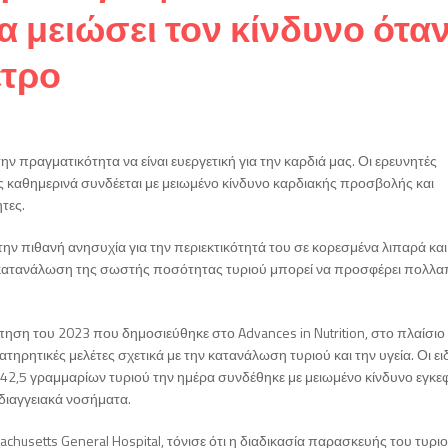
 μειώσει τον κίνδυνο ότα
έτρο
ν πραγματικότητα να είναι ευεργετική για την καρδιά μας. Οι ερευνητές
ς καθημερινά συνδέεται με μειωμένο κίνδυνο καρδιακής προσβολής και
ητες.
την πιθανή ανησυχία για την περιεκτικότητά του σε κορεσμένα λιπαρά και
 η κατανάλωση της σωστής ποσότητας τυριού μπορεί να προσφέρει πολλ
πηση του 2023 που δημοσιεύθηκε στο Advances in Nutrition, στο πλαίσιο
ρητικές μελέτες σχετικά με την κατανάλωση τυριού και την υγεία. Οι ειδ
2,5 γραμμαρίων τυριού την ημέρα συνδέθηκε με μειωμένο κίνδυνο εγκε
διαγγειακά νοσήματα.
chusetts General Hospital, τόνισε ότι η διαδικασία παρασκευής του τυριο