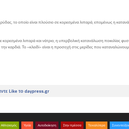
αρύδας, το οποίο είναι πλούσιο σε κορεσμένα λιπαρά, επομένως η κατα
ε κορεσμένα λιπαρά και νάτριο, η υπερβολική κατανάλωση ποικιλίας φυ
α την καρδιά. Το «κλειδί» είναι η προσοχή στις μερίδες που καταναλώνουμ
ντε Like το daypress.gr
Αθλητισμός
Υγεία
Αυτοδιοίκηση
Στην πρέσσα
Τα καλύτερα
Συνεντεύξει