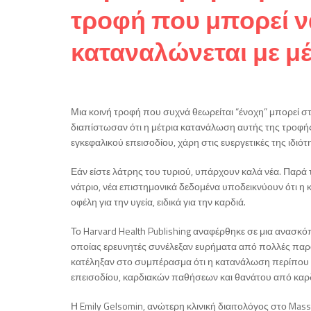
τροφή που μπορεί να
καταναλώνεται με μ
Μια κοινή τροφή που συχνά θεωρείται “ένοχη” μπορεί στη
διαπίστωσαν ότι η μέτρια κατανάλωση αυτής της τροφή
εγκεφαλικού επεισοδίου, χάρη στις ευεργετικές της ιδιότ
Εάν είστε λάτρης του τυριού, υπάρχουν καλά νέα. Παρά 
νάτριο, νέα επιστημονικά δεδομένα υποδεικνύουν ότι
οφέλη για την υγεία, ειδικά για την καρδιά.
Το Harvard Health Publishing αναφέρθηκε σε μια ανασκό
οποίας ερευνητές συνέλεξαν ευρήματα από πολλές παρατη
κατέληξαν στο συμπέρασμα ότι η κατανάλωση περίπου 4
επεισοδίου, καρδιακών παθήσεων και θανάτου από καρ
Η Emily Gelsomin, ανώτερη κλινική διαιτολόγος στο Massa