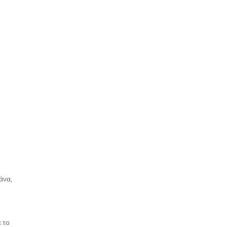
άνα,
 το