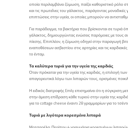
οποία περιλαμβάνει ζύμωση, παίζει καθοριστικό ρόλο στ
και τις πρωτεΐνες του γάλακτος, παράγοντας μοναδικές 
επιπτώσεις στην υγεία, οι οποίες μπορούν να αντισταθμί
Για παράδειγμα, τα βακτήρια που βρίσκονται σε τυριά ό
γάλακτος, δημιουργώντας ενώσεις παρόμοιες με τους αν
πίεσης. Επιπλέον, η ζύμωση οδηγεί στην παραγωγή βι
εναποθέσεων ασβεστίου στις αρτηρίες και τις καρδιακές 
το ένταμ.
Τα καλύτερα τυριά για την υγεία της καρδιάς
Όταν πρόκειται για την υγεία της καρδιάς, η επιλογή τω
απαγορευτικά λόγω των λιπαρών τους, ορισμένες ποικι
Η ειδικός διατροφής Emily επισημαίνει ότι η σύγκριση μ
στην άμεση επίδραση κάθε τυριού στην υγεία της καρδιά
για το cottage cheese έναντι 28 γραμμαρίων για το τσέντ
Τυριά με λιγότερα κορεσμένα λιπαρά
Μοτσαρέλα: Περίπου 4 γραμμάρια κορεσμένων λιπαρών