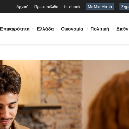
Αρχική
Πρωτοσέλιδα
facebook
Με Μια Ματιά
Σημε
Επικαιρότητα
Ελλάδα
Οικονομία
Πολιτική
Διεθν