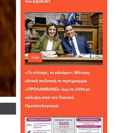
τον ΕΔΟΕΑΠ
Υγεία
Σάββατο 01 Αυγούστου 2026 12:01
«Το είπαμε, το κάναμε»: Μόνιμη
εθνική πολιτική το πρόγραμμα
«ΠΡΟΛΑΜΒΑΝΩ» έως το 2030 με
κάλυψη από τον Τακτικό
Προϋπολογισμό