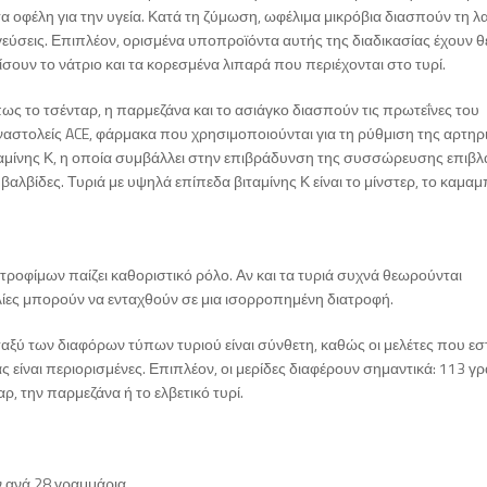
α οφέλη για την υγεία. Κατά τη ζύμωση, ωφέλιμα μικρόβια διασπούν τη λ
γεύσεις. Επιπλέον, ορισμένα υποπροϊόντα αυτής της διαδικασίας έχουν θ
σουν το νάτριο και τα κορεσμένα λιπαρά που περιέχονται στο τυρί.
πως το τσένταρ, η παρμεζάνα και το ασιάγκο διασπούν τις πρωτεΐνες του
αστολείς ACE, φάρμακα που χρησιμοποιούνται για τη ρύθμιση της αρτηρ
ταμίνης Κ, η οποία συμβάλλει στην επιβράδυνση της συσσώρευσης επιβ
βαλβίδες. Τυριά με υψηλά επίπεδα βιταμίνης Κ είναι το μίνστερ, το καμαμ
ν τροφίμων παίζει καθοριστικό ρόλο. Αν και τα τυριά συχνά θεωρούνται
λίες μπορούν να ενταχθούν σε μια ισορροπημένη διατροφή.
εταξύ των διαφόρων τύπων τυριού είναι σύνθετη, καθώς οι μελέτες που εσ
ς είναι περιορισμένες. Επιπλέον, οι μερίδες διαφέρουν σημαντικά: 113 γ
αρ, την παρμεζάνα ή το ελβετικό τυρί.
 ανά 28 γραμμάρια.