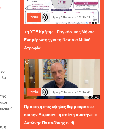
ν
Υγεία
Τρίτη 28 Ιουλίου 2026 15:11
7η ΥΠΕ Κρήτης - Παγκόσμιος Μήνας
Ενημέρωσης για τη Νωτιαία Μυϊκή
Ατροφία
 το
απλά
Υγεία
Τρίτη 21 Ιουλίου 2026 14:20
 της
ικοί
Προσοχή στις υψηλές θερμοκρασίες
φαλικού
και την Αφρικανική σκόνη συστήνει ο
Αντώνης Παπαδάκης (vid)
ύ, η