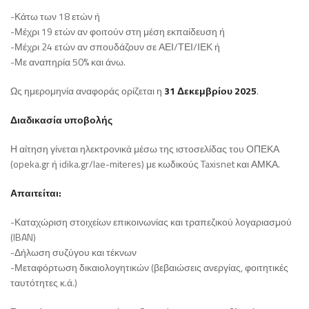
-Κάτω των 18 ετών ή
-Μέχρι 19 ετών αν φοιτούν στη μέση εκπαίδευση ή
-Μέχρι 24 ετών αν σπουδάζουν σε ΑΕΙ/ΤΕΙ/ΙΕΚ ή
-Με αναπηρία 50% και άνω.
Ως ημερομηνία αναφοράς ορίζεται η
31 Δεκεμβρίου 2025
.
Διαδικασία υποβολής
Η αίτηση γίνεται ηλεκτρονικά μέσω της ιστοσελίδας του ΟΠΕΚΑ
(opeka.gr ή idika.gr/lae-miteres) με κωδικούς Taxisnet και ΑΜΚΑ.
Απαιτείται:
-Καταχώριση στοιχείων επικοινωνίας και τραπεζικού λογαριασμού
(IBAN)
-Δήλωση συζύγου και τέκνων
-Μεταφόρτωση δικαιολογητικών (βεβαιώσεις ανεργίας, φοιτητικές
ταυτότητες κ.ά.)