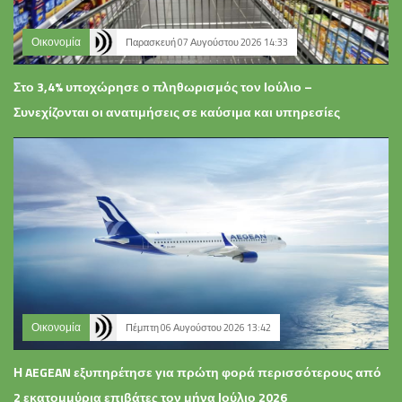
Οικονομία
Παρασκευή 07 Αυγούστου 2026 14:33
Στο 3,4% υποχώρησε ο πληθωρισμός τον Ιούλιο –
Συνεχίζονται οι ανατιμήσεις σε καύσιμα και υπηρεσίες
Οικονομία
Πέμπτη 06 Αυγούστου 2026 13:42
Η AEGEAN εξυπηρέτησε για πρώτη φορά περισσότερους από
2 εκατομμύρια επιβάτες τον μήνα Ιούλιο 2026