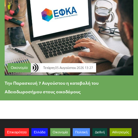
Οικονομία
Τετάρτη 05 Αυγούστου 2026 13:27
Την Παρασκευή 7 Αυγούστου η καταβολή του
Αδειοδωροσήμου στους οικοδόμους
Επικαιρότητα
Ελλάδα
Οικονομία
Πολιτική
Διεθνή
Αθλητισμός