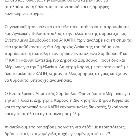
απολαύσουν τη θάλασσα, τη συντροφιά και τις όμορφες
καλοκαιρινές στιγμές!
Συγκινητική ήταν μάλιστα στο τελευταίο μπάνιο και η παρουσία της
κας Αγγελικής Βαλασοπούλου, στην τελευταία της συμμετοχή ως
Εντεταλμένη Σύμβουλος του Α' ΚΑΠΗ, πριν αναλάβει και επίσημα τα
νέα της καθήκοντα ως Αντιδήμαρχος Διοίκησης του Δήμου και
παραδώσει τη σκυτάλη στον πρώην Εντεταλμένο Σύμβουλο Β' και
Γ' ΚΑΠΗ και νυν Εντεταλμένο Δημοτικό Σύμβουλο Φροντίδας και
Μέριμνας για την 3η Ηλικία κ. Δημήτρη Καρρά, με τον οποίο μαζί με
όλα τα μέλη των ΚΑΠΗ, έζησαν πολλές όμορφες στιγμές και έχουν
να θυμούνται υπέροχες αναμνήσεις.
Ο Εντεταλμένος Δημοτικός Σύμβουλος Φροντίδας και Μέριμνας για
την 3η Ηλικία κ. Δημήτρης Καρράς, η Διοίκηση του Δήμου Κηφισιάς
και το προσωπικό των ΚΑΠΗ εύχονται καλές διακοπές, ξεκούραση
και υγεία σε όλα τα αγαπημένα μας μέλη.
Ανανεώνουμε το ραντεβού μας για τη νέα σεζόν με περισσότερες
δράσεις και ζεστά χαμόγελα, αρχής γενομένης από τις 27