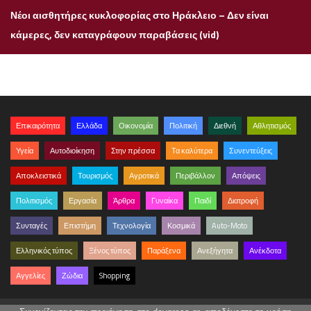
Νέοι αισθητήρες κυκλοφορίας στο Ηράκλειο – Δεν είναι
κάμερες, δεν καταγράφουν παραβάσεις (vid)
Επικαιρότητα
Ελλάδα
Οικονομία
Πολιτική
Διεθνή
Αθλητισμός
Υγεία
Αυτοδιοίκηση
Στην πρέσσα
Τα καλύτερα
Συνεντεύξεις
Αποκλειστικά
Τουρισμός
Αγροτικά
Περιβάλλον
Απόψεις
Πολιτισμός
Εργασία
Άρθρα
Γυναίκα
Παιδί
Διατροφή
Συνταγές
Επιστήμη
Τεχνολογία
Κοσμικά
Auto-Moto
Ελληνικός τύπος
Ξένος τύπος
Παράξενα
Ανεξήγητα
Ανέκδοτα
Αγγελίες
Ζώδια
Shopping