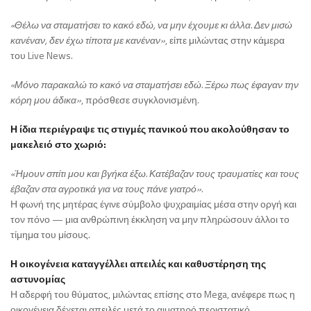
«Θέλω να σταματήσει το κακό εδώ, να μην έχουμε κι άλλα. Δεν μισώ
κανέναν, δεν έχω τίποτα με κανέναν»
, είπε μιλώντας στην κάμερα
του Live News.
«Μόνο παρακαλώ το κακό να σταματήσει εδώ. Ξέρω πως έφαγαν την
κόρη μου άδικα»
, πρόσθεσε συγκλονισμένη.
Η ίδια περιέγραψε τις στιγμές πανικού που ακολούθησαν το
μακελειό στο χωριό:
«Ήμουν σπίτι μου και βγήκα έξω. Κατέβαζαν τους τραυματίες και τους
έβαζαν στα αγροτικά για να τους πάνε γιατρό».
Η φωνή της μητέρας έγινε σύμβολο ψυχραιμίας μέσα στην οργή και
τον πόνο — μια ανθρώπινη έκκληση να μην πληρώσουν άλλοι το
τίμημα του μίσους.
Η οικογένεια καταγγέλλει απειλές και καθυστέρηση της
αστυνομίας
Η αδερφή του θύματος, μιλώντας επίσης στο Mega, ανέφερε πως η
οικογένεια δέχεται απειλές μετά το αιματηρό περιστατικό,