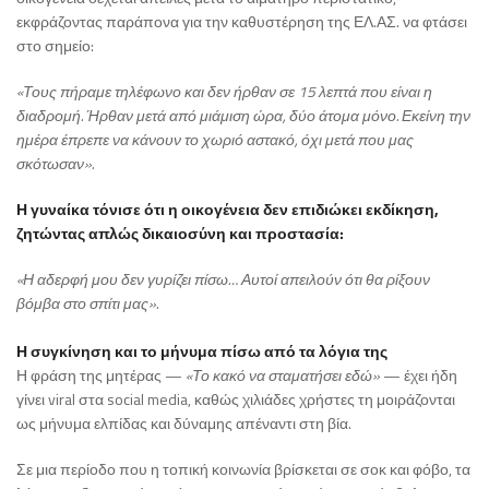
εκφράζοντας παράπονα για την καθυστέρηση της ΕΛ.ΑΣ. να φτάσει
στο σημείο:
«Τους πήραμε τηλέφωνο και δεν ήρθαν σε 15 λεπτά που είναι η
διαδρομή. Ήρθαν μετά από μιάμιση ώρα, δύο άτομα μόνο. Εκείνη την
ημέρα έπρεπε να κάνουν το χωριό αστακό, όχι μετά που μας
σκότωσαν».
Η γυναίκα τόνισε ότι η οικογένεια δεν επιδιώκει εκδίκηση,
ζητώντας απλώς δικαιοσύνη και προστασία:
«Η αδερφή μου δεν γυρίζει πίσω… Αυτοί απειλούν ότι θα ρίξουν
βόμβα στο σπίτι μας».
Η συγκίνηση και το μήνυμα πίσω από τα λόγια της
Η φράση της μητέρας —
«Το κακό να σταματήσει εδώ»
— έχει ήδη
γίνει viral στα social media, καθώς χιλιάδες χρήστες τη μοιράζονται
ως μήνυμα ελπίδας και δύναμης απέναντι στη βία.
Σε μια περίοδο που η τοπική κοινωνία βρίσκεται σε σοκ και φόβο, τα