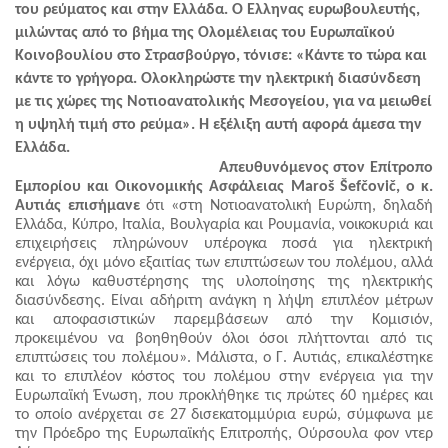
του ρεύματος και στην Ελλάδα. Ο Έλληνας ευρωβουλευτής, 
μιλώντας από το βήμα της Ολομέλειας του Ευρωπαϊκού 
Κοινοβουλίου στο Στρασβούργο, τόνισε: «Κάντε το τώρα και 
κάντε το γρήγορα. Ολοκληρώστε την ηλεκτρική διασύνδεση 
με τις χώρες της Νοτιοανατολικής Μεσογείου, για να μειωθεί 
η υψηλή τιμή στο ρεύμα». Η εξέλιξη αυτή αφορά άμεσα την 
Ελλάδα. 
                                           Απευθυνόμενος στον Επίτροπο 
Εμπορίου και Οικονομικής Ασφάλειας Μaroš Šefčovič, ο κ. 
Αυτιάς επισήμανε 
ότι «στη Νοτιοανατολική Ευρώπη, δηλαδή 
Ελλάδα, Κύπρο, Ιταλία, Βουλγαρία και Ρουμανία, νοικοκυριά και 
επιχειρήσεις πληρώνουν υπέρογκα ποσά για ηλεκτρική 
ενέργεια, όχι μόνο εξαιτίας των επιπτώσεων του πολέμου, αλλά 
και λόγω καθυστέρησης της υλοποίησης της ηλεκτρικής 
διασύνδεσης. Είναι αδήριτη ανάγκη η λήψη επιπλέον μέτρων 
και αποφασιστικών παρεμβάσεων από την Κομισιόν, 
προκειμένου να βοηθηθούν όλοι όσοι πλήττονται από τις 
επιπτώσεις του πολέμου». Μάλιστα, ο Γ. Αυτιάς, επικαλέστηκε 
και το επιπλέον κόστος του πολέμου στην ενέργεια για την 
Ευρωπαϊκή Ένωση, που προκλήθηκε τις πρώτες 60 ημέρες και 
το οποίο ανέρχεται σε 27 δισεκατομμύρια ευρώ, σύμφωνα με 
την Πρόεδρο της Ευρωπαϊκής Επιτροπής, Ούρσουλα φον ντερ 