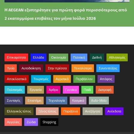
Η AEGEAN εξυπηρέτησε για πρώτη φορά περισσότερους από
2 εκατομμύρια επιβάτες τον μήνα Ιούλιο 2026
Επικαιρότητα
Ελλάδα
Οικονομία
Πολιτική
Διεθνή
Αθλητισμός
Υγεία
Αυτοδιοίκηση
Στην πρέσσα
Τα καλύτερα
Συνεντεύξεις
Αποκλειστικά
Τουρισμός
Αγροτικά
Περιβάλλον
Απόψεις
Πολιτισμός
Εργασία
Άρθρα
Γυναίκα
Παιδί
Διατροφή
Συνταγές
Επιστήμη
Τεχνολογία
Κοσμικά
Auto-Moto
Ελληνικός τύπος
Ξένος τύπος
Παράξενα
Ανεξήγητα
Ανέκδοτα
Αγγελίες
Ζώδια
Shopping