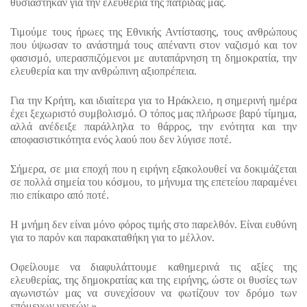
θυσιάστηκαν για την ελευθερία της πατρίδας μας.
Τιμούμε τους ήρωες της Εθνικής Αντίστασης, τους ανθρώπους 
που ύψωσαν το ανάστημά τους απέναντι στον ναζισμό και τον 
φασισμό, υπερασπιζόμενοι με αυταπάρνηση τη δημοκρατία, την 
ελευθερία και την ανθρώπινη αξιοπρέπεια.
Για την Κρήτη, και ιδιαίτερα για το Ηράκλειο, η σημερινή ημέρα 
έχει ξεχωριστό συμβολισμό. Ο τόπος μας πλήρωσε βαρύ τίμημα, 
αλλά ανέδειξε παράλληλα το θάρρος, την ενότητα και την 
αποφασιστικότητα ενός λαού που δεν λύγισε ποτέ.
Σήμερα, σε μια εποχή που η ειρήνη εξακολουθεί να δοκιμάζεται 
σε πολλά σημεία του κόσμου, το μήνυμα της επετείου παραμένει 
πιο επίκαιρο από ποτέ.
Η μνήμη δεν είναι μόνο φόρος τιμής στο παρελθόν. Είναι ευθύνη 
για το παρόν και παρακαταθήκη για το μέλλον.
Οφείλουμε να διαφυλάττουμε καθημερινά τις αξίες της 
ελευθερίας, της δημοκρατίας και της ειρήνης, ώστε οι θυσίες των 
αγωνιστών μας να συνεχίσουν να φωτίζουν τον δρόμο των 
επόμενων γενεών.»