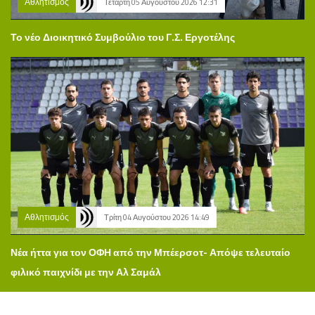
Αθλητισμός
Τετάρτη 05 Αυγούστου 2026 12:31
Το νέο Διοικητικό Συμβούλιο του Γ.Σ. Εργοτέλης
Αθλητισμός
Τρίτη 04 Αυγούστου 2026 14:49
Νέα ήττα για τον ΟΦΗ από την Μπέερσοτ- Απόψε τελευταίο
φιλικό παιχνίδι με την Αλ Σαμάλ