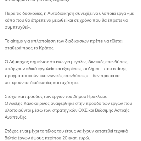
Παρά τις δυσκολίες, η Αυτοδιοίκηση συνεχίζει να υλοποιεί έργα «με
κόπο που θα έπρεπε να μειωθεί και σε χρόνο που θα έπρεπε να
συμπτυχθεί».
Το αίτημα για απλοποίηση των διαδικασιών πρέπει να τίθεται
σταθερά προς το Κράτος.
Ο Δήμαρχος σημείωσε ότι ενώ για μεγάλες ιδιωτικές επενδύσεις
υπάρχουν ειδικά εργαλεία και εξαιρέσεις, οι Δήμοι – που επίσης
πραγματοποιούν «κοινωνικές επενδύσεις» – δεν πρέπει να
υστερούν σε διαδικασίες και ταχύτητα.
Στόχοι και πρόοδος των έργων του Δήμου Ηρακλείου
Ο Αλέξης Καλοκαιρινός αναφέρθηκε στην πρόοδο των έργων που
υλοποιούνται μέσω των στρατηγικών ΟΧΕ και Βιώσιμης Αστικής
Ανάπτυξης:
Στόχος είναι μέχρι το τέλος του έτους να έχουν κατατεθεί τεχνικά
δελτία έργων ύψους περίπου 20 εκατ. ευρώ.