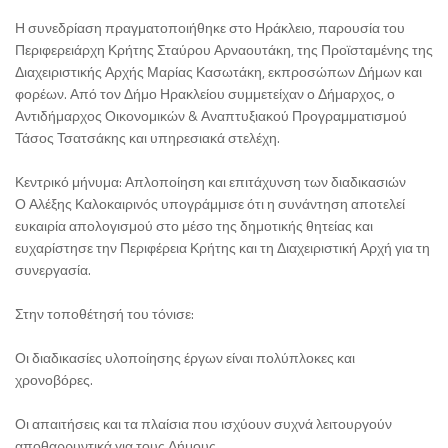
Η συνεδρίαση πραγματοποιήθηκε στο Ηράκλειο, παρουσία του
Περιφερειάρχη Κρήτης Σταύρου Αρναουτάκη, της Προϊσταμένης της
Διαχειριστικής Αρχής Μαρίας Κασωτάκη, εκπροσώπων Δήμων και
φορέων. Από τον Δήμο Ηρακλείου συμμετείχαν ο Δήμαρχος, ο
Αντιδήμαρχος Οικονομικών & Αναπτυξιακού Προγραμματισμού
Τάσος Τσατσάκης και υπηρεσιακά στελέχη.
Κεντρικό μήνυμα: Απλοποίηση και επιτάχυνση των διαδικασιών
Ο Αλέξης Καλοκαιρινός υπογράμμισε ότι η συνάντηση αποτελεί
ευκαιρία απολογισμού στο μέσο της δημοτικής θητείας και
ευχαρίστησε την Περιφέρεια Κρήτης και τη Διαχειριστική Αρχή για τη
συνεργασία.
Στην τοποθέτησή του τόνισε:
Οι διαδικασίες υλοποίησης έργων είναι πολύπλοκες και
χρονοβόρες.
Οι απαιτήσεις και τα πλαίσια που ισχύουν συχνά λειτουργούν
αποθαρρυντικά για τους Δήμους.