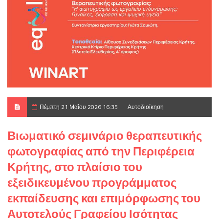
Πέμπτη 21 Μαΐου 2026 16:35
Αυτοδιοίκηση
Βιωματικό σεμινάριο θεραπευτικής
φωτογραφίας από την Περιφέρεια
Κρήτης, στο πλαίσιο του
εξειδικευμένου προγράμματος
εκπαίδευσης και επιμόρφωσης του
Αυτοτελούς Γραφείου Ισότητας