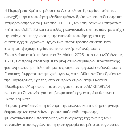
Η Περιφέρεια Κρήτης, μέσω του Αυτοτελούς Γραφείου Ισότητας
συνεχίζει την υλοποίηση εξειδικευμένων δράσεων εκπαίδευσης και
επιμόρφωσης για τα μέλη της Π.ΕΠ.ΙΣ., των Δημοτικών Επιτροπών
Ισότητας (Δ.ΕΠ.ΙΣ.) και τα στελέχη κοινωνικών υπηρεσιών, με στόχο
την ενίσχυση της γνώσης, της ευαισθητοποίησης και της
ανάπτυξης σύγχρονων εργαλείων παρέμβασης σε ζητήματα
ισότητας, ψυχικής υγείας και κοινωνικής ενδυνάμωσης.
Στο πλαίσιο αυτό, τη Δευτέρα 25 Μαΐου 2026, από τις 14:00 έως τις
15:00, θα πραγματοποιηθεί το βιωματικό σεμινάριο θεραπευτικής
φωτογραφίας, με τίτλο: «Η φωτογραφία ως εργαλείο ενδυνάμωσης:
Γυναίκες, έκφραση και ψυχική υγεία», στην Αίθουσα Συνεδριάσεων
της Περιφέρειας Κρήτης, στο κεντρικό κτίριο, στην Πλατεία
Ελευθερίας (Α’ όροφος), σε συνεργασία με την ΑΜΚΕ WINART
(winart.gr) Συντονίστρια του βιωματικού εργαστηρίου θα είναι η
Γιώτα Σαμιώτη.
Η δράση αναδεικνύει τη δύναμη της εικόνας και της δημιουργικής
έκφρασης ως εργαλείων προσωπικής ενδυνάμωσης,
ψυχοκοινωνικής υποστήριξης και ενίσχυσης της φωνής των
γυναικών, προσεγγίζοντας τη φωτογραφία ως μέσο αυτογνωσίας,